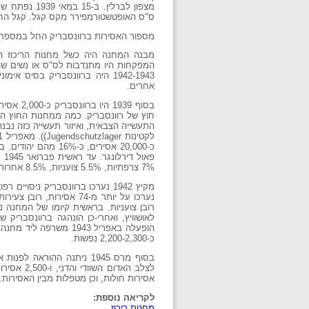
ס"ס האופטשטורמפירר מקס קגל. קגל החזיק בתפקיד עד קיץ 1942, ואחריו, עד מאי 1945, היה 
מספור האסירות ברוונסבריק החל במספר 1,416, כמספר האסירות שעברו את מחנה ליכטנבורג
המפקחות היו מתנדבות לס"ס או נשים שהת
אחרים.
7% צרפתיות, 5.5% צועניות, 8.5% אחרות.
מקיץ 1942 נערכו ברוונסבריק ניס
לאושוויץ, ואחרי-כן הונהגה ברוונסברי
כ-2,200-2,300 נפשות.
אסירות חולות, וכן מטפלות מבין האסירות.
לקריאה נוספת:
מחנות ריכוז