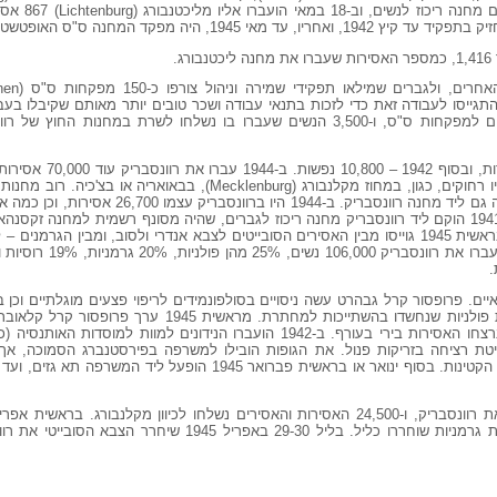
מצפון לברלין. ב-15 
מפקד המחנה ס"ס האופטשטורמפירר פריץ זורן.
.
גייסו לעבודה זאת כדי לזכות בתנאי עבודה ושכר טובים יותר מאותם שקיבלו בעב
1942-1943 היה ברוונסבריק בסיס אימונים למפקחות ס"ס, ו-3,500 הנשים שעברו בו נשלחו לשרת במ
חוץ של רוונסבריק. כמה ממחנות החוץ היו רחוקים, כגון, במחוז מקלנבורג (ecklenburg
התעשייה הצבאית, ואיזור תעשייה כזה נבנה גם ליד מחנה רוונסבר
לקטינות Jugendschutzlager)). מאפריל 1941 הוקם ליד רוונסבריק מחנה ריכוז לגברים, שהיה מסונף רשמית למחנה
כ-20,000 אסירים, כ-16% מהם יהודים. בראשית 1945 גוייסו מבין האסירים הסובייטים לצבא אנדרי ולסוב, ו
ויים רפואיים. פרופסור קרל גבהרט עשה ניסויים בסולפונמידים לריפוי פצעים מוגלתיים וכ
ק שיטת רציחה בזריקות פנול. את הגופות הובילו למשרפה בפירסטנברג הסמוכה, 