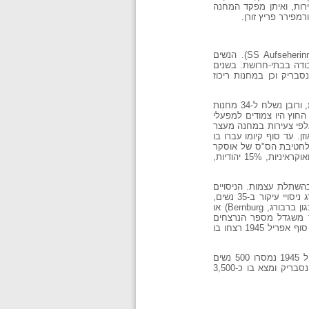
במאי 1939 נפתח שם מחנה ריכוז לנשים, וב-18 במאי הועברו אליו מליכטנבורג (Lichtenburg) 867 אסירות, ואיתן מפקד המחנה
מבנה המחנה היה כשל מחנות הריכוז האחרים, ולגברים שמילאו תפקידי שמירה וניהול צורפו כ-150 מפקחות ס"ס (SS Aufseherinnen). הנשים
ודה בבתי-חרושת. בשנים
חנות החוץ של רוונסבריק וכן במחנות ריכוז
בסוף 1939 היו ברוונסבריק כ-2,000 אסירות, ובסוף 1942 – 10,800 נפשות. ב-1944 עברו את רוונסבריק עוד 70,000 אסירות, ורובן נשלח ל-34 מחנות
M), בבאואריה או בצ'כיה. רוב מחנות החוץ היו צמודים למפעלי
יק. ב-1944 היו ברוונסבריק עצמו 26,700 אסירות, וכן כמה אלפי צעירות במחנה מעצר
 זקסנהאוזן. עד סוף קיומו עברו בו
מבין הגרמנים – לחטיבת הס"ס של אוסקר
פאול דירלונגר. עד ראשית פברואר 1945 עברו את רוונסבריק 106,000 נשים, 25% מהן פולניות, 20% גרמניות, 19% רוסיות ואוקראיניות, 15% יהודיות,
ן בהשתלת עצמות. הניסויים
נערכו על יותר מ-74 אסירות, רובן צעירות פולניות שנחשדו בהשתייכות למחתרת. מראשית 1945 ערך פרופסור קרל קלאוברג ניסויי עיקור ב-35 נשים,
רובן צועניות. בראשית קיומו של המחנה נרצחו האסירות בירי בעורף. ב-1942 הועברו הנידונים למוות למוסדות האותנסיה (כגון ברבורג, Bernburg) או
אך משגדל מספר הנרצחים
הופעלה באפריל 1943 משרפה ליד מחנה הקטינות. בסוף ינואר או בראשית פברואר 1945 הופעל ליד המשרפה תא גזים, ועד סוף אפריל 1945 רצחו בו
בסוף מרס 1945 ניתנה ההוראה לפנות את רוונסבריק, ו-24,500 האסירות והאסירים נשלחו לכיוון מקלנבורג. בראשית אפריל 1945 נמסרו 500 נשים
לצלב האדום השוודי והדני, ו-2,500 אסירות גרמניות שוחררו כליל. בליל 29-30 באפריל 1945 שיחרר הצבא הסובייטי את רוונסבריק ומצא בו כ-3,500