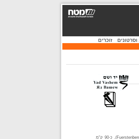
וסרטונים
זוכרים
(Ravensbrueck). מחנה ריכוז ליד רוונסבריק, יישוב קטן על הנהר האוול (Havel), ק"מ אחד מתחנת הרכבת פירסטנברג (Fuerstenberg), כ-90 ק"מ