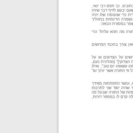
ובים. כך תפס רבי ינאי,
אם יבקש לזייף דבר שיהיו
ת כדי שהנוסח שלו יהיה
נשמרה הדינמיות בתהליך
 נשמר במסורת הבאה:
תורה מה תהא עליה? הרי
ין צורך בחכמי הפרושים
ושים על הצדוקים או על
הצדוקי]" (מהדורת נעם,
ו עשאוהו יום טוב", ואילו
י התורה אשר יורוך וגו''
, וכושר התפתחות מאידך
 שהיה יסוד שני לתרבות
מיות של התורה שבעל פה
לה קדם לו במספר דורות,