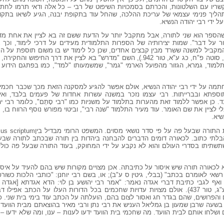
, קשריו עם השלטונות, והכרתם בסמכויות השיפוט של רבי – כל אלה ודאי תרמו לח
ליך פנימי עצמאי של עריכת ההלכה, שהחל עוד בתקופת יבנה, הגיע לשיאו בתק
 ידי רבי יהודה הנשיא.
שהספר הוא שני לתורה, אבל מתקבל יותר על הדעת ששם זה בא לציין את אחת מדר
ור על דבר". שמות יצירותיה של הספרות התלמודית מעידים על דרכי לימוד, וכך
המקביל למשנה ששרד מבין קבצים אחדים, שכן כל לימוד יש בו משום תוספת על הק
שאמר]: מוסיף אני על דברי רבי" (ירושלמי, סוטה פ"ח, כג ע"א, טור 942.), השם "מדרש" בא לציין א
מוד, גמרא, הגזור מהפועל הארמי "גמר", שמשמעותו "למד", כמו בפתגם הידוע "וא
תמה על ידי רבי יהודה הנשיא, אולם אפשר להגיע למסקנה הזאת מכך שכבר חכמי ד
וספתא ובברייתות. רבי עצמו נזכר במשנה עשרות אחדות של פעמים בלבד, ואיל
. כן אפשר ללמוד זאת מהערות בתלמוד על משניות כמו "רבי סָתַם", כלומר רבי י
ציין את שם האומר. עוד מעיר התלמוד "שנה רבי", וביטוי מפורש נוסף הרווח בו, "מ
שיא.
iu, שמשמעו החוק הבלתי כתוב. לכאורה דומים הדברים להבחנה ביהדות בין תורה שבכתב לתורה 
תשתיתו בסדרי העולם והוא לא נקבע על ידי המחוקק, בעוד התורה שבעל פה כולל
לכאורה תורה שיש איסור על כתיבתה. אכן מצויים מקורות שיש בהם להעיד על איס
אי לאומרם בכתב" (בבלי, גיטין ס ע"ב); או, בשם רבי יוחנן: "כותבי הלכות כשורפ
; ואף לגבי כתיבת דברי אגדה נאמר: "אמר רבי יהושע בן לוי: הדא אגדתא [אגדה ז
[בעולם הבא]" (ירושלמי, שבת פט"ז, טו ע"ג, טור 437). אולם מצויות עדויות שחכמים בכל הדורות העלו על 
והפרושים, שהם בגדר חג ואסור לצום בהם, הועלתה על הכתב עוד בימי בית שני. כמ
שעה שרבן שמעון בן גמליאל העניש את רבי נתן ורבי מאיר בהוצאתם מבית הוועד ב
ושלחו אותם לבית הוועד. מה שחכמי בית הוועד ידעו לענות – ענו, ומה שלא ידעו –