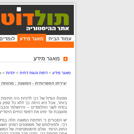
עמוד הבית
מאגר מידע
לומדים
מאגר מידע
מאגר מידע
>
דתות והגות דתית
>
יהדות
>
ה
יצירתו הספרותית - המשנה : מהותה
מפעלו הגדול של רבי לדורות היה חתימת
ביותר, אבל היא היתה כך ללא כל ספק מ
בסיס לשני התלמודים – הירושלמי והבבלי
ומעצבת עד ימינו את דפוסי החיים היהודיים
יש הסבורים כי חתימת המשנה חלה במיד
רבי, ולפעילותם של משפטנים רומים חשוב
החוק הרומי. אולם סיסטמטיזציה של המשפט 
אחרי תקופת רבי. יתרה מכך,מדובר בקיבוצ