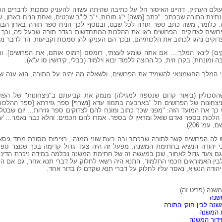
ולם העתיק, דהיינו האיסור חל על כתיבה שהיתה עשויה להעניק סמכות לדברים הכת
תינת התורה שבכתב: "כתב [משה] י"ג תורות, י"ב לי"ב שבטים, ואחת הניח בארון, ש
. כלומר, משה כתב ספר תורה לכל שבט, ובנוסף לכך הניח ספר תורה בארון הברי
פרושים לצדוקים: הפרושים ראו את ההלכות המתחדשות בגדר תורה שבעל פה, וכך 
הצדוקים נהגו לכתוב את הלכותיהם, ובכך הם העניקו להן סמכות וקביעות. הד לדבר
קים] לינאי המלך:... אם אתה שומע לעצתי, רומסם [רמוס אותם, את הפרושים]. ו
ומונחת] בקרן זוית, כל הרוצה ללמוד יבוא וילמוד (בבלי, קידושין סו ע"א).
י המלך החשמונאי להשמיד את הפרושים, ולשאלה מה יהיה על התורה, הוא ענה שא
הסכוליון (ביאור קדום שנספח למגילה) מנמק את קביעתם ב"ניצחונות" של הפר
יצחונות של הפרושים חל "בארבעה בתמוז עדא [נשרף] ספר גזירתא [ספר ההלכות 
פרש כך את המועד הזה: "מפני שכך כתוב ומונח להם לצדוקים ספר גזירות... יום שבטלוה
 הלכות בספר ואדם שואל ומראין לו בספר. אמרו להם חכמים: והלא כבר נאמר... 'על פ
מ' 206).
ו לה הפרושים קשר לתורה שבכתב ובה בעת שוני ממנה.; רציפות מסורת מחד גיסא
י יהודה הנשיא בחתימת המשנה. מפעל זה היה צעד גדול קדימה בכך שנוצר ספר
 גם צעד גדול לאחור, שכן במעשה זה של חתימת המשנה נבלמה במידה ניכרת הדינ
 לבין האמוראים חכמי התלמוד. התנא היה רשאי לחלוק על דברי תנא אחר, גם אם ה
יהודה הנשיא, נאסר עליו לחלוק על דברי תנא שקדם לו בדור אחד.
שנה (פריט זה)
משנה
שנה לבין חוקי התורה
ת המשנה
ידור המשנה