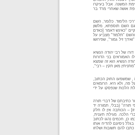
תימת המשנה. אבל בעיקרו
ופת אושה שאחרי מרד בר
כי הלימוד. כלומר, השם
 גם השם תוספתא, מלשון
יים "כאינש דאמר [כאדם
ת דרך החיפוש והחקירה, והשם "תלמוד" מצביע על
ידך זיל גמור", שפירושו
ורו של רבי יהודה הנשיא
ו האמוראים בני הדורות
הודה הנשיא הוא זה שמצא
תניתין מאן תקין – רבי",
במפעל המשנה קובצו ונערכו נושאי הלכות התורה שבעל פה על פי סדר נושאי מסוים. המשפט הרומי מבדיל ביןius scriptum , שמשמעו החוק הכתוב,
שבעל פה, ולא היא. הרומאים
ת הלכות שנפסקו על ידי
ור כתיבתם של דברי תורה
י תורה" (בבלי, תמורה יד
ו] – הכותבה אין לו חלק
הכתב אפילו דברי הלכה. מגילת תענית,
ו כן, חכמים נהגו לכתוב
גלל ניסיונם להדיח אותו
 כתבו להם תשובות ושלחו