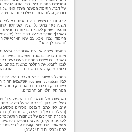
המדיניים הנוחים בימי רבי יהודה הנשיא
של דבר, חתימת המשנה היתה סופו של תה
כוכבא, וגולת הכותרת שלו היתה החתימה על
יש הסבורים שעצם השם מִשנה בא לציין 
משנה נגזר מהפועל "שנה" שפירושו "לחז
הוספה, שניתן לקובץ הברייתות התנאיות 
הלימוד עצמו. מכאן גם שמו הארמי של התל
"והשְאר לך למד".
במשנה עצמה אין שום אזכור לכך שהיא נח
אינם נזכרים במשנה ומופיעים בעיקר בת
שאחריו, מופיעים בספרות האמוראית בלבד
לנכון להביא את ההלכה במשנה בסתם, בלי ל
כלומר מי קבע את משנתנו – רבי יהודה הנ
לבין s non scriptum
ציינו בחוק הבלתי כתוב את חוק הטבע, ש
המחוקק, הלא הם החכמים.
משמעותו של המושג "תורה שבעל פה" היא 
שעל פה, כגון: "דברים שבעל-פה אי אתה רש
ע"ב, לפי כתב יד מינכן ונוסחים נוספים)
הכוללת תאריכים של ניצחונות החשמונאים 
לעצמם פתקים, פנקסים ומגילות פרטיים. ב
מנשיאותו, הם רשמו קושיות על גבי פתקים 
להם (בבלי, הוריות יג ע"ב).