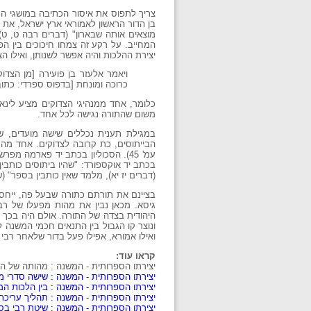
צריך לתפוס את איסור הכתיבה במושגי הע
בן הדור הראשון לאמוראי ארץ ישראל, את נ
מוצאים אותה שבארון" (דברים רבה ט, ט)
המחייב. על רקע זה צמחו חיכוכים בין ה
יצירת ההלכות והיה אפשר לשנותן, ואילו 
ויאמר אלעזר בן פועירה [מן הצדו
כרוכה ומונחת [בדפוס ספרדי: כתובה 
כלומר, אחד ממנהיגי הצדוקים מציע לינא
משום שהתורה נגישה לכל אחד.
במגילת תענית נכללים שישה מועדים, ש
הבייתוסים, כת קרובה לצדוקים. אחד מהנ
עמ' 45). הסכוליון בכתב יד פארמה מ
בכתב יד אוקספורד: "שהיו ביתוסים כותבין
(דברים יז יא), מלמד שאין כותבין בספר" (שם, ע
בציינם את תורתם כתורה שבעל פה, ייחס
גיסא. מכאן נבין את מהות מפעלו של רב
היהודית בצדה של התורה. אולם היה בכך
ונוצר קו הגבול בין התנאים חכמי המשנה
ואילו אמורא, אפילו פעל בדור שלאחר רבי 
קראו עוד:
יצירתו הספרותית - המשנה : מהותה של המ
יצירתו הספרותית - המשנה : שישה סדרי 
יצירתו הספרותית - המשנה : בין הלכות המ
יצירתו הספרותית - המשנה : תהליך עריכ
יצירתו הספרותית - המשנה : שיטת רבי בס