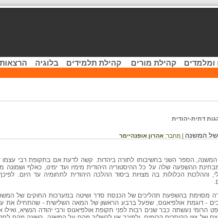
 ומלמדים
קהילת מורים
קהילת תלמידים
בלוגיה
הרצאות 
גות דתית-יהודית
 של המשנה
| מחבר:
אהרון אופנהיימר
 המשנה, הספר השני בחשיבותו לתורה ביהדות. קשה לדעת אם בתקופת רבי עצמו ז
בחינת ההשפעה שלה על כל ההיסטוריה היהודית מימיו ועד ימינו, כאלף ושמונה 
, וההלכות הכלולות בה מצויות ביסוד ההלכה היהודית לתחומיה עד היום. לפיכך
.
ה מסוימת בהשפעת תהליכים של הכנסת סדר ושיטה במערכות החוקים של המשפט
ים - דוגמת אולפיאנוס, שפעל ברבע הראשון של המאה השלישית - שהתחילו את עבו
הרומי נעשתה כבר שנים רבות לפני תקופת אולפיאנוס ורבי יהודה הנשיא, ואילו אוס
ם של צווי הקיסרים הרומים, ולפיכך אין להשליך מהם על המשנה, השונה מהם לחלו