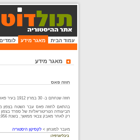
עמוד הבית
מאגר מידע
לומדים
מאגר מידע
חוזה פאס
חוזה שנחתם ב- 30 במרץ 1912 בעיר פאס שבמרוקו והפך את מרוקו למדינת חסות צרפתית.
בהתאם לחוזה פאס עבר השטח בצפון מר
תביעותיה הטריטוריאליות של ספרד בצפון
רק לאחר מאבק צבאי ממושך, בשנת 1956, זכתה מרוקו לעצמאות מדינית.
מעבר למונחון >
לקסיקון היסטוריה
ביבליוגרפיה: