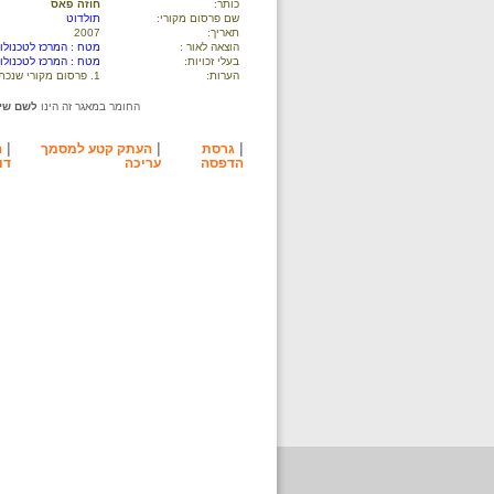
כותר:
חוזה פאס
שם פרסום מקורי:
תולדוט
תאריך:
2007
הוצאה לאור :
מטח : המרכז לטכנולוג
בעלי זכויות:
מטח : המרכז לטכנולוג
הערות:
1. פרסום מקורי שנכתב עבור אתר תולדוט או שראה אור באתר תולדוט.
החומר במאגר זה הינו
לשם שימ
|
|
|
גרסת
העתק קטע למסמך
ה
הדפסה
עריכה
דו