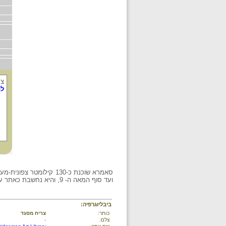
צריח
לת
סאמרא שוכנת כ-130 קילומטר צפונית-מערבית לבגדאד, על הגדה המזרחית של החידקל. העיר שימשה כבירתם של ח'ליפי
ועד סוף המאה ה- 9, והיא נחשבת כאתר עלייה לרגל חשוב באיסלאם.
ביבליוגרפיה:
כותר:
צריח מסגד
צלם:
-