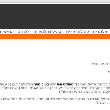
 ומלמדים
קהילת מורים
קהילת תלמידים
בלוגיה
הרצאות 
מדיניות חוץ
ל
ר במדינת ישראל. האפיפיור
פאולוס ה-6
הגיע
ב-5 בינואר
מירדן לבי
ים המקודשים לנצרות: נצרת, טבריה, כפר-נחום והר האושר. משם נסע לירושלים, 
ינלאומי נרחב באמצעי התקשורת בעולם.
שראל, והדגיש כי הביקור הוא בעל אופי דתי ולא מדיני. בישראל לא הכול שבעו נחת
ות העמים".