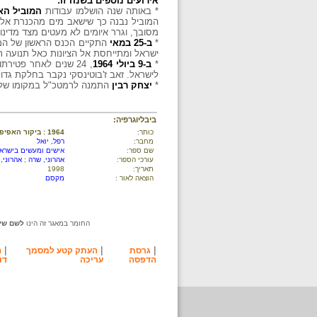
אירועים נוספים בשנה זו:
* באותה שנה הושלמו עבודות
המוביל הא
המוביל נבנה כך שישאב מים מהכנרת אל א
מסובך, וגרר איומים לא מעטים מצד מדינ
*
ב-25 במאי
התקיים הכנס הראשון של המו
ישראל ומתייחסת אל הציונות כאל תנועה תו
*
ב-9 ביולי 1964
, 24 שנים לאחר פטירתו של
לישראל. זאב ז'בוטינסקי נקבר בחלקת גדו
*
יצחק רבין
התמנה לרמטכ"ל במקומו של
ביבליוגרפיה:
כותר:
1964 : ביקור האפיפיור
מחבר:
רפל, יואל
שם ספר:
אישים ומעשים בישראל
עורכי הספר:
אהרוני, שרה
;
אהרוני,
תאריך:
1998
הוצאה לאור :
מקסם
החומר במאגר זה הינו
לשם שימ
|
|
|
גרסת
העתק קטע למסמך
ה
הדפסה
עריכה
דו