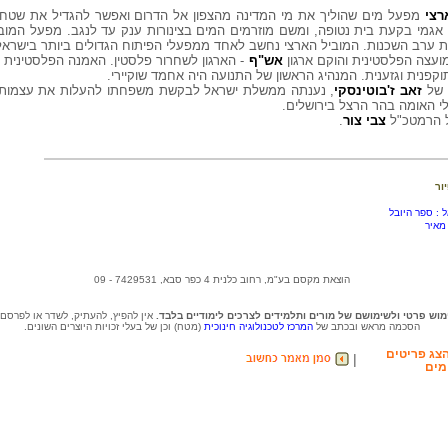
רצי
מפעל מים שהוליך את מי המדינה מהצפון אל הדרום ואפשר להגדיל את שטחי
גמי בקעת בית נטופה, ומשם מוזרמים המים בצינורות ענק עד לנגב. מפעל המובי
ות ערב השכנות. המוביל הארצי נחשב לאחד ממפעלי הפיתוח הגדולים ביותר בישראל
עצה הפלסטינית והוקם ארגון
אש"ף
- הארגון לשחרור פלסטין. האמנה הפלסטינית 
קפנית וגזענית. המנהיג הראשון של התנועה היה אחמד שוקיירי.
זאב ז'בוטינסקי
, נענתה ממשלת ישראל לבקשת משפחתו להעלות את עצמותיו 
לי האומה בהר הרצל בירושלים.
 הרמטכ"ל
צבי צור
.
 : ספר היובל
 מאיר
הוצאת מקסם בע"מ, רחוב כלנית 4 כפר סבא, 7429531 - 09
וש פרטי ולשימושם של מורים ותלמידים לצרכים לימודיים בלבד.
אין להפיץ, להעתיק, לשדר או לפרסם
הסכמה מראש ובכתב של
המרכז לטכנולוגיה חינוכית
(מטח) וכן של בעלי זכויות היוצרים השונים.
צג פריטים
|
מים