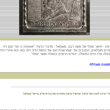
מין - תיאור סמלי של משה רבנו. משמאל - מדברי הרצל: "אאמינה כי עוד יקום דור
ודים מופלאים, המכבים עוד יקומו שנית ועִם עוד נחשל הדור הזה בוא יבוא אחריו הדו
עלה עליו הרם המעולה, יהודים הרוצים בגאולה ואשר יגאלו".
מונה מוגדלת
ה" יצירה לזכרו של הרצל. פרופיל הרצל בתחריט של בוריס ש"ץ, מייסד 'בצלאל