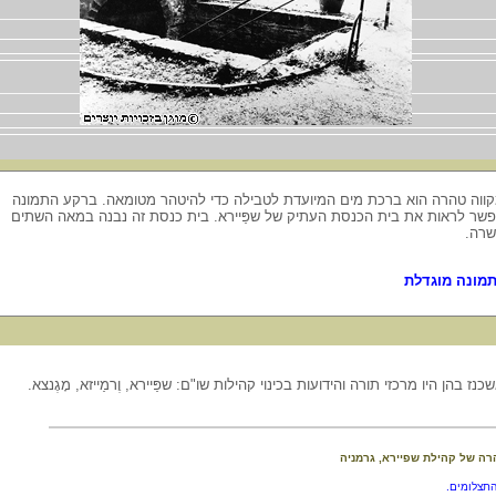
ווה טהרה הוא ברכת מים המיועדת לטבילה כדי להיטהר מטומאה. ברקע התמונה
שר לראות את בית הכנסת העתיק של שפַּיירא. בית כנסת זה נבנה במאה השתים
רה.
מונה מוגדלת
בהן היו מרכזי תורה והידועות בכינוי קהילות שו"ם: שפַּיירא, וֶרמַייזא, מָגֶנצא.
רה של קהילת שפיירא, גרמניה
התצלומים.