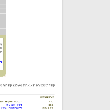
מק
אפ
עש
לת
קהילת שפַּיירא היא אחת משלוש קהילות אשכנז 
ביבליוגרפיה:
כותר:
הכניסה למִקווה הטה
צלם:
שפייר, רוברט פ.
שם קטלוג:
בית התפוצות. ארכיון 