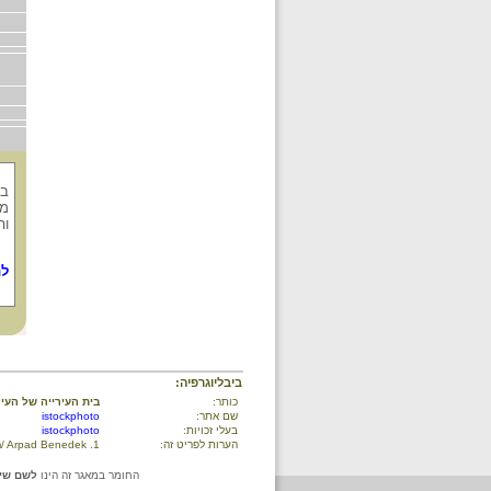
בי
מו
וה
לת
ביבליוגרפיה:
כותר:
בית העירייה של העיר 
שם אתר:
istockphoto
בעלי זכויות:
istockphoto
הערות לפריט זה:
1. istockphoto.com/ Arpad Benedek
החומר במאגר זה הינו
לשם שימ