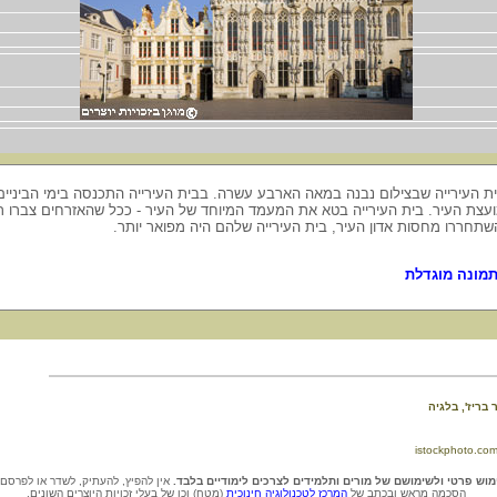
ת העירייה שבצילום נבנה במאה הארבע עשרה. בבית העירייה התכנסה בימי הביניים
עצת העיר. בית העירייה בטא את המעמד המיוחד של העיר - ככל שהאזרחים צברו ר
שתחררו מחסות אדון העיר, בית העירייה שלהם היה מפואר יותר.
מונה מוגדלת
בריז', בלגיה
וש פרטי ולשימושם של מורים ותלמידים לצרכים לימודיים בלבד.
אין להפיץ, להעתיק, לשדר או לפרסם
הסכמה מראש ובכתב של
המרכז לטכנולוגיה חינוכית
(מטח) וכן של בעלי זכויות היוצרים השונים.