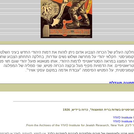
לקה העליון של הכרזה הצבוע אדום ניתן לזהות את דמות היהודי החדש בעיני השלטון
ומוניסטי: חקלאי יהודי על מחרשה ושלוש נשים עודרות; בחלקה התחתון הצבוע שחו
חר המוצג במראה הסטריאוטיפי לדמות היהודי, אותו מטאטא פועל יהודי שגם תווי פני
ריאוטיפיים. את הדמויות מקיף מגל ובקצה הכרזה פטיש, שני סמליה של המפלגה
ומוניסטית; על הפטיש הסיסמה "עבודת אדמה במקום עסקי אוויר".
מונה מוגדלת
וניסטיים בשדות ברית המועצות", כרזה ביידיש, 1926
YIVO Institute
YIVO Institute
וש פרטי ולשימושם של מורים ותלמידים לצרכים לימודיים בלבד.
אין להפיץ, להעתיק, לשדר או לפרסם