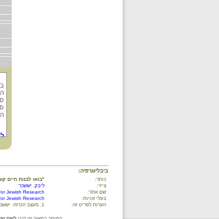
בח
הק
סו
סט
הק
לת
ביבליוגרפיה:
כותר:
"בואו לבנות חיים קומ
צייר:
ליבק, יששכר
שם אתר:
 for Jewish Research
בעלי זכויות:
 for Jewish Research
הערות לפריט זה:
1. מעצב הכרזה: יששכר ליבק. From the Archives of the YIVO Institute for Jewish Research, New York.
החומר במאגר זה הינו
לשם שימ