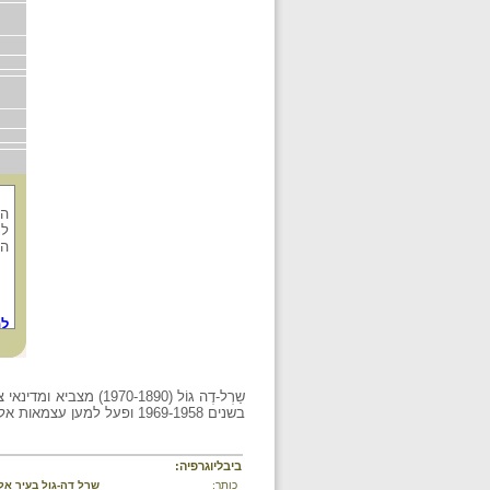
המ
לנ
הה
לת
שַרְל-דֶה גוֹל (1970-1890) מצביא ומדינאי צרפתי. הנהיג את "צבא צרפת החופשית" בימי מלחמת העולם השנייה והתנגד
בשנים 1969-1958 ופעל למען עצמאות אלג'יריה ולאיחוד מדינות אירופה ושחרורן מהשפעת ארצות הברית.
ביבליוגרפיה:
כותר:
שרל דה-גול בעיר אלג'יר