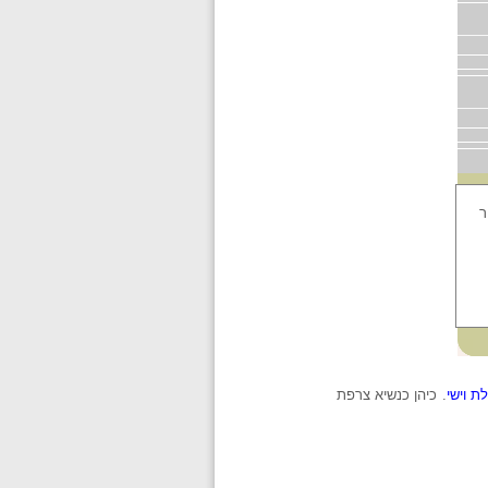
ר
 וישי
. כיהן כנשיא צרפת