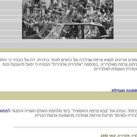
ונים מריעים לנשיא צרפת שַרְל-דֶה גוֹל כחודש לאחר בחירתו. דה-גול הבהיר כי יחתו
יתוק צרפת מאלג'יריה. בסיסמה "אלג'יריה אלג'ירית" הבטיח כי יפעל להענקת זכות
גדרה העצמית לאלג'ירים.
מונה מוגדלת
לממשלת
, אלג'יריה, ינואר 1958