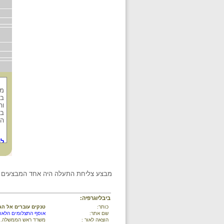
בא
וה
הא
לת
מבצע צליחת התעלה היה אחד המבצעים הקש
ביבליוגרפיה:
כותר:
טנקים עוברים אל הגד
שם אתר:
אוסף התצלומים הלאומ
הוצאה לאור :
משרד ראש הממשלה. ל