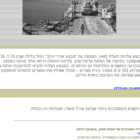
מבצע צליחת תעלת סואץ, המכונה גם "מבצע אבירי הלב" החל בלילה שבין 15 ל- 16
וקטובר בפיקודו של האלוף אריאל שרון. צליחת התעלה הייתה אחד מרגעי המפנה
הכרעה החשובים במלחמת יום הכיפורים. המבצע הצליח להביא להתייצבות כוחות צ
במרחק 101 ק"מ מקהיר בירת מצרים – מהלך שאילץ את המצרים להסכים להפסקת
ש שסיימה את הקרבות בחזית הדרום.
מונה מוגדלת
ים והמסובכים ביותר שביצע צה"ל מעודו, ואבדותיו היו כבדות.
ה המערבית של תעלת סואץ, אוקטובר 1973
י
שכת העיתונות הממשלתית. מחלקת הצילומים