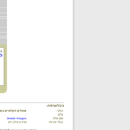
גל
לת
ביבליוגרפיה:
כותר:
פועלים חקלאיים בפ
צלם:
-
שם אתר:
Jewish Images
בעלי זכויות:
ארכיון אילן רוט