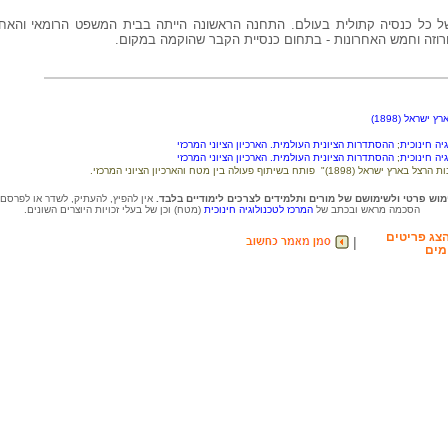
 של כל כנסיה קתולית בעולם. התחנה הראשונה הייתה בבית המשפט הרומאי והאחר
שראל (1898)
יה חינוכית
;
ההסתדרות הציונית העולמית. הארכיון הציוני המרכזי
יה חינוכית
;
ההסתדרות הציונית העולמית. הארכיון הציוני המרכזי
וש פרטי ולשימושם של מורים ותלמידים לצרכים לימודיים בלבד.
אין להפיץ, להעתיק, לשדר או לפרסם
הסכמה מראש ובכתב של
המרכז לטכנולוגיה חינוכית
(מטח) וכן של בעלי זכויות היוצרים השונים.
צג פריטים
|
מים