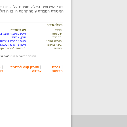
ציורי האירועים האלה מוצגים על קירות
המסורת הנוצרית 9 מהתחנות הן בוויה דולורוזה וחמש האחרונות - בתחום כנסיית הקבר שהוקמה במקום.
ביבליוגרפיה:
כותר:
ויה דולורוזה
שם אתר:
מסע בעקבות הרצל בארץ י
מחברת:
אורן, אביגיל
הוצאה לאור :
מטח : המרכז לטכנולוג
בעלי זכויות:
מטח : המרכז לטכנולוג
הערות:
1. האתר "מסע בעקבות הרצל בארץ ישראל (1898)" פותח בשיתוף פעולה בין מטח והארכיון הציוני המרכזי.
החומר במאגר זה הינו
לשם שימ
|
|
|
גרסת
העתק קטע למסמך
ה
הדפסה
עריכה
דו