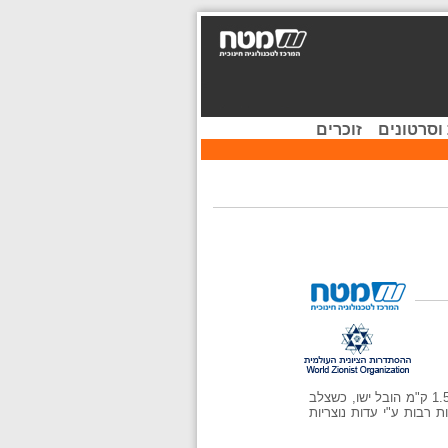
וסרטונים
זוכרים
שם רחוב בעיר העתיקה בירושלים הקדוש מאוד לנוצרים. Via Dolorosa פירושו בלטינית רחוב הייסורים. ברחוב זה, המגיע ל- 1.5 ק"מ הובל ישו, כשצלב
 רבות ע"י עדות נוצריות