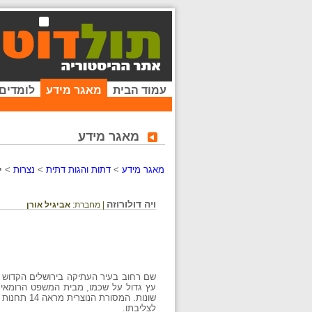
עמוד הבית
מאגר מידע
לומדים
מאגר מידע
מאגר מידע
>
דתות והגות דתית
>
נצרות
>
י
ויה דולורוזה
| מחברת:
אביגיל אורן
עץ גדול על שכמו, מבית המשפט הרומאי ל
שונות. המסורת הנוצרית מראה 14 תחנות לאורך רחוב הייסורים שבהן קרו מקרים שונים לישו בעת שהובל
לצליבתו.