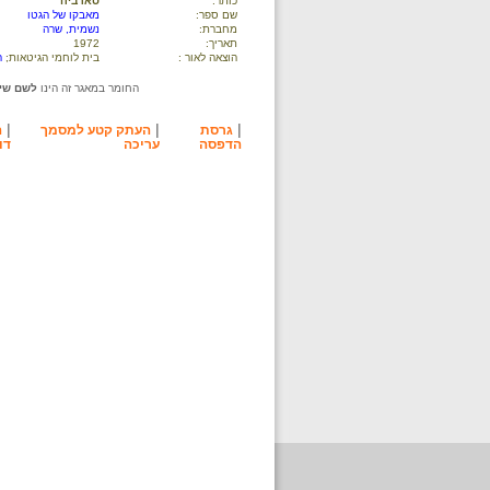
כותר:
סארביה
שם ספר:
מאבקו של הגטו
מחברת:
נשמית, שרה
תאריך:
1972
הוצאה לאור :
בית לוחמי הגיטאות;
ה
החומר במאגר זה הינו
לשם שימ
|
|
|
גרסת
העתק קטע למסמך
ה
הדפסה
עריכה
דו