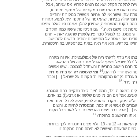
ציית לתקנת הקהל ושאינם רוצים לפרוע מס עמהם, אבל
ננו תואם את המגמות המקוריות של מתקני תקנה זו,
ה עת, ואשר אין לה אחיזה ממשית במקורות יהודיים
רומי עולה בבירור, שהמגמה של התקנה היא למנוע תחרות
בהם תקנת המערופיה, שתידון להלן. אמנם היו כאלה שניסו
12
אמת אין משם ראיה.
גם הניסיונות שעשו כמה חוקרים
ה שיסמכו. כך למשל סבר פינקלשטיין שתקנה זאת – חרם
ודים: אם ייאסר על מתיישבים יהודים חדשים להתיישב
חזיקו בקרקע. הוא אף ראה בזאת בפרספקטיבה היסטורית,
ן אף נודף לדעתי ריח של אפולוגטיקה. אין זה מקרה
 'כלל ישראל' ושאף להגדיל את כוחה של ההנהגה
ד חרם היישוב בחריפות והשתדל לצמצמו: 'שיש אנשים
14
 ואינו יורד לחייהם,
ומי שעושה זה יש בידו מידת
והעכו"ם נקראו מתקוממי ה' הקמים על ישראל [...] וכבר
15
 נידוי'.
ך וכיצד נתקיים בהם
המנהג
מאנים, אפי' אם הם מועטים שלשה או ארבע(!) בני אדם.
א"ש פסק במקרה שהובא לפניו, שלא לקבל תקנה זאת:
ומרים לו אנשי אותו כפר: קמפסדת לחיותינו, ורוצים
עו [...] אבל דבר פשוט הוא שאדם יכול לגור בכל מקום
17
נו אותו הראשונים בחזקה'?
הרי שהמתנגדים כולם היו חכמים מאוחרים מן המאות ה- 12 וה- 13, ולא מצינו התנגדות לכך בדורות
חכמים שדעתם האישית לא היתה נוחה מתקנה זו.