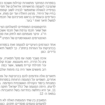
בספרות המחקר מתוארות קהילות אשכנז כסמ
שהציבה לעצמה מראשיתה אידאלים של תפיסה
בציפייה לגאולה שתאפשר לבניה לשוב קוממי
בחייו של היחיד, מרגע היוולדו ועד יום מותו
כעדיפים וכעומדים בראש מעייניהם של חכמי 
למשל תיאר זאת י' בער:
הדוקומנטים המופתיים לפעולתם הציב
ושל שאר חכמי צרפת ושל חכמי אשכנ
הי"ג. עיקר מגמתם הוא לחזק את סמכ
4
האינטרסים האגואיסטיים של הפרט.
אחד הגורמים העיקריים למגמה זאת בספרות 
בכרוניקות על הגזרות בתתנ"ו. כך למשל תיא
נדירים. כגון:
איכה נשבר מטה עוז מקל תפארה, עדה
ציון כל הדרה, היא מעגנצא. שבת קול 
עיר תהילתי קריית משושי, אשר כמה מע
רוב מעשים אשר היה בה מימות עולם.
תיאורים אלה והדומים להם בכרוניקות על גזר
אחרים, השפיעו על המגמה הרווחת בספרות
כמונחת ביסוד הקהילה האשכנזית הקדומה. בדע
לדעתו, היתה המגמה של 'כלל ישראל' חזקה 
11, אך היא נחלשה בהדרגה בשל התגברות 
במאה ה- 12:
המאבק בין שתי המגמות האלה לא הוכ
לפעמים טעמים מוסריים חזקים, כגון