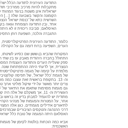
התודעה העירונית לתודעה הכלל-ישראל
מתקבלות להיות מרכיב ממרכיבי תוד
ישראליות אינן משנות בניגוד המהותי
הקומונה והקשר בשבועה שלה [...] ה
השרשית כתא של 'כנסת ישראל' הנצחי
אחד, ובין התודעה הצומחת וגואה בקר
האיסלאם; סביבה ריכוזית זו לא היתה 
התגברה והלכה; השפעת רוחן התסיסה
הערים, השפיעה ברוח דומה גם על הקהילה ה
המקורות שהביא בן-ששון שם כסיוע לשיטתו,
התחולל בחברה היהודית מאבק עז בין שתי המ
ספק שעליית הערים והתודעה העצמית המסתג
הנוצרית, אך לדעתי היתה ההתפתחות שונה.
וה- 13. בתקופת בראשית זאת עוצבו כמה 
צרים יותר מאשר על-ידי שיקול פוליטי ארוך ט
גם מגמות מסוימות שתאמו את התיאור של 'כ
העשירית וה- 11, אך משקלם של אל
מתודית יש להעמיד למבחן בדיון זה בראש וב
אחר, על המטרות והמגמות של מנהיגי הקהיל
לתיאורים אידיליים מגמתיים, כגון אלה המצוי
דרכי ההנהגה והטקסים הציבוריים שבמרכזים
האסלאם היתה המגמה של טובת כלל ישראל חז
אביא כמה הוכחות בולטות לקיומן של מגמות 
האשכנזית: