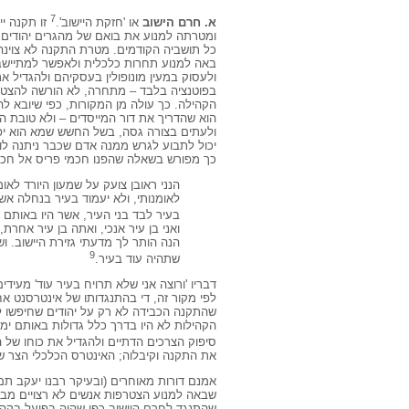
7
א. חרם הישוב
או 'חזקת היישוב'.
זו תקנה י
ומטרתה למנוע את בואם של מהגרים יהודים
כל תושביה הקודמים. מטרת התקנה לא צוינה
באה למנוע תחרות כלכלית ולאפשר למתיישב
ולעסוק במעין מונופולין בעסקיהם ולהגדיל א
בפוטנציה בלבד – מתחרה, לא הורשה להצטר
הקהילה. כך עולה מן המקורות, כפי שיובא לה
הוא שהדריך את דור המייסדים – ולא טובת הכ
ולעתים בצורה גסה, בשל החשש שמא הוא יפג
יכול לתבוע לגרש ממנה אדם שכבר ניתנה לו
כך מפורש בשאלה שהפנו חכמי פריס אל חכמי 
הנני ראובן צועק על שמעון היורד לאומנ
לאומנותי, ולא יעמוד בעיר בנחלה אשר
בעיר לבד בני העיר, אשר היו באותם י
ואני בן עיר אנכי, ואתה בן עיר אחרת,
הנה הותר לך מדעתי גזירת היישוב. וש
9
שתהיה עוד בעיר.
דבריו 'ורוצה אני שלא תרויח בעיר עוד' מעי
לפי מקור זה, די בהתנגדותו של אינטרסנט א
שהתקנה הכבידה לא רק על יהודים שחיפשו ל
הקהילות לא היו בדרך כלל גדולות באותם ימ
סיפוק הצרכים הדתיים ולהגדיל את כוחו של ה
את התקנה וקיבלוה; האינטרס הכלכלי הצר ש
אמנם דורות מאוחרים (ובעיקר רבנו יעקב תם 
שבאה למנוע הצטרפות אנשים לא רצויים מבח
שהתנגד לחרם היישוב כפי שהיה בפועל בקהילו