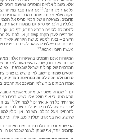
אלא בשביל אלמים ומוסרים ושאינם רוצים ל
11
על אחר אין חרם'.
אך זהו הסבר מאוחר שאי
תקנה שלא מצינו כמותה במרכזים אחרים באות
קדומים. משאלה זו של חכמי פריס אל חכמי 
כלכלית, ולכך יש סיוע גם ממקורות אחרים, ו
להסמיכה לסוגיה בבבא בתרא, דף כא, אך ב
מודרניים לעדן תקנה קשה זו, אין להם על מ
היישוב – באה למנוע נטישת הקרקע על-ידי יה
בערים, הם ייאלצו להישאר לשבת בכפרים וי
13
מעשה חיובי ומרגש.
המקורות אינם תומכים בהשערות אלה; ממקצת
שרבנו יעקב תם, שהיה רגיש מאוד למגמה של
המרכזית של קהילות ישראל שבצרפת, יצא נג
חטאים שמוחים יישוב לאדם שיש בו צורכי ציבור
סדום ולא יזכה להיות במחיצת הצדיקים
, 
אמרו רבותינו בירושלמי המעכב את הרבים צריך
גם ר' שמחה משפירא, מחכמי אשכנז המובהקים במאה ה- 12, תמה "אי
הרע הזה
, כי איני חולק עליו כשיש רבים המ
16
אך יחיד כל דהוא, איך יכול למחות?'.
גם הר
'יהודי שרוצה ללכת לכפר לדור שם להרויח, וא
להרחיקו מעל גבולם. תשובה: אין יכולין למונ
שירצה, ואין בני אדם יכולין לעכב עליו. וכי ק
קדומים יותר, אף שניתן לשער שכבר אז היו 