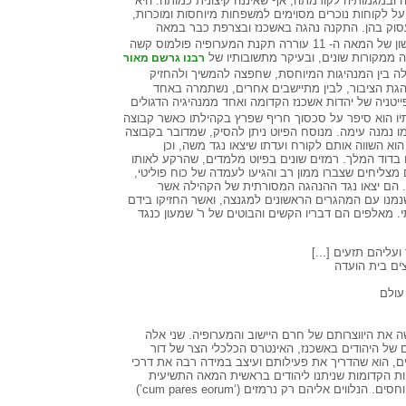
ובמגמותיה לקודמתה, אף שאיננה קיצונית כמותה. היא
על לקוחות נוכרים מסוימים למשפחות מיוחסות ומוכרות,
עסוק בהן. התקנה נהגה באשכנז ובצרפת כבר במאה
אין זה מקרה, שכבר ברבע הראשון של המאה ה- 11 עוררה תקנת המערופיה פולמוס קשה
 ממקורות שונים, ובעיקר מתשובותיו של
רבנו גרשם מאור
ה בין המנהיגות המיוחסת, שחפצה להמשיך ולהחזיק
נהגת הציבור, לבין מתיישבים אחרים, נשתמרה באחד
 פייטניה של יהדות אשכנז הקדומה ואחד ממנהיגיה הדגולים
 הוא סיפר על סכסוך חריף שפרץ בקהילתו כאשר קבוצה
 נמנה עימה. מנוסח הפיוט ניתן להסיק, שמדובר בקבוצה
א השווה אותם לקורח ועדתו שיצאו נגד משה, וכן
בדוד המלך. רמזים שונים בפיוט מלמדים, שהרקע לאותו
צליחים שצברו ממון רב והגיעו לעמדה של כוח פוליטי,
 הם יצאו נגד ההנהגה המסורתית של הקהילה אשר
נו עם המהגרים הראשונים למגנצה, ואשר החזיקו בידם
. מאלפים הם דבריו הקשים והבוטים של ר' שמעון כנגד
ליהם תזעים [...]
ים בית הועדה
עולם
ה את היווצרותם של חרם היישוב והמערופיה. שני אלה
של היהודים באשכנז, האינטרס הכלכלי הצר של דור
, הוא שהדריך את פעילותם ועיצב במידה רבה את דרכי
יות הקדומות שניתנו ליהודים בראשית המאה התשיעית
מאופיינת בבירור במתן זכויות יתר ליחידים מיוחסים. הנלווים אליהם רק נרמזים (‘cum pares eorum’)