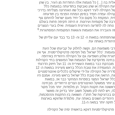
ית בה [...] כל מגמות אלה החודרות מן העיר, בין שהן
עת הקהילה או שהן נאבקות בתודעתה במגמות כלל
 של הקהילה לעיר דווקא ככל שזו האחרונה מצליחה בדרכי
קהילה עמדה תמיד בסימן המתח הפנימי בין תודעתה
ת, המקפת כל מקום וכל יחיד מעם ישראל להיותם גוף
בה של מקומיות ועירונות. זו היתה תקיפה פחות בעולם
נוחה לה לתודעה העירונית העצמית. ואילו בערי הנוצרים
6
 והגבירה את המגמות והגאוות המקומיות המסתגרות.
כלומר, התודעה העירונית הפרטיקולריסטית, שהתפתחה במאות ה- 12 וה- 13 בד בבד עם עלייתן של
יהודית באותה עת.
 רבי משמעות הם, וקשה לחלוק על קביעתו שכל העת
גמות: 'כלל ישראל' מול תפיסה פרטיקולריסטית. אף אין
רת שלהן השפיעה גם על הקהילה היהודית באירופה
 בחינה מדוקדקת של המגמות ושל המעשים בחיי הקהילות
מלמדת על קיומה של מגמה פרטיקולריסטית מובהקת כבר במאות העשירית וה- 11 ועל חיזוק הדרגתי
של מגמת 'כלל ישראל', של תפיסה קולקטיבית, המעמידה את טובת הכלל בראש מעייניה במאות ה- 12
מסדריה של הקהילה על-ידי שיקולים כלכליים ואינטרסנטיים
ווח, הרואה את טובת כלל ישראל בראש מעייניו. אמנם היו
לל ישראל' המצוי בספרות המחקר כבר אז, במאות
ה היה קטן יותר ממשקל האינטרסים הצרים הייחודיים. מבחינה
ראשונה את תקנות הקהל. הן מלמדות, יותר מכל מקור
ה, ויש לתת להן משקל חשוב יותר בדיוק זה מאשר
ים בכרוניקות של תתנ"ו. השוואה בין התקנות וההסכמות,
 היהודיים השונים באותה עת, מלמדת שדווקא בארצות
קה יותר במאה ה-11.
פרטיקולריסטיות דווקא בראשית ימיה של הקהילה