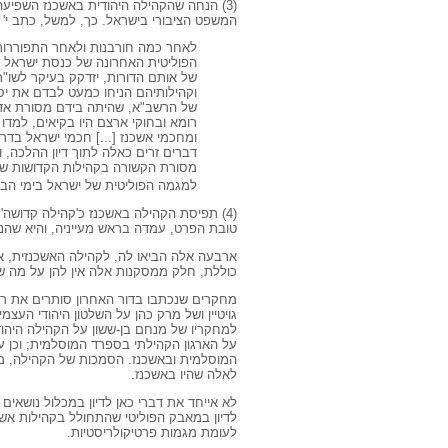
(3) הנחה שהקהילה היהודית באשכנז השפיעה
המשפט הציבורי בישראל. כך, למשל, כתב י' 
לאחר כמה חורבנות ולאחר התפוררות
הפוליטית האחרונה של כנסת ישראל הס
של אותם הדורות, יזדקק בעיקר לשו"ת
וקהילותיהם הניחו כמעט לבדם את יס
של הרשב"א, שהיתה בידם מסורת אדמ
רומא ובחוקי ארצם היו בקיאים, למד
ומחכמי אשכנז [...] חכמי ישראל בדר
דברים זרים כאלה לתוך דיון ההלכה, 
מסורת הקשורה בקהילות הקדושות של
למגמה הפוליטית של ישראל בימי הבינ
(4) תפיסת הקהילה באשכנז כ'קהילה קדושה
טובת הפרט, עמדה בראש מעייניה, והיא שהנח
ארבעה אלה הביאו לה, לקהילה האשכנזית, את
כוללת, חלק ממסקנות אלה אין להן על מה שי
מחקרים שנכתבו בדור האחרון סותרים את רו
גויטיין ושל מרק כהן על השלטון היהודי העצ
למחקריו של מנחם בן-ששון על הקהילה היהודי
על הארגון הקהילתי בספרד המוסלמית; וכן ע
המוסלמית ובאשכנז. הסמכות של הקהילה, מ
לאלה שהיו באשכנז.
לא אייחד את דברי כאן לדיון במכלול נושאים
לדיון במאבק הפוליטי שהתחולל בקהילות אשכנ
לעומת מגמות פרטיקולריסטיות.