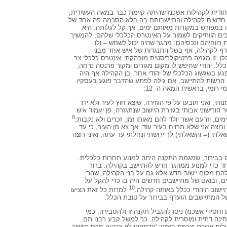
יחודית לקהילות אשכנז שהיתה קיימת כבר במאה העשירית,
 חדשים לקהילה והתיישבותם בה בלא הסכמה פה אחד של
 במפורש במקורות מאותם ימים, אך קל לגלותה. היא
ים הוותיקים לשמור על האינטרס הכלכלי שלהם, להמשיך
ת רווחיהם ונכסיהם. מהגר שהיה יכול לשמש – ולו
ף לקהילה, אף בשל התנגדות של איש אחד מבני
לן. זו מגמה פרטיקולריסטית מובהקת. אינטרס כלכלי צר
לל. יהודי שחיפש לו מקום מגורים ומקור פרנסה נדחה,
ע בשגשוג הכלכלי של יהודי אחר. בן הקהילה אף היה
 הרשות להתיישב, אם גילה לפתע שהדבר פוגע בעסקיו.
רומי, בראשית המאה ה- 12:
ותי, ואני תובעו על פי הגזירה, שיצא חוץ לעיר ולא ירד
 הורישוני אבותי בגזירת היישוב שנתגזרה, פן יעמוד איש
8
מים, וזרעם אשר יולד להם מאותו זמן, זכרים ולא נקבות;
 ורוצה אני שלא תרויח בעיר עוד, אך צא מן העיר, כי עד
אלתי (= והשאלתי) לך ירושתי ונחלתי עד עתה, ואיני רוצה
דים בבירור, שמגמת התקנה היתה למנוע תחרות כלכלית.
חד כדי למנוע ממהגר חדש להתיישב בקהילה. ברור
הם מקום יישוב חדש אלא גם על בני הקהילה, שהרי
ים, ובואם של מתיישבים חדשים היה בו כדי להקל על
10
יישוב היהודי ככלל באותה קהילה.
למרות כל זאת הציעו
ל המתיישבים הועדף בבירור על טובת הכלל.
וחסידי אשכנז) ניסו להגביל תקנה זו ולהסבירה, כמי
ינה דתית ומוסרית לקהילה. כך למשל קבע רבנו תם,
ת אשכנז וצרפת בזמנו: 'קדמונינו לא הנהיגו חרם היישוב,