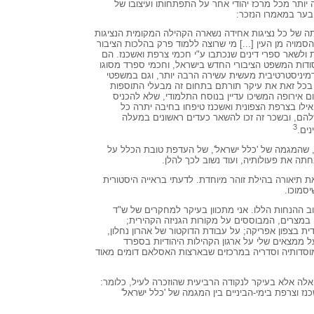
 יותר מכל מרכז יהודי אחר על התפתחותו ועיצובו של
בער במאמרו הנזכר:
ה של כל נציגות אחידה נשארה הקהילה המקומית הנציגות
מויה מן העין [...] מי שרוצה ללמוד פרק בהלכות הציבור
 ולשאר ספרי דינים שנכתבו ע"י חכמי צרפת ואשכנז. הם
ודות המשפט הציבורי החדש בישראל, וחכמי ספרד מסוגו
יניסטרטיבית מעשית עשירה הרבה יותר, וגם במשפטי
ו בכל זאת את עיקר תורתם בתחום זה מבעלי התוספות
ום אירופה המשיכו עדיין בנוסח התלמודי, שלא להכניס
ואילו בצרפת הצפונית ואשכנז טיפחו בחיבה יתרה כל
הם, ובשכר זה זכו להשאר כעדים ראשונים במעלה
3
ים.
', שהמגמה של 'כלל ישראל', של העדפת טובת הכלל על
תה את פעולותיה, ועוד נשוב לכך להלן.
 תיאורה בהילת זוהר מיוחדת. לדעתי בראייה היסטורית
סמוכו.
ב ההנחות הללו. אני מתכוון בעיקר למחקרים של ש"ד
מי במצרים, המבוססים על מקורות הגניזה הקהירית;
ת בצפון אפריקה; על עבודת הדוקטור של אהרון נחלון,
ל ממצאים שלי על ארגון הקהילות היהודיות בספרד
וסדותיה וסדריה במרכזים שבארצות האסלאם דומים מאוד
 אלה אלא בעיקר לנקודה הרביעית שהוזכרה לעיל, כלומר:
ז וצרפת בימי-הביניים בין המגמה של 'כלל ישראל'