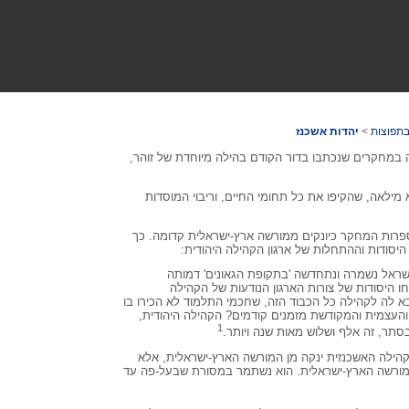
בתפוצות
>
יהדות אשכנז
ה במחקרים שנכתבו בדור הקודם בהילה מיוחדת של זוהר,
 מילאה, שהקיפו את כל תחומי החיים, וריבוי המוסדות
ספרות המחקר כיונקים ממורשה ארץ-ישראלית קדומה. כך
סודות וההתחלות של ארגון הקהילה היהודית:
ישראל נשמרה ונתחדשה 'בתקופת הגאונים' דמותה
ו היסודות של צורות הארגון הנודעות של הקהילה
ן בא לה לקהילה כל הכבוד הזה, שחכמי התלמוד לא הכירו בו
העצמית והמקודשת מזמנים קודמים? הקהילה היהודית,
1
סתר, זה אלף ושלוש מאות שנה ויותר.
הקהילה האשכנזית ינקה מן המורשה הארץ-ישראלית, אלא
מורשה הארץ-ישראלית. הוא נשתמר במסורת שבעל-פה עד