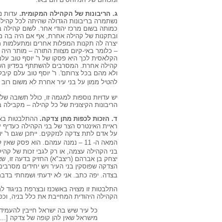
ג. הריבונות של הקהילה המקומית.
עדות נ
נשתמרה בריבונות הגדולה שהיתה לכל קהילה
כמותה בשום מרכז יהודי אחר. לשום קהילה
ובתקנות של קהילה אחרת, אף אם היה בה מ
יצרה לה תקנות המפלות אחרים ומתעלמות מצ
– כלומר באי-קיום מצוות התורה – מותר היה 
הקלאסית לכך היא פסקו של ר' יוסף טוב עלם
קהילה אחרת. המסרבים להשתתף בפדיון השבו
ולא מהם בכל צרותם'. ר' יוסף טוב עלם קיבל
להטיל ממון על בני עיר אחרת לא משום רוב חכ
יש עדויות נוספות למגמה זו, כולל תשובה של ר
הריבונות הקיצונית של כל קהילה – מקבילה בש
ד. הזכות לכפות מתן צדקה.
ההתלבטות באשכ
ראיית האינטרס הצר של בני הקהילה כעדיף 
על אדם לתת צדקה לנזקקים. ייתכן שגם ר' 
המאה ה- 11 – נמנה עמהם. הוא פסק שאין לכפות על הצדקה.
בני הקהילה עצמה, או רק לגבי זכות של קה
יצחק בן אברהם (ריצב"א) החזיק בדעה זו, שאי
הצדקה שפוסקין בני העיר ויש יחידים מסרבים
בצדה. יפה כתב. אני לא ידעתי ושמחתי בדברים
התלבטות זו מצויה באשכנז ובצרפת בניגוד 
הקהילה היהודית המחייבת את כלל בניה, וכפ
כל עיר שיש בה ישראל חייבין להעמיד 
מישראל שאין להן קופה של צדקה [...]