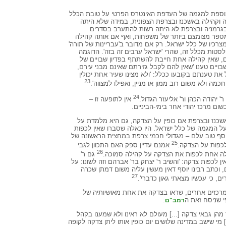
וספת למגמה של העדפת האינטרס הפרטי על טובת הכלל
 וקהילה באשכנז ובצרפת הצפונית, במידה שלא היתה
 בגרמניה ובצרפת לא היתה רשות להתערב בסדרים
ספר מצומצם ביותר של משפחות, ואף אם אותה קהילה
רכיו של כלל ישראל. רק אם מדובר ב'עבריינות של תורה'
לסטות מכלל זה, שהרי 'ישראל ערבים זה בזה'. הדוגמה
, שאין קהילה אחת חייבת להשתתף בפדיון שבויים של
יים טענו 'שאין להם לקבל גזירתם שאינם מבני עירם,
 את טענתם בקובעו ככלל: 'ולא מצינו שעיר אחת יכולין
23
מה ולא משום רוב ממון או מניין, ואפילו למצווה'.
24
' יהודה הכהן ור' אליעזר הגדול.
אין לתופעה זו –
ום מרכז יהודי אחר בימי-הביניים.
נז ובצרפת אם כופין על הצדקה, גם היא מלמדת על
על המגמה של כלל ישראל. היו כאלה שסברו שאין לכפות
יוסף טוב עלם – מגדולי חכמי צרפת במחצית הראשונה של
25
אמנם עדיין ספק האם התכוון לגבי
26
ילה אחת לכפות את הצדקה על קהילה סמוכה.
גם ר'
ן לכפות צדקה: 'והשיב ר' יצחק בר' אברהם וזה לשונו: על
, וכתב רבינו יוסף דאין מעשין עליה משום דמתן שכרה
27
, כי עכשיו מצאתי גאון כדברי'.
למרכזים אחרים, שראו בצדקה את אחת מאושיותיה של
י שניסח זאת ה
:
רמב"ם
מהן גבאי צדקה [...] מעולם לא ראינו ולא שמענו בקהל
 מי שישב במדינה שלושים יום כופין אותו ליתן צדקה לקופה