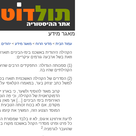
מאגר מידע
עמוד הבית
>
מדעי הרוח
>
מאגר מידע
>
יהודים 
הקהילה היהודית באשכנז בימי-הביניים תואר
וזאת בשל ארבעה גורמים עיקריים:
(1) סמכותה הגדולה: התפקידים הרבים שהיא
הקהילתיים שהיו בה.
(2) הסדרים של הקהילה האשכנזית תוארו ב
למשל כתב יצחק בער, במאמרו הקלאסי על הי
קרוב מאוד להוסיף ולשער, כי בארץ 
הדמוקראטית של הקהילה, וכי פה הונח
האירופית בימי הביניים [...] אך מאי
מקודם, אם לא בכוח זכותה הטבעית ו
המוסד הצנוע הזה, המשיך את קיומו ב
לדעת אירווינג איגוס, לא זו בלבד שמסורת 
כל פרט ופרט מסדרי הקהל באשכנז מקורו ב
2
שהועבר לגרמניה.