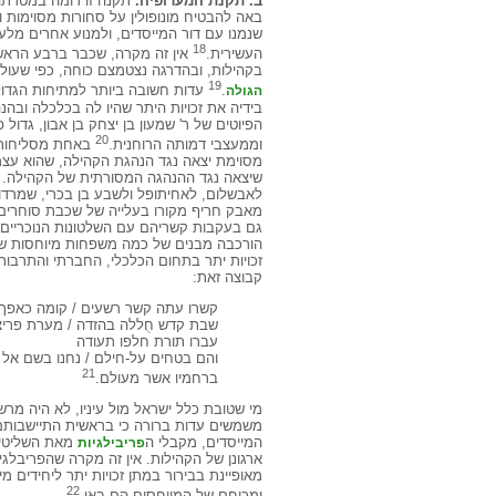
ב. תקנת המערופיה.
תקנה זו דומה במטרתה 
באה להבטיח מונופולין על סחורות מסוימות ו
שנמנו עם דור המייסדים, ולמנוע אחרים מל
18
העשירית.
בקהילות, ובהדרגה נצטמצם כוחה, כפי שעולה
19
.
עדות חשובה ביותר למתיחות הגדול
הגולה
בידיה את זכויות היתר שהיו לה בכלכלה ובה
הפיוטים של ר' שמעון בן יצחק בן אבון, גדול
20
וממעצבי דמותה הרוחנית.
באחת מסליחותיו
מסוימת יצאה נגד הנהגת הקהילה, שהוא עצמו
שיצאה נגד ההנהגה המסורתית של הקהילה. הו
לאבשלום, לאחיתופל ולשבע בן בכרי, שמרדו 
מאבק חריף מקורו בעלייה של שכבת סוחרים מ
גם בעקבות קשריהם עם השלטונות הנוכריים.
הורכבה מבנים של כמה משפחות מיוחסות שנמ
זכויות יתר בתחום הכלכלי, החברתי והתרבותי
קבוצה זאת:
קשרו עתה קשר רשעים / קומה כאפך וע
שבת קדש חֻללה בהזדה / מערת פריצ
עברו תורת חלפו תעודה
והם בטחים על-חילם / נחנו בשם אל 
21
ברחמיו אשר מעולם.
מי שטובת כלל ישראל מול עיניו, לא היה מרש
משמשים עדות ברורה כי בראשית התיישבותם 
המייסדים, מקבלי ה
מאת השליטים
פריבילגיות
ארגונן של הקהילות. אין זה מקרה שהפריבלג
22
ומכוחם של המיוחסים הם באו.