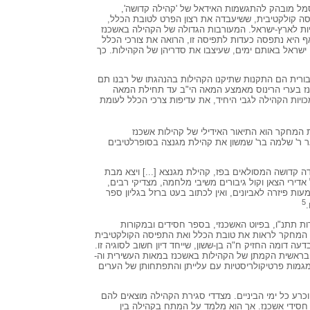
ל מובהק להתגשמות האידאל של 'קהילה קדושה',
 קולקטיבית, ששיעבדה את רצון הפרט לטובת הכלל,
ות לארץ-ישראל. המעורבות הגדולה של הקהילה באשכנז
, אף היא נתפסה כעדות לתפיסה זו, הרואה את צורכי הכלל
ישראל באותם ימים, שעיצבו את סדריהן של הקהילות. כך
ורית הם התקנות שתיקנו הקהילות בהנהגתו של רבנו תם
ז בערי הרינוס מאמצע המאה הי"ב עד תחילת המאה
ויות הקהילה לגבי היחיד, את עדיפות צרכי הכלל לעומת
המחקר הוא התיאור האידילי של קהילות אשכנז
ר ר' שלמה בר' שמשון את קהילת מגנצה בסופרלטיבים
 קדושה המסולאים בפז, קהילת מגנצא [...] ויצא מבת
אדירי הצאן וקול גיבורים משיבי מלחמה, מצדיקי רבים,
ות פיזרה לאביונים, ואין לכתוב בעט ברזל בגליון ספר
5
ות תתנ"ו, בפיוט האשכנזי, בספר חסידים ובמקורות
 המחקר לראות את טובת הכלל ואת התפיסה הקולקטיבית
ה דומה החזיק ח"ה בן-ששון, שייחד דיון חשוב לסוגיה זו.
בראשית הקמתן של הקהילות באשכנז במאות העשירית וה-
מגמות פרטיקולריסטיות עם עלייתן והתפתחותן של הערים
רע כל ימי הביניים. מצדדי סגירת הקהילה מוצאים להם
 חסידי אשכנז. אך הוא מלמד על המתח בקהילה בין