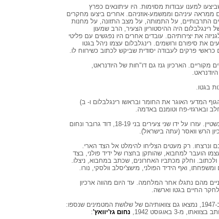
שביצעו למענו עבודות מסוימות. היו עיתונאים כפרץ
ים ממראה עיניהם וממשמע-אוזניהם. אחרים ביצעו מחקרים
ים התרבותיים, על התמותה, על מצב התזונה, על מחנות
של רינגלבלום היה ההיסטוריון הצעיר, הרב שמעון
ניזה את יצירותיהם. עובדים אחרים היו נפגשים עם פליטי
ים את סיפורם ורושמים. רינגלבלום עצמו ניהל בגטו
 כראשי פרקים לעבודה יסודית שביקש לכתוב כשירווח לו.
ים מקוריים. הארכיון גנז גם דו"חות של היודנראט,
היודנראט.
ת בגטו.
התחלקה ל-2 זרועות: א) הגוף המדעי האוגר את החומר ובראשו רינגלבלום ו- ב)
לב ובארגזי-פח וטומנם באדמה.
בראש הצוות הטכני עמד המורה ישראל ליכטנשטיין. עזרו על ידו שני צעירים בני 18-19, דוד גרובר ונחום
כיון הרש וואסר (עתה בישראל).
בם ונרצחו. רק מעטים הצליחו להימלט אל הצד הארי.
צמו הועבר למחבוא, שהותקן בחצרו של ידיד פולני, בצד
ולכתוב. וחלק מכתביו האחרונים, שכתב במחבוא, ניצלו.
בת" נטמן ב-3 מקומות, שניים מהם נתגלו אחר המלחמה. עד היום מהווה ארכיון
לחקר החיים בגטו וארשה.
בתוך החומר של ארכיון רינגלבלום שנתגלה ב-1947, נמצאו גם צוואותיהם של שלושת המטמינים שנספו:
, מ-3 באוגוסט 1942,
נחום גז'יוואץ'
: