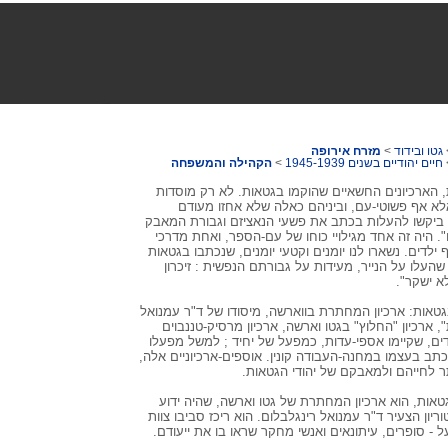
גטו ובידוד
>
מזרח אירופה
חיים יהודיים בשנים 1945-1939
>
הקהילה והמשפחה
ת, הארכיונים החשאיים שהוקמו בגטאות. לא רק מוסדות
 אלא אף פשוטי-עם, וביניהם כאלה שלא אחזו מעודם
ביקשו להעלות בכתב את פשעי הנאציזם וגבורת המאבק
". היה זה אחד מגילויי כוחו של עם-הספר, ואחת מדרכי
 ילדים. נשארו לנו יומנים וקטעי יומנים, שנכתבו בגטאות
שהעלו על הנייר, מעידות על גבורתם הנפשית : זיכרון
א ישקר".
גטאות: ארכיון המחתרת בווארשה, מיסודו של ד"ר עמנואל
ארכיון "החלוץ" בגטו וארשה, ארכיון מרסיק-טננבוים
דדים, שקיימו אספי-עדות, כמפעל של יחיד ; למשל מפעלו
תב בעצמו במחנה-העבודה קונין. אוספים-ארכיוניים אלה,
 לחייהם ולמאבקם של יהודי הגטאות.
אות, הוא ארכיון המחתרת של גטו וארשה, שהיה ידוע
וריון הצעיר ד"ר עמנואל רינגלבלום. הוא ריכז סביבו צוות
- סופרים, עיתונאים ואנשי מחקר שראו בו את ייעודם.