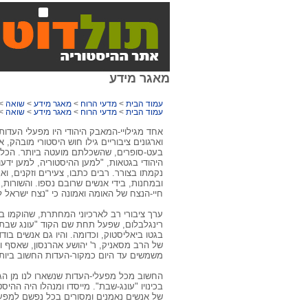
מאגר מידע
עמוד הבית
>
מדעי הרוח
>
מאגר מידע
>
שואה
>
עמוד הבית
>
מדעי הרוח
>
מאגר מידע
>
שואה
>
אחד מגילויי-המאבק היהודי היו מפעלי העדו
וארגונים ציבוריים גילו חוש היסטורי מובהק,
בעט-סופרים, שהשכלתם מועטה ביותר. הכל 
היהודי בגטאות, "למען ההיסטוריה, למען ידעו
נקמתו בצורר. רבים כתבו, צעירים וזקנים, ואף
ובמחנות, בידי אנשים שרובם נספו. והשורות, 
חיי-הנצח של האומה ואמונה כי "נצח ישראל ל
ערך ציבורי רב לארכיוני המחתרת, שהוקמו ב
רינגלבלום, שפעל תחת שם הקוד "עונג שבת", 
בגטו ביאליסטוק, וכדומה. והיו גם אנשים בו
של הרב מסאניק, ר' יהושע אהרנסון, שאסף וכ
משמשים עד היום כמקור-העדות החשוב ביותר
החשוב מכל מפעלי-העדות שנשארו לנו מן הגט
בכינויו "עונג-שבת". מייסדו ומנהלו היה ההיסט
של אנשים נאמנים ומסורים בכל נפשם למפעל 