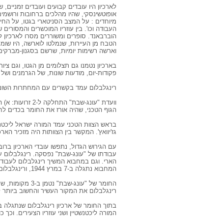
לארכיון היו עובדים קבועים ועובדים זמניים, 
אופוטשינסקי, שהיו מהלכים ברחובות ורושמ
מיוחדים : על המצב הסניטארי בגטו, על החי
העבודה וכו'. בין עוזריו המוכשרים והמסורים 
הוברבאנד. סופרים ומשוררים מסרו לארכיון לג
הטבח מן העיירות, שנמלטו לוארשה, היו שומע
וארשה רשימות יומיות, שרשם בסגנון-מברקים
בארכיון נטמנו גם תצלומים מן הגטו, וגם ציור
פקודות-יום, מודעות שונות, של הגרמנים ושל 
רינגלבלום עמד בקשרים עם המחתרות השונו
וועדת "עונג-שבת" 
הגוף הטכני, שהיה אורז את החומר בכדים לח
גז'יוואץ'. המקשר בין הצוותות היה מזכיר האר
עם הגירוש הגדול, נתפשו עובדי הארכיון ברו
עבודתו של "עונג-שבת" נפסקה. רינגלבלום ע
הארי. וגם במחבוא המשיך רינגלבלום לעבוד 
המחבוא נתגלה ב-7 במרץ 1944, ורינגלבלום ומשפחתו, ואף הידיד הפולני, מישצ'יסלב וולסקי, נורו.
החומר של "עונג-ש
רינגלבלום את המקור העשיר והחשוב ביותר 
המורה ליכטנשטיין ושני עוזריו הצעירים. וכך כותב בצוואתו