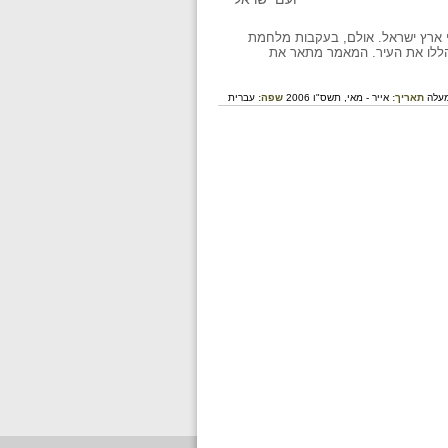
י ארץ ישראל. אולם, בעקבות מלחמת
 הללו את העיר. המאמר מתאר את
מעלה
תאריך:
אייר - מאי, תשס"ו 2006
שפה:
עברית