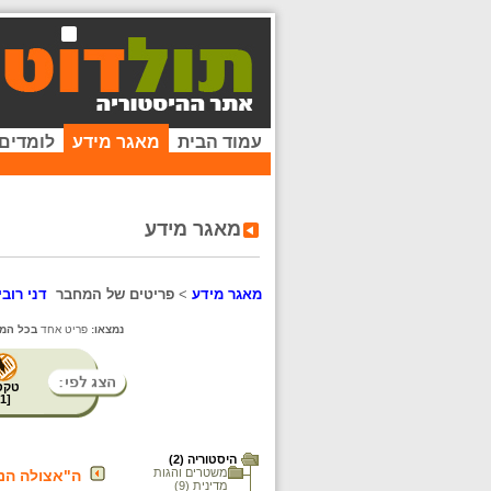
עמוד הבית
מאגר מידע
לומדים
מאגר מידע
מאגר מידע
>
פריטים של המחבר
דני רובי
נמצאו:
פריט אחד
בכל המא
טקס
1
[
היסטוריה (2)
משטרים והגות
ה"אצולה הנ
מדינית (9)