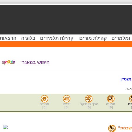
 ומלמדים
קהילת מורים
קהילת תלמידים
בלוגיה
הרצאות 
נשטיין
גר.
ט
תמונה
ערך לקסיקלי
וידיאו
אתרים
]
0
[
]
0
[
]
0
[
]
0
[
]
שכחת"