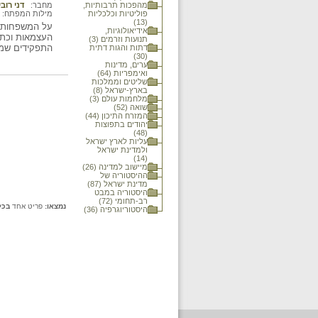
מהפכות תרבותיות,
מחבר:
דני רובי
פוליטיות וכלכליות
מילות המפתח:
(13)
על המשפחות ה
אידיאולוגיות,
העצמאות וכתו
תנועות וזרמים (3)
התפקידים שמל
דתות והגות דתית
(30)
ערים, מדינות
ואימפריות (64)
שליטים וממלכות
בארץ-ישראל (8)
מלחמות עולם (3)
שואה (52)
המזרח התיכון (44)
יהודים בתפוצות
(48)
עליות לארץ ישראל
ולמדינת ישראל
(14)
מיישוב למדינה (26)
ההיסטוריה של
מדינת ישראל (87)
היסטוריה במבט
רב-תחומי (72)
נמצאו:
פריט אחד
בכל
היסטוריוגרפיה (36)