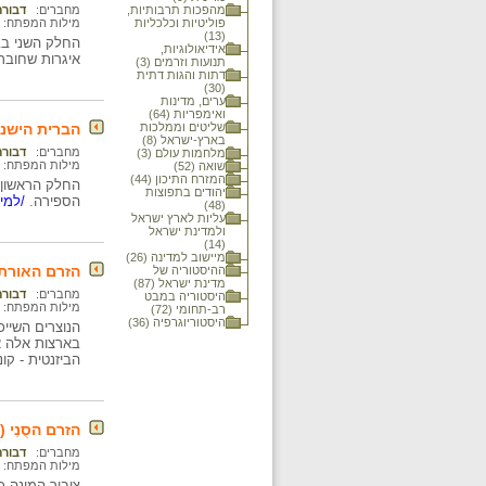
מהפכות תרבותיות,
מחברים:
דבורה
פוליטיות וכלכליות
מילות המפתח:
(13)
החלק השני בבּ
אידיאולוגיות,
איגרות שחוברו
תנועות וזרמים (3)
דתות והגות דתית
(30)
ערים, מדינות
ואימפריות (64)
שליטים וממלכות
הברית הישנ
בארץ-ישראל (8)
מחברים:
דבורה
מלחמות עולם (3)
מילות המפתח:
שואה (52)
המזרח התיכון (44)
יהודים בתפוצות
הספירה.
/למיד
(48)
עליות לארץ ישראל
ולמדינת ישראל
(14)
מיישוב למדינה (26)
הזרם האורתו
ההיסטוריה של
מדינת ישראל (87)
מחברים:
דבורה
היסטוריה במבט
מילות המפתח:
רב-תחומי (72)
היסטוריוגרפיה (36)
הנוצרים השייכ
בארצות אלה א
הביזנטית - קונ
הזרם הסֻנִי 
מחברים:
דבורה
מילות המפתח:
ציבור המונה כ - 90% מן המוסלמים בעולם. בשונה מן הזרם השיעי, הזרם הסֻני מקבל את סמכ