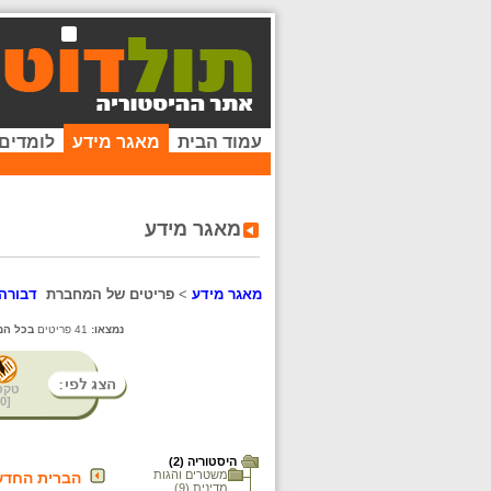
עמוד הבית
מאגר מידע
לומדים
מאגר מידע
מאגר מידע
>
פריטים של המחברת
דבורה
נמצאו:
41 פריטים
בכל המ
טקס
0
[
היסטוריה (2)
משטרים והגות
הברית החד
מדינית (9)