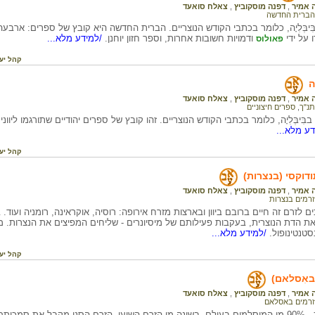
 אמיר
,
דפנה מוסקוביץ
,
צאלח סואעד
הברית החדשה
ִיבְּלִיָה, כלומר בכתבי הקודש הנוצריים. הברית החדשה היא קובץ של ספרים: ארב
 על ידי
ודמויות חשובות אחרות, וספר חזון יוחנן.
/למידע מלא...
פאולוס
קהל יע
ה
 אמיר
,
דפנה מוסקוביץ
,
צאלח סואעד
תנ"ך
,
ספרים חיצוניים
ע מלא...
קהל יע
דוקסי (בנצרות)
 אמיר
,
דפנה מוסקוביץ
,
צאלח סואעד
זרמים בנצרות
ים לזרם זה חיים ברובם ביוון ובארצות מזרח אירופה: רוסיה, אוקראינה, רומניה ועוד. 
ת הדת הנוצרית, בעקבות פעילותם של מיסיונרים - שליחים המפיצים את הנצרות. מי
סטנטינופול.
/למידע מלא...
קהל יע
(באִסלאם)
 אמיר
,
דפנה מוסקוביץ
,
צאלח סואעד
זרמים באסלאם
ותם של כל ארבעת