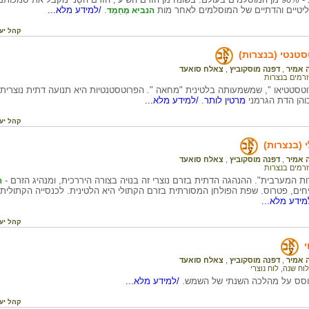
ליטיים והדתיים של המוסלמים לאחר מות
.
/למידע מלא...
הנביא מֻחַמַד
קהל יע
טנטי (בנצרות)
 אמיר
,
דפנה מוסקוביץ
,
צאלח סואעד
זרמים בנצרות
והן הדת הגרמני
מרטין לותר
.
/למידע מלא...
קהל יע
 (בנצרות)
 אמיר
,
דפנה מוסקוביץ
,
צאלח סואעד
זרמים בנצרות
ות המערבית". ההנהגה הדתית בזרם נוצרי זה בנויה בצורה היררכית, ומנהיג הזרם -
ה
ים, פטרוס. שפת הפולחן המסורתית בזרם הקתולי היא הלטינית. לכנסייה הקתולית שיי
ידע מלא...
קהל יע
 אמיר
,
דפנה מוסקוביץ
,
צאלח סואעד
לוח שנה
,
לוח נוצרי
וסס על מהלכה השנתי של השמש.
/למידע מלא...
קהל יע