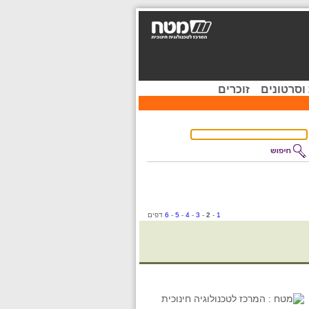
וסרטונים
זוכרים
1
-
2
-
3
-
4
-
5
-
6
דפים