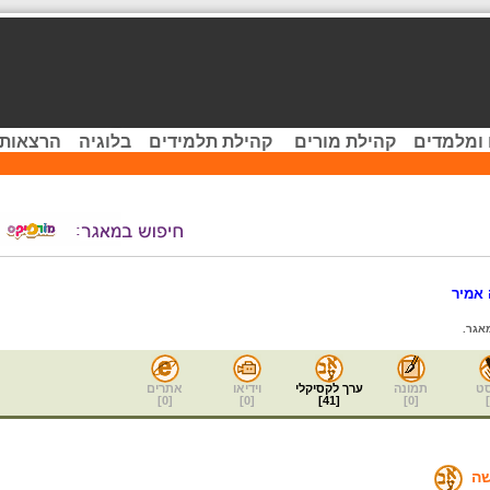
 ומלמדים
קהילת מורים
קהילת תלמידים
בלוגיה
הרצאות 
 אמיר
אגר.
ט
תמונה
ערך לקסיקלי
וידיאו
אתרים
]
0
[
]
0
[
]
41
[
]
0
[
]
שה