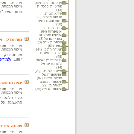
מהפכות תרבותיות,
מחברים:
מטח :
פוליטיות וכלכליות
מילות המפתח:
(13)
ניתוח השיר "ג
אידיאולוגיות,
תנועות וזרמים (3)
דתות והגות דתית
(30)
ערים, מדינות
ואימפריות (64)
שליטים וממלכות
בארץ-ישראל (8)
נווה צדק - אז
מלחמות עולם (3)
שואה (52)
מחברים:
מטח :
המזרח התיכון (44)
מילות המפתח:
יהודים בתפוצות
על נוה-צדק , 
(48)
1887.
/למידע 
עליות לארץ ישראל
ולמדינת ישראל
(14)
מיישוב למדינה (26)
ההיסטוריה של
מדינת ישראל (87)
היסטוריה במבט
ימיה הראשונ
רב-תחומי (72)
היסטוריוגרפיה (36)
מחברים:
מטח :
מילות המפתח:
הראשונה. על 
שכונה אחת -
מחברים:
מטח :