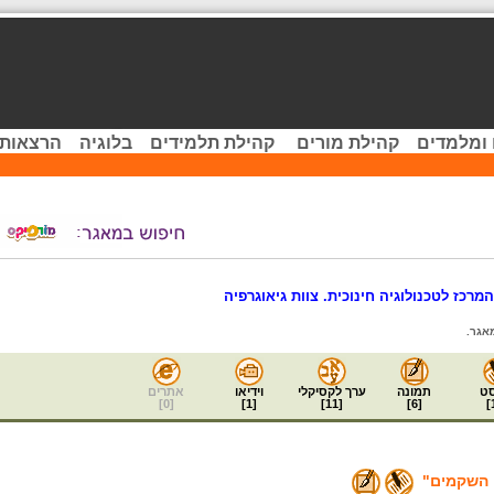
 ומלמדים
קהילת מורים
קהילת תלמידים
בלוגיה
הרצאות 
מרכז לטכנולוגיה חינוכית. צוות גיאוגרפיה
אגר.
ט
תמונה
ערך לקסיקלי
וידיאו
אתרים
]
0
[
]
1
[
]
11
[
]
6
[
]
 השקמים"