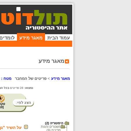
עמוד הבית
מאגר מידע
לומדים
מאגר מידע
מאגר מידע
>
פריטים של המחבר
מטח : ה
נמצאו:
28 פריטים
בכל המ
טקס
10
[
היסטוריה (2)
משטרים והגות
על השיר "גן
מדינית (9)