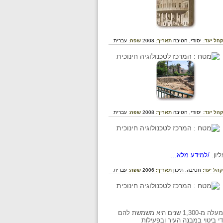
הל יעד:
יסודי,
חטיבה
תאריך:
2008
שפה:
עברית
הל יעד:
יסודי,
חטיבה
תאריך:
2008
שפה:
עברית
ון.
/למידע מלא...
קהל יעד:
חטיבה,
תיכון
תאריך:
2006
שפה:
עברית
על מכה שבערב הסעודית, מקום הולדתו של הנביא מוחמד, העיר הקדושה ביותר למוסלמים, וזה למעלה מ-1,300 שנים היא משמשת להם
 ביטוי במבנה העיר ובפעילות