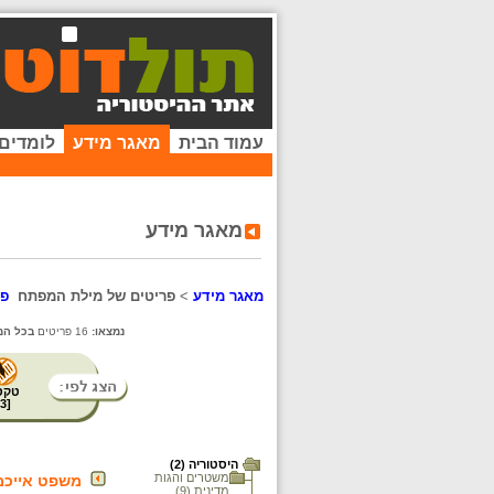
עמוד הבית
מאגר מידע
לומדים
מאגר מידע
מאגר מידע
>
פריטים של מילת המפתח
פו
נמצאו:
16 פריטים
בכל המ
טקס
3
[
היסטוריה (2)
משטרים והגות
משפט אייכמן
מדינית (9)