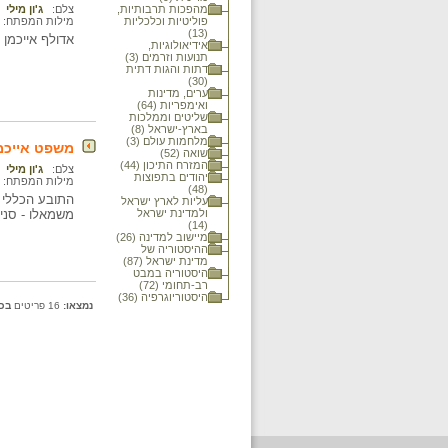
מהפכות תרבותיות,
צלם:
ג'ון מילי
פוליטיות וכלכליות
מילות המפתח:
(13)
אדולף אייכמן בת
אידיאולוגיות,
תנועות וזרמים (3)
דתות והגות דתית
(30)
ערים, מדינות
ואימפריות (64)
שליטים וממלכות
בארץ-ישראל (8)
מלחמות עולם (3)
משפט אייכמן
שואה (52)
המזרח התיכון (44)
צלם:
ג'ון מילי
יהודים בתפוצות
מילות המפתח:
(48)
התובע הכללי ב
עליות לארץ ישראל
ולמדינת ישראל
משמאלו - סניגורו
(14)
מיישוב למדינה (26)
ההיסטוריה של
מדינת ישראל (87)
היסטוריה במבט
רב-תחומי (72)
היסטוריוגרפיה (36)
נמצאו:
16 פריטים
בכ