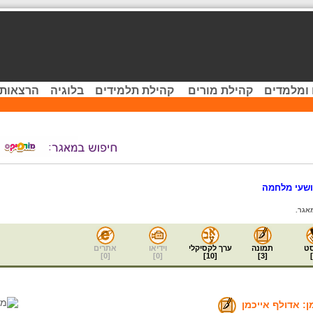
 ומלמדים
קהילת מורים
קהילת תלמידים
בלוגיה
הרצאות 
שעי מלחמה
אגר.
ט
תמונה
ערך לקסיקלי
וידיאו
אתרים
]
0
[
]
0
[
]
10
[
]
3
[
]
: אדולף אייכמן