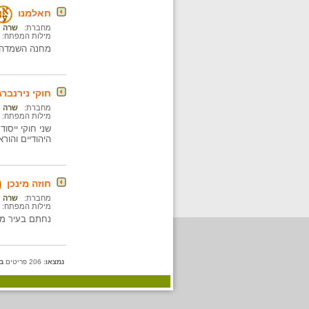
חאלמנו
מחברת:
שרה נ
מילות המפתח:
מחנה השמדה ב
חוקי נירנברג
מחברת:
שרה נ
מילות המפתח:
שני חוקי ייסוד שנתקבלו
היהודיים והור
חוזה מינכן
מחברת:
שרה נ
מילות המפתח:
נחתם בעיר מינכן ב-29 בספטמבר 1938, בין גרמניה, 
נמצאו:
206 פריטים
ב