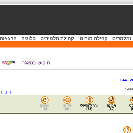
 ומלמדים
קהילת מורים
קהילת תלמידים
בלוגיה
הרצאות 
ל הגטו
מאגר.
-
3
-
2
-
1
ט
תמונה
ערך לקסיקלי
וידיאו
אתרים
]
0
[
]
0
[
]
78
[
]
30
[
]