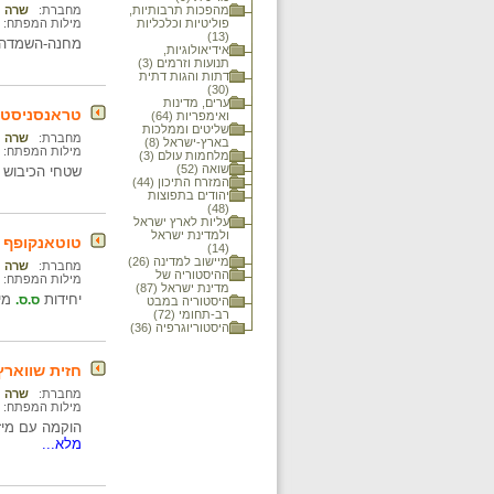
מהפכות תרבותיות,
מחברת:
שרה נ
פוליטיות וכלכליות
מילות המפתח:
(13)
מחנה-השמדה ב
אידיאולוגיות,
תנועות וזרמים (3)
דתות והגות דתית
(30)
ערים, מדינות
טראנסניסטר
ואימפריות (64)
שליטים וממלכות
מחברת:
שרה נ
בארץ-ישראל (8)
מילות המפתח:
מלחמות עולם (3)
שואה (52)
שטחי הכיבוש ב
המזרח התיכון (44)
יהודים בתפוצות
(48)
עליות לארץ ישראל
ולמדינת ישראל
טוטאנקופף (S-Totenkopfverbaende
(14)
מיישוב למדינה (26)
מחברת:
שרה נ
ההיסטוריה של
מילות המפתח:
מדינת ישראל (87)
יחידות
מיו
ס.ס.
היסטוריה במבט
רב-תחומי (72)
היסטוריוגרפיה (36)
חזית שווארץ-וייס-רוט (ss-Rot
מחברת:
שרה נ
מילות המפתח:
הוקמה עם מיזו
מלא...