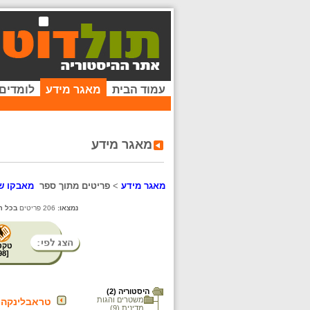
עמוד הבית
מאגר מידע
לומדים
מאגר מידע
מאגר מידע
>
פריטים מתוך ספר
מאבקו ש
נמצאו:
206 פריטים
בכל ה
טקס
98
[
היסטוריה (2)
משטרים והגות
טראבלינקה
מדינית (9)