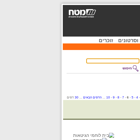
וסרטונים
זוכרים
4
-
5
-
6
-
7
-
8
-
9
-
10
...
הדפים הבאים
...
30
דפים