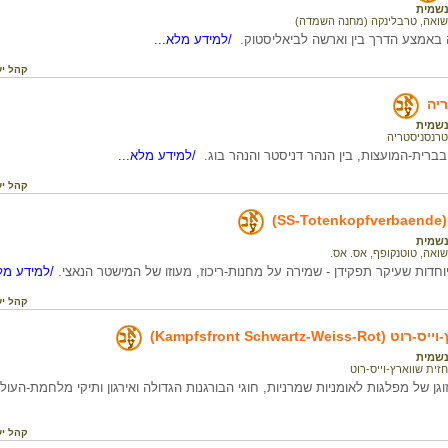
שמית
שואה
,
טרבלינקה (מחנה השמדה)
אמצע הדרך בין וארשה לביאליסטוק.
/למידע מלא...
קהל יע
יה
שמית
טרנסניסטריה
ברית-המועצות, בין הנהר דניסטר והנהר בוג.
/למידע מלא...
קהל יע
S)
שמית
שואה
,
טוטנקופף
,
אס. אס.
חדות שעיקר תפקידן - שמירה על מחנות-ריכוז, מעוזו של המישטר הנאצי.
/למידע מלא
קהל יע
Kampfsfront Schwartz-Wei)
שמית
חזית שווארץ-וייס-רוט
גן של מפלגות לאומניות שמרניות, חוגי הבורגנות הגדולה ואירגון ותיקי מלחמת-ה
קהל יע