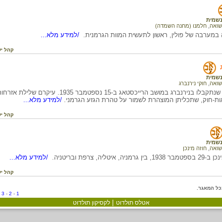
שמית
שואה
,
חלמנו (מחנה השמדה)
מערבה של פולין, ראשון לתעשית המוות הגרמנית.
/למידע מלא...
קהל יע
שמית
שואה
,
חוקי נירנברג
 בנירנברג במושב הרייכסטאג ב-15 נספטמבר 1935. עיקרם שלילת אזרחות-
אות-חוק, שתכליתן המוצהרת לשמור על טהרת הגזע הגרמני.
/למידע מלא...
קהל יע
שמית
שואה
,
חוזה מינכן
איטליה, צרפת ובריטניה.
/למידע מלא...
קהל יע
כל המאגר.
-
3
-
2
-
1
|
אטלס תולדוט
לקסיקון תולדוט