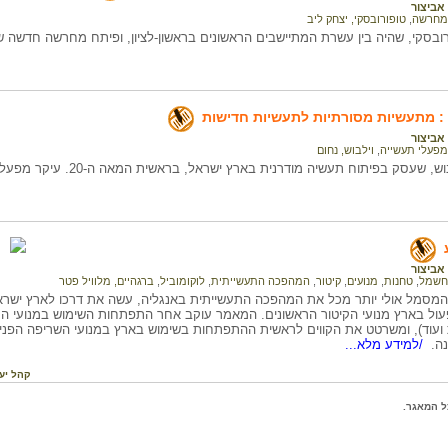
אביצור
מחרשה
,
טופורובסקי, יצחק ליב
רובסקי, שהיה בין עשרת המתיישבים הראשונים בראשון-לציון, ופיתח מחרשה חדשה
 : מתעשיות מסורתיות לתעשיות חדישות
אביצור
מפעלי תעשייה
,
וילבוש, נחום
סק בפיתוח תעשיה מודרנית בארץ ישראל, בראשית המאה ה-20. עיקר מפעליו היו בתחום תעשיית השמן.
אביצור
חשמל
,
טחנות
,
מנועים
,
קיטור
,
המהפכה התעשייתית
,
לוקומוביל
,
ברגהיים, מלוויל פטר
 המסמל אולי יותר מכל את המהפכה התעשייתית באנגליה, עשה את דרכו לארץ ישר
ו לפעול בארץ מנועי הקיטור הראשונים. המאמר עוקב אחר התפתחות השימוש במנועי ה
ועוד), ומשרטט את הקווים לראשית ההתפתחות בשימוש בארץ במנועי השריפה הפנימ
נה.
/למידע מלא...
קהל יע
ל המאגר.