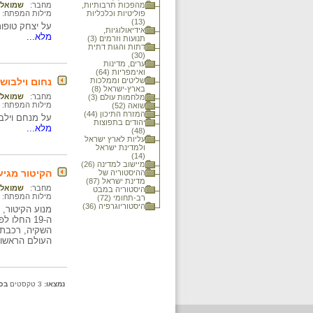
מהפכות תרבותיות,
מחבר:
שמואל 
פוליטיות וכלכליות
מילות המפתח:
(13)
על יצחק טופו
אידיאולוגיות,
מלא...
תנועות וזרמים (3)
דתות והגות דתית
(30)
ערים, מדינות
ואימפריות (64)
שליטים וממלכות
נחום וילבוש
בארץ-ישראל (8)
מחבר:
שמואל 
מלחמות עולם (3)
מילות המפתח:
שואה (52)
המזרח התיכון (44)
על מנחם וילבוש, שע
יהודים בתפוצות
מלא...
(48)
עליות לארץ ישראל
ולמדינת ישראל
(14)
מיישוב למדינה (26)
הקיטור מגיע
ההיסטוריה של
מדינת ישראל (87)
מחבר:
שמואל 
היסטוריה במבט
מילות המפתח:
רב-תחומי (72)
היסטוריוגרפיה (36)
מנוע הקיטור,
ה-19 החל
השקיה, רכבת 
העולם הראשו
נמצאו:
3 טקסטים
בכ