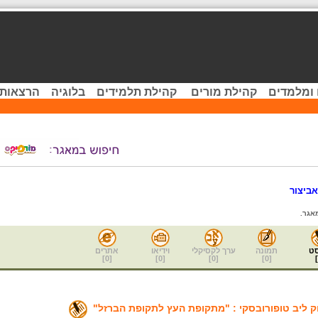
 ומלמדים
קהילת מורים
קהילת תלמידים
בלוגיה
הרצאות 
ביצור
אגר.
ט
תמונה
ערך לקסיקלי
וידיאו
אתרים
]
0
[
]
0
[
]
0
[
]
0
[
]
ליב טופורובסקי : "מתקופת העץ לתקופת הברזל"