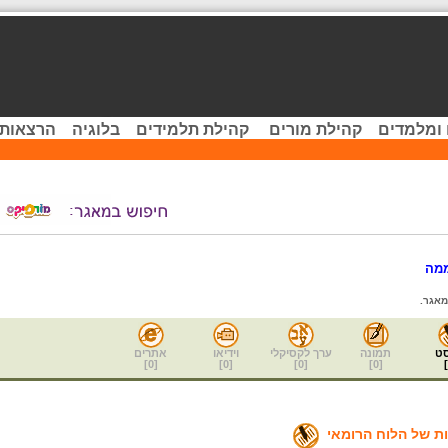
 ומלמדים
קהילת מורים
קהילת תלמידים
בלוגיה
הרצאות 
מה
מאגר.
ט
תמונה
ערך לקסיקלי
וידיאו
אתרים
]
0
[
]
0
[
]
0
[
]
0
[
]
ת של הלוח הרומאי