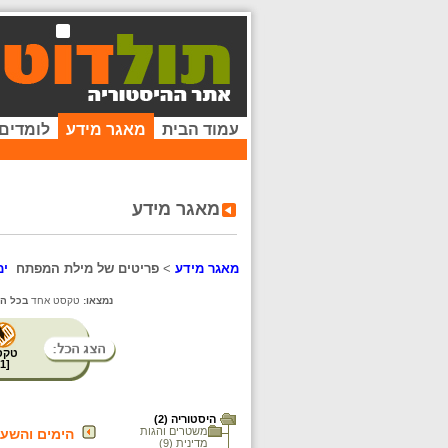
עמוד הבית
מאגר מידע
לומדים
מאגר מידע
מאגר מידע
>
פריטים של מילת המפתח
ימ
נמצאו:
טקסט אחד
בכל ה
טקס
1
[
היסטוריה (2)
משטרים והגות
הימים והשעו
מדינית (9)