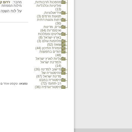
מהפכות תרבותיות,
מחבר:
ז'רום ק
פוליטיות וכלכליות
מילות המפתח:
(13)
על לוח השנה ה
אידיאולוגיות,
תנועות וזרמים (3)
דתות והגות דתית
(30)
ערים, מדינות
ואימפריות (64)
שליטים וממלכות
בארץ-ישראל (8)
מלחמות עולם (3)
שואה (52)
המזרח התיכון (44)
יהודים בתפוצות
(48)
עליות לארץ ישראל
ולמדינת ישראל
(14)
מיישוב למדינה (26)
ההיסטוריה של
מדינת ישראל (87)
היסטוריה במבט
רב-תחומי (72)
נמצאו:
טקסט אחד
בכ
היסטוריוגרפיה (36)