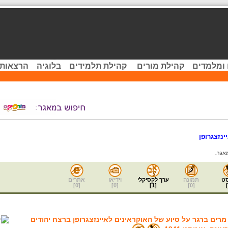
 ומלמדים
קהילת מורים
קהילת תלמידים
בלוגיה
הרצאות 
ינזצגרופן
אגר.
ט
תמונה
ערך לקסיקלי
וידיאו
אתרים
]
0
[
]
0
[
]
1
[
]
0
[
]
רים ברגר על סיוע של האוקראינים לאיינזצגרופן ברצח יהודים