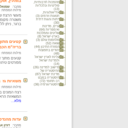
בווהלין, אוקרא
מהפכות תרבותיות,
פוליטיות וכלכליות
מחבר:
שמואל 
(13)
מילות המפתח:
אידיאולוגיות,
מעשי הרצח של 
תנועות וזרמים (3)
דתות והגות דתית
משטרה מקומיי
(30)
ברגר, ניתן ל
ערים, מדינות
ואימפריות (64)
שליטים וממלכות
בארץ-ישראל (8)
מלחמות עולם (3)
שואה (52)
בריה"מ הכב
המזרח התיכון (44)
יהודים בתפוצות
מילות המפתח:
(48)
עליות לארץ ישראל
ולמדינת ישראל
מפורטים טיהור
(14)
מיישוב למדינה (26)
ההיסטוריה של
מדינת ישראל (87)
היסטוריה במבט
משאיות גז
רב-תחומי (72)
היסטוריוגרפיה (36)
מילות המפתח:
רצח המונים ב
המשאיות הראשונות הופעלו כנראה 
מלא...
עדות מהנדס המיבר
מחבר:
דורון א