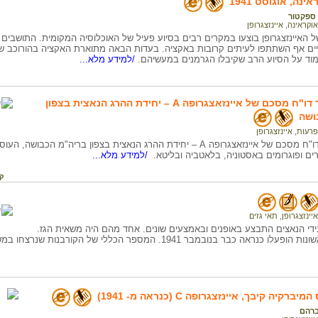
ינה, אוגוסט 1941
ספקטור
אוקראינה
,
איינזצגרופן
האיינזצגרופן בוצעו במקרים רבים בסיוע פעיל של האוכלוסיה המקומית. התושבים סי
ם אף השתתפו לעיתים קרובות באקציה. בעדות הבאה מתוארת האקציה בהורוכב שבוו
למוד על הסיוע הרב שקיבלו הגרמנים במעשיהם.
/למידע מלא...
קטעים מתוך דו"ח מסכם של איינזאצגרופה A – יחידת ההרג הנאצית בצפון
ושה
פרעות
,
איינזצגרופן
קטעים מתוך דו"ח מסכם של איינזאצגרופה A – יחידת ההרג הנאצית בצפון בריה"
ים ופוגרומים באסטוניה, בלאטביה ובליטא.
/למידע מלא...
קה
איינזצגרופן
,
תאי גזים
ידי הנאצים התבצע באופנים ובאמצעים שונים. אחד מהם היה משאית הגז.
כבר בנובמבר 1941. המספר הכללי של הקורבנות שנרצחו במשאיות הוא כ-700,000 נפש.
קיה קיבך, איינזצגרופה C (כנראה מ- 1941)
ברהם