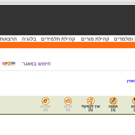
 ומלמדים
קהילת מורים
קהילת תלמידים
בלוגיה
הרצאות 
אזין
ט
תמונה
ערך לקסיקלי
וידיאו
אתרים
]
0
[
]
0
[
]
1
[
]
1
[
]