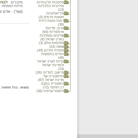
מהפכות תרבותיות,
מחברים:
דבורה
פוליטיות וכלכליות
מילות המפתח:
(13)
מֻאַדִ'ן - אד
אידיאולוגיות,
תנועות וזרמים (3)
דתות והגות דתית
(30)
ערים, מדינות
ואימפריות (64)
שליטים וממלכות
בארץ-ישראל (8)
מלחמות עולם (3)
שואה (52)
המזרח התיכון (44)
יהודים בתפוצות
(48)
עליות לארץ ישראל
ולמדינת ישראל
(14)
מיישוב למדינה (26)
ההיסטוריה של
מדינת ישראל (87)
היסטוריה במבט
רב-תחומי (72)
נמצאו:
בכל המאגר.
היסטוריוגרפיה (36)