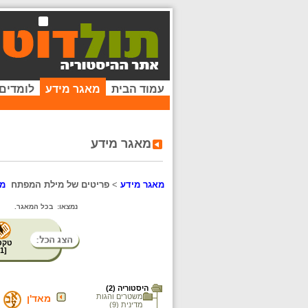
עמוד הבית
מאגר מידע
לומדים
מאגר מידע
מאגר מידע
>
פריטים של מילת המפתח
מו
נמצאו:
בכל המאגר.
טקס
1
[
היסטוריה (2)
משטרים והגות
מאד'ן
מדינית (9)