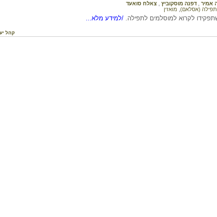
 אמיר
,
דפנה מוסקוביץ
,
צאלח סואעד
תפילה (אסלאם)
,
מואזין
ם שתפקידו לקרוא למוסלמים לתפילה.
/למידע מלא...
קהל יע