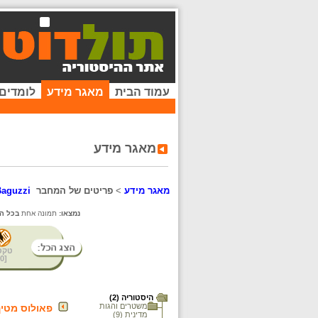
עמוד הבית
מאגר מידע
לומדים
מאגר מידע
מאגר מידע
>
פריטים של המחבר
Baguzzi
נמצאו:
תמונה אחת
בכל ה
טקס
0
[
היסטוריה (2)
משטרים והגות
פאולוס מטי
מדינית (9)