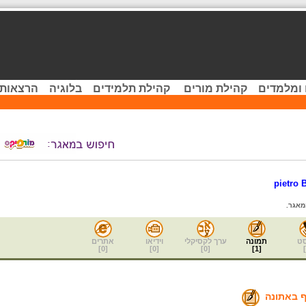
 ומלמדים
קהילת מורים
קהילת תלמידים
בלוגיה
הרצאות 
pietro 
מאגר.
ט
תמונה
ערך לקסיקלי
וידיאו
אתרים
]
0
[
]
0
[
]
0
[
]
1
[
]
ף באתונה