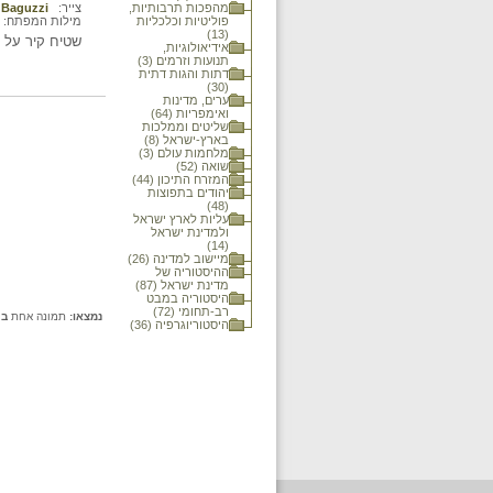
מהפכות תרבותיות,
צייר:
 Baguzzi
פוליטיות וכלכליות
מילות המפתח:
(13)
שטיח קיר על פי
אידיאולוגיות,
תנועות וזרמים (3)
דתות והגות דתית
(30)
ערים, מדינות
ואימפריות (64)
שליטים וממלכות
בארץ-ישראל (8)
מלחמות עולם (3)
שואה (52)
המזרח התיכון (44)
יהודים בתפוצות
(48)
עליות לארץ ישראל
ולמדינת ישראל
(14)
מיישוב למדינה (26)
ההיסטוריה של
מדינת ישראל (87)
היסטוריה במבט
רב-תחומי (72)
נמצאו:
תמונה אחת
בכ
היסטוריוגרפיה (36)