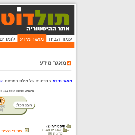
עמוד הבית
מאגר מידע
לומדים
מאגר מידע
מאגר מידע
>
פריטים של מילת המפתח
שו
נמצאו:
תמונה אחת
בכל ה
טקס
0
[
היסטוריה (2)
משטרים והגות
שרידי העיר 
מדינית (9)