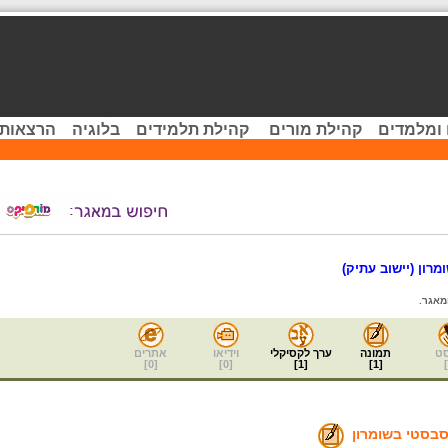
 ומלמדים
קהילת מורים
קהילת תלמידים
בלוגיה
הרצאות 
מרון (יישוב עתיק)
מאגר.
ט
תמונה
ערך לקסיקלי
וידיאו
אתרים
]
0
[
]
0
[
]
1
[
]
1
[
]
סבסטי בשומרון