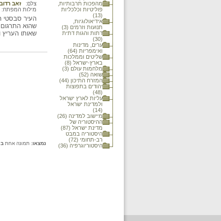
מהפכות תרבותיות,
צלם:
זאב רדובן
פוליטיות וכלכליות
מילות המפתח:
(13)
העיר סבסטי הו
אידיאולוגיות,
שהוא התרגום ה
תנועות וזרמים (3)
שאותו העריץ ו
דתות והגות דתית
(30)
ערים, מדינות
ואימפריות (64)
שליטים וממלכות
בארץ-ישראל (8)
מלחמות עולם (3)
שואה (52)
המזרח התיכון (44)
יהודים בתפוצות
(48)
עליות לארץ ישראל
ולמדינת ישראל
(14)
מיישוב למדינה (26)
ההיסטוריה של
מדינת ישראל (87)
היסטוריה במבט
רב-תחומי (72)
נמצאו:
תמונה אחת
בכ
היסטוריוגרפיה (36)