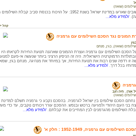
ל
שילומים (שואה)
האירועים החשובים שארעו במדינת ישראל בשנת 1952: על הויכוח בכנסת
).
/למידע מלא...
קהל יע
 המונים נגד הסכם השילומים עם גרמניה
ין
שילומים (שואה)
,
בגין, מנחם
ל הסכם השילומים עם גרמניה ועצרת ההמונים שארגנה תנועת החירות לקראתו היו ציו
בתולדות הדמוקרטיה הישראלית. היה זה הניסיון הרציני ביותר שנעשה אי-פעם למנוע
ה זו רדפה שנים רבות את תנועת החירות, אך במיוחד את מנהיגה, מנחם בגין, שמאז 
דותיו בכל דרך.
/למידע מלא...
רמניה
ל אורן
,
חיה רגב
שילומים (שואה)
מארס 1952 נחתם הסכם שילומים בין ישראל לגרמניה. בהסכם נקבע כי גרמניה תשלם למדינת
 בני העם היהודי ולפגיעה ברכוש ובנפש. ההסכם עורר ויכוחים נוקבים, עד כדי מעש
לת השילומים מהגרמנים לבין המחייבים את קבלתם.
/למידע מלא...
ק
ילומים עם גרמניה, 1952-1949 : חלק א'
יץ