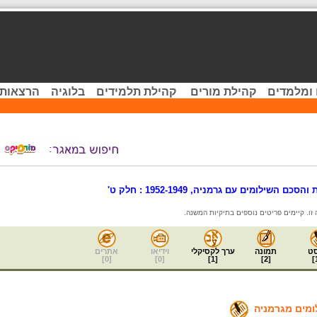
 ומלמדים
קהילת מורים
קהילת תלמידים
בלוגיה
הרצאות 
ם השילומים עם גרמניה, 1952-1949 : חלק ט'
ט
תמונה
ערך לקסיקלי
וידיאו
אתרים
]
0
[
]
0
[
]
1
[
]
2
[
]