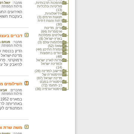
מהפכות תרבותיות,
מחבר:
יואל רפ
פוליטיות וכלכליות
מילות המפתח:
(13)
אידיאולוגיות,
בעקבות השואה
תנועות וזרמים (3)
דתות והגות דתית
(30)
ערים, מדינות
ואימפריות (64)
שליטים וממלכות
דברים בעצרת
בארץ-ישראל (8)
מחבר:
מנחם בג
מלחמות עולם (3)
מילות המפתח:
שואה (52)
המזרח התיכון (44)
הדיון בכנסת ע
יהודים בתפוצות
מדינת-ישראל ו
(48)
ודמוקרטי. פרש
עליות לארץ ישראל
ולמדינת ישראל
להיאבק על עמ
(14)
מיישוב למדינה (26)
ההיסטוריה של
מדינת ישראל (87)
היסטוריה במבט
השילומים מג
רב-תחומי (72)
היסטוריוגרפיה (36)
מחברים:
אביגי
מילות המפתח:
ב
באחריותה לרצח
המתנגדים לקב
משה שרת והסכם הש
מחבר:
יחיעם ו