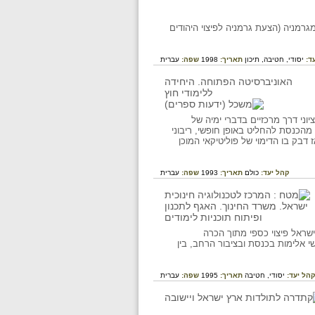
 סביב קבלת השילומים מגרמניה (הצעת גרמניה לפיצוי היהודים
ד:
יסודי,
חטיבה,
תיכון
תאריך:
1998
שפה:
עברית
ני דרך מרכזיים בדברי ימיה של
 מהכנסת להחליט באופן חופשי, ריבוני
דבק בו הדימוי של פוליטיקאי המוכן
קהל יעד:
כולם
תאריך:
1993
שפה:
עברית
 ישראל פיצוי כספי מתוך הכרה
י אלימות בכנסת ובציבור הרחב, בין
הל יעד:
יסודי,
חטיבה
תאריך:
1995
שפה:
עברית