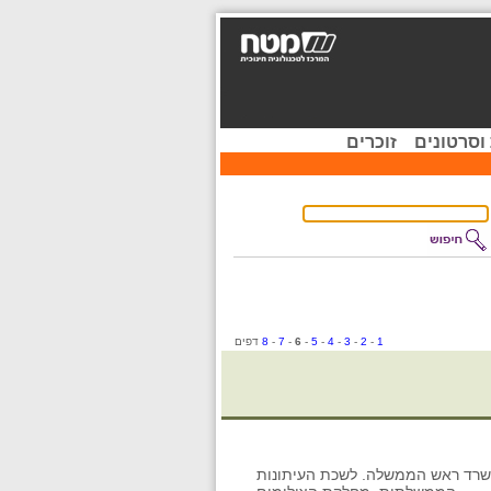
וסרטונים
זוכרים
1
-
2
-
3
-
4
-
5
-
6
-
7
-
8
דפים