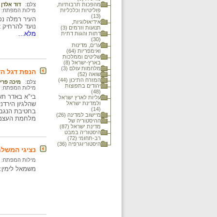
מהפכות תרבותיות,
צלם:
דוד אלדן
פוליטיות וכלכליות
מילות המפתח:
(13)
העיר רמלה נכ
אידיאולוגיות,
נועד להרחיק 
תנועות וזרמים (3)
מלא...
דתות והגות דתית
(30)
ערים, מדינות
ואימפריות (64)
שליטים וממלכות
בארץ-ישראל (8)
מלחמות עולם (3)
הנפת דגל הד
שואה (52)
המזרח התיכון (44)
צלם:
מיכה פרי
יהודים בתפוצות
מילות המפתח:
(48)
עליות לארץ ישראל
ולמדינת ישראל
שהלגיון הירדנ
(14)
בחטיבת הנגב.
מיישוב למדינה (26)
מלחמת העצמ
ההיסטוריה של
מדינת ישראל (87)
היסטוריה במבט
רב-תחומי (72)
היסטוריוגרפיה (36)
נציגי המשלחת ש
מילות המפתח:
משמאל לימין: יְה