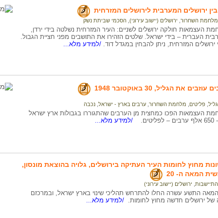
בין ירושלים המערבית לירושלים המזרחית
מלחמת השחרור
,
ירושלים (יישוב עירוני)
,
הסכמי שביתת נשק
ת העצמאות חולקה ירושלים לשניים: העיר המזרחית נשלטה בידי ירדן,
בית העברית – בידי ישראל. שלטים הזהירו את התושבים מפני חציית הגבול.
רושלים המזרחית, ניתן להבחין במגדל דוד.
/למידע מלא...
ים את הגליל, 30 באוקטובר 1948
גליל
,
פליטים
,
מלחמת השחרור
,
ערבים בארץ - ישראל
,
נכבה
ת העצמאות הפכו כמחצית מן הערבים שהתגוררו בגבולות ארץ ישראל
ים.
/למידע מלא...
נות מחוץ לחומות העיר העתיקה בירושלים, גלויה בהוצאת מונסון,
ית המאה ה- 20
התיישבות
,
ירושלים (יישוב עירוני)
אה התשע עשרה החלו להתרחש תהליכי שינוי בארץ ישראל, ובמרכזם
 של ירושלים חדשה מחוץ לחומות.
/למידע מלא...