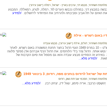
מלחמת השחרור
,
מבצע דני
,
ערבים בארץ - ישראל
,
רמלה (יישוב עירוני)
בשה במבצע דני; במהלכו נכבשו הערים לוד, רמלה, לטרון, רמאללה. המבצע
את האיום על תל-אביב וסביבתה ולהרחיב את הפרוזדור לירושלים.
/למידע
יו באום רשרש - אילת
מלחמת השחרור
,
דגלים
,
אילת (יישוב עירוני)
,
מבצע עובדה
בי"א באדר תש"ט – 10 במרס 1949 הונף הדגל בחצר תחנת המשטרה באוּם רַשְרַש, לאחר
י נטש אותה. הדגל צוּיַר בידי הלוחמים. את הדגל הניף אברהם אדן מפקד פלוגה
 באירוע זה הסתיים מבצע עובדה והוא גם מסמל את סיום הקרבות של
אות.
/למידע מלא...
ל ישראל לרודוס בוחנים מפה, רודוס, 3 בינואר 1949
מלחמת השחרור
,
הסכמי שביתת נשק
,
רודוס
וֹשָפָט הַרְכָּבִּי, אריה סימון, יִגָאֵל ידין, יצחק רבין.
/למידע מלא...