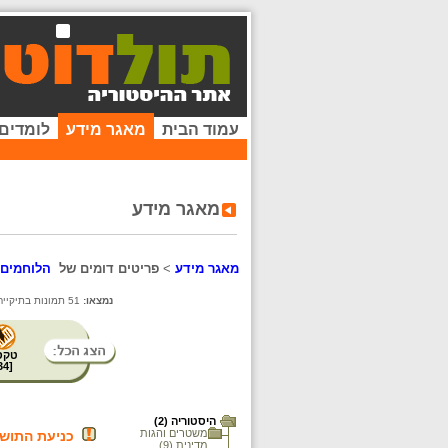
עמוד הבית
מאגר מידע
לומדים
מאגר מידע
מאגר מידע
>
פריטים דומים של
הלוחמים 
נמצאו:
51 תמונות בתיקייה זו. קיימים פריטים נוספים בתיקיות המשנה.
טקס
34
[
היסטוריה (2)
משטרים והגות
כניעת התושבים ה
מדינית (9)