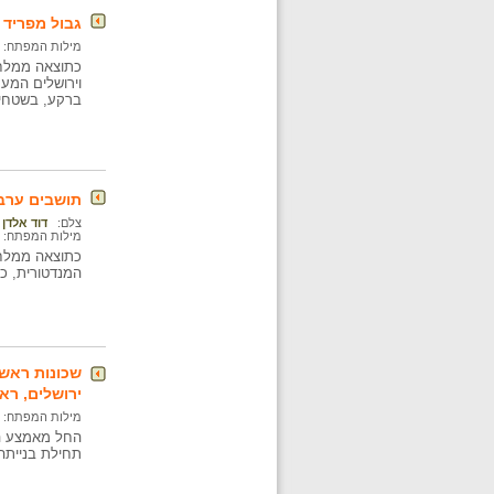
גבול מפריד 
מילות המפתח:
כתוצאה ממלחמ
וירושלים המער
ברקע, בשטחי י
תושבים ערבים עוזב
צלם:
דוד אלדן
מילות המפתח:
כתוצאה ממלחמ
המנדטורית, כ- 650 אלף ערבים – לפליט
שכונות ראשו
ירושלים, ראש
מילות המפתח:
החל מאמצע המ
תחילת בנייתה