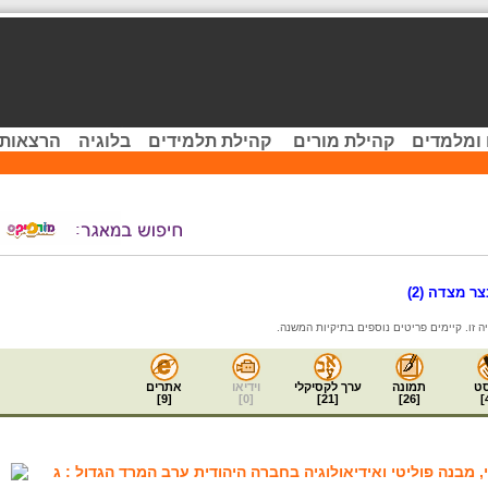
 ומלמדים
קהילת מורים
קהילת תלמידים
בלוגיה
הרצאות 
 מצדה (2)
ט
תמונה
ערך לקסיקלי
וידיאו
אתרים
]
9
[
]
0
[
]
21
[
]
26
[
]
, מבנה פוליטי ואידיאולוגיה בחברה היהודית ערב המרד הגדול : ג