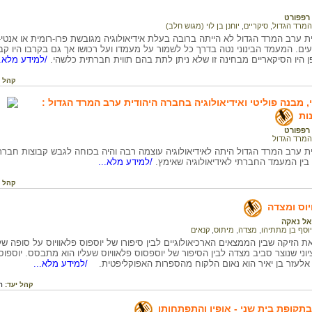
 רפפורט
המרד הגדול
,
סיקריים
,
יוחנן בן לוי (מגוש חלב)
ת ערב המרד הגדול לא הייתה ברובה בעלת אידיאולוגיה מגובשת פרו-רומית או אנטי
ם. המעמד הבינוני נטה בדרך כל לשמור על מעמדו ועל רכושו אך גם בקרבו היו קבוצ
פן היו הסיקאריים מבחינה זו שלא ניתן לתת בהם תווית חברתית כלשהי.
/למידע מלא..
קהל י
, מבנה פוליטי ואידיאולוגיה בחברה היהודית ערב המרד הגדול :
ות
 רפפורט
המרד הגדול
ת ערב המרד הגדול היתה לאידיאולוגיה עוצמה רבה והיה בכוחה לגבש קבוצות חברת
ין המעמד החברתי לאידיאולוגיה שאימץ.
/למידע מלא...
קהל י
יוס ומצדה
דאל נאקה
יוסף בן מתתיהו
,
מצדה
,
מיתוס
,
קנאים
 הזיקה שבין הממצאים הארכיאולוגיים לבין סיפורו של יוספוס פלאוויוס על סופה 
יוני שנוצר סביב מצדה לבין הסיפור של יוספסוס פלאוויוס שעליו הוא מתבסס. יוספ
אלעזר בן יאיר הוא נאום הלקוח מהספרות האפוקליפטית.
/למידע מלא...
קהל יעד:
ת
תקופת בית שני - אופיו והתפתחותו