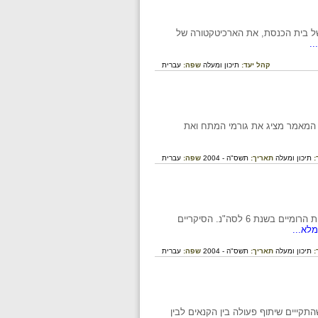
של בית הכנסת, את הארכיטקטורה של
.
קהל יעד:
תיכון ומעלה
שפה:
עברית
 המאמר מציג את גורמי המתח ואת
:
תיכון ומעלה
תאריך:
תשס"ה - 2004
שפה:
עברית
על צמיחתה של קבוצת הסיקריים על פי יוסף בן מתתיהו על רקע מיפקד האוכלוסין שערכו השלטונות הרומיים בשנת 6 לסה"נ. הסיקריים
לא...
:
תיכון ומעלה
תאריך:
תשס"ה - 2004
שפה:
עברית
התקייים שיתוף פעולה בין הקנאים לבין