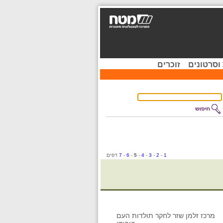
וסרטונים
זוכרים
1
-
2
-
3
-
4
-
5
-
6
-
7
דפים