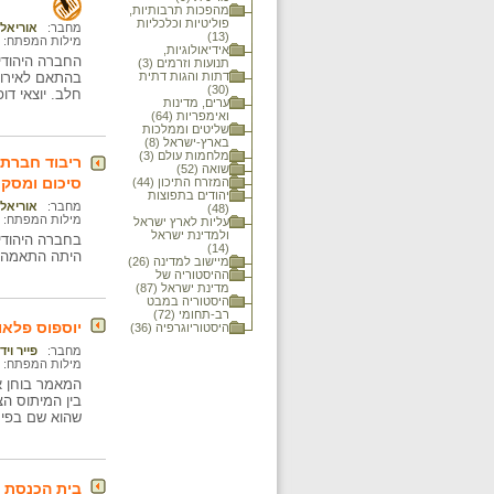
מהפכות תרבותיות,
פוליטיות וכלכליות
מחבר:
אוריאל
(13)
מילות המפתח:
אידיאולוגיות,
החברה היהודי
תנועות וזרמים (3)
דתות והגות דתית
בהתאם לאירועי
(30)
חלב. יוצאי דו
ערים, מדינות
ואימפריות (64)
שליטים וממלכות
בארץ-ישראל (8)
מלחמות עולם (3)
ריבוד חברתי
שואה (52)
סיכום ומסקנ
המזרח התיכון (44)
יהודים בתפוצות
מחבר:
אוריאל
(48)
מילות המפתח:
עליות לארץ ישראל
ולמדינת ישראל
בחברה היהודי
(14)
היתה התאמה ב
מיישוב למדינה (26)
ההיסטוריה של
מדינת ישראל (87)
היסטוריה במבט
רב-תחומי (72)
יוספוס פלאו
היסטוריוגרפיה (36)
מחבר:
פייר וי
מילות המפתח:
המאמר בוחן את
בין המיתוס הצ
שהוא שם בפי 
בית הכנסת ב