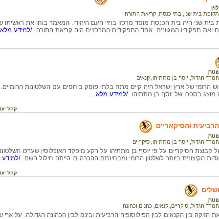
וין
תקופת בית שני
,
בתי כנסת
,
קריאת התורה
 בית שני היה בית הכנסת מוסד מרכזי בחיי העם היהודי. המאמר בוחן את ראשיתו 
 ואת תפקידיו המגוונים. אחד התפקידים המרכזיים היה קריאת התורה.
/למידע מלא..
טרן
המרד הגדול
,
יוסף בן מתתיהו
,
קנאים
ש הרומי של ארץ ישראל היה קיים מתח בלתי פוסק ביחסים עם השלטונות הרומיים.
 מוצג בספרו של יוסף בן מתתיהו.
/למידע מלא...
קהל יעד
הרביעית והסיקאריים
טרן
המרד הגדול
,
יוסף בן מתתיהו
,
סיקריים
דות הקיצונית ביותר לשלטון הרומי ומבחינתם ההכרה בו הייתה חילול השם.
/למידע מ
קהל יעד
שלים
טרן
המרד הגדול
,
סיקריים
,
קנאים
,
כהנים וכהונה
 הזיקה בין הקנאים לבין הפילוסופיה הרביעית ובינם לבין הכהונה הגדולה. על אף ש