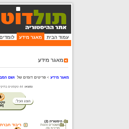
עמוד הבית
מאגר מידע
לומדים
מאגר מידע
מאגר מידע
>
פריטים דומים של
ושם המבצר
נמצאו:
44 טקסטים בתיקייה זו. קיימים פריטים נוספים בתיקיות המשנה.
טקס
44
[
היסטוריה (2)
ריבוד חברתי
משטרים והגות
מדינית (9)