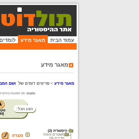
עמוד הבית
מאגר מידע
לומדים
מאגר מידע
מאגר מידע
>
פריטים דומים של
ושם המבצר
נמצאו:
26 תמונות בתיקייה זו. קיימים פריטים נוספים בתיקיות המשנה.
טקס
44
[
היסטוריה (2)
משטרים והגות
מצדה
מדינית (9)