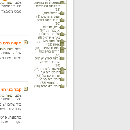
מהפכות תרבותיות,
צלם:
משה מילנ
פוליטיות וכלכליות
מילות המפתח:
(13)
מבט ממבצר מ
אידיאולוגיות,
תנועות וזרמים (3)
דתות והגות דתית
(30)
ערים, מדינות
ואימפריות (64)
שליטים וממלכות
בארץ-ישראל (8)
מלחמות עולם (3)
מקווה מים 
שואה (52)
המזרח התיכון (44)
צלם:
דורון הורו
יהודים בתפוצות
מילות המפתח:
(48)
מקווה מים מע
עליות לארץ ישראל
ולמדינת ישראל
(14)
מיישוב למדינה (26)
ההיסטוריה של
מדינת ישראל (87)
היסטוריה במבט
רב-תחומי (72)
היסטוריוגרפיה (36)
קבר בני חזיר
צלם:
משה מילנ
מילות המפתח:
בירושלים יש 
עצמאית במשך כ-70 
בתמונה: פרט 
הקבר – עמודים 