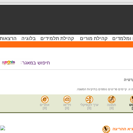
 ומלמדים
קהילת מורים
קהילת תלמידים
בלוגיה
הרצאות 
רטיה
זו. קיימים פריטים נוספים בתיקיות המשנה.
ט
תמונה
ערך לקסיקלי
וידיאו
אתרים
]
0
[
]
0
[
]
0
[
]
0
[
]
יא ההריגה