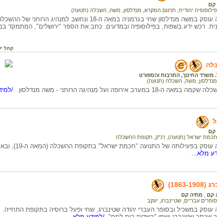
קם
פילוסופיה יהודית
,
תרגום המקרא
,
מנדלסון, משה
,
השכלה (תנועה)
המידע בדף זה עוסק במשה מנדלסון שחי בגרמניה במאה ה-18 ונח
ת. רכש ידע בשפות, בפילוסופיה ובמדעים. כתב את הספר "ירושלים", המתמקד במפ
קהל יע
לה
 משרד החינוך, התרבות והספורט
מנדלסון, משה
,
השכלה (תנועה)
1 במערב אירופה ועל מנהיגה הרוחני - משה מנדלסון.
/למיד
ל
קם
חכמת ישראל (תנועה)
,
רנ"ק
,
תקופת ההשכלה
המידע בדף זה עוסק 
ע מלא...
1863-)
 קם
,
מתיה קם
סופרים עבריים
,
שטיינברג, יעקב
 עוסק במשכיל ובסופר העברי יהודה שטינברג, שחי ופעל ברוסיה בתקופת התחייה.
ר שכתב שטינברג ושמו "בשדות בית לחם".
/למידע מלא...