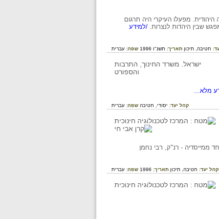
שב למנהיג הרוחני של ההשכלה היהודית. מפעלו העיקרי היה תרגום
גש שבין היהדות לנצרות.
/למידע
ד:
חטיבה,
תיכון
תאריך:
תשנ"ו 1996
שפה:
עברית
ע מלא...
קהל יעד:
יסודי,
חטיבה
שפה:
עברית
בפעילותה של התנועה "חכמת ישראל" בתקופת ההשכלה (המאה ה-19), ובאחד ממייסדיה - רנ"ק, רבי נחמן
קהל יעד:
חטיבה,
תיכון
תאריך:
1996
שפה:
עברית