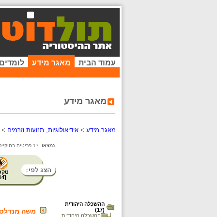
עמוד הבית
מאגר מידע
לומדים
מאגר מידע
מאגר מידע
>
אידיאולוגיות, תנועות וזרמים
>
נמצאו:
17 פריטים בתיקייה זו. קיימים פריטים נוספים בתיקיות המשנה.
טקס
14
[
ההשכלה היהודית
(17)
משה מנדלסון (9-1786
ההשכלה היהודית