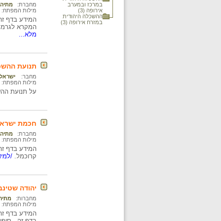
במרכז ובמערב
מחברת:
מתיה 
אירופה (3)
מילות המפתח:
ההשכלה היהודית
במזרח אירופה (3)
המקרא לגרמני
מלא...
תנועת ההשכ
מחבר:
ישראל.
מילות המפתח:
על תנועת ההשכלה שקמה במאה ה-8
חכמת ישרא
מחברת:
מתיה 
מילות המפתח:
קרוכמל.
/למיד
יהודה שטינברג (1908
מחברות:
מתיה
מילות המפתח:
המידע בדף זה
בדף זה - סיפו