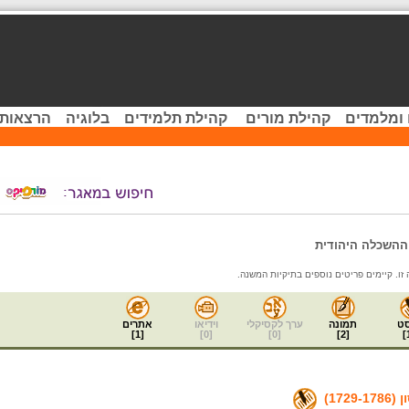
 ומלמדים
קהילת מורים
קהילת תלמידים
בלוגיה
הרצאות 
ההשכלה היהודית
ט
תמונה
ערך לקסיקלי
וידיאו
אתרים
]
1
[
]
0
[
]
0
[
]
2
[
]
172)