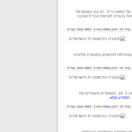
ים של המאה הי"ט. רק עם הקמתן של
שדגל בהגירה לארצות הברית ואהבה
קהל יעד:
תיכון ומעלה
תאריך:
1961
שפה:
עברית
גודות סטודנטים מתחילות להתארגן במסגרת פוליטית
קהל יעד:
תיכון ומעלה
תאריך:
1961
שפה:
עברית
מאמריו של בירנבוים בנושא הציונות פורסמו על רקע תכניות ההתיישבות של הברון הירש בסוף המאה ה- 19. המאמרים מעמידים את
/למידע מלא...
קהל יעד:
תיכון ומעלה
תאריך:
1961
שפה:
עברית
יון הצעירים באוסטריה ובגרמניה,