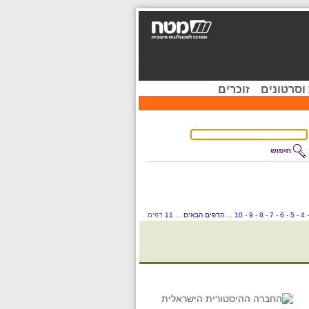
וסרטונים
זוכרים
-
4
-
5
-
6
-
7
-
8
-
9
-
10
...
הדפים הבאים
...
11
דפים