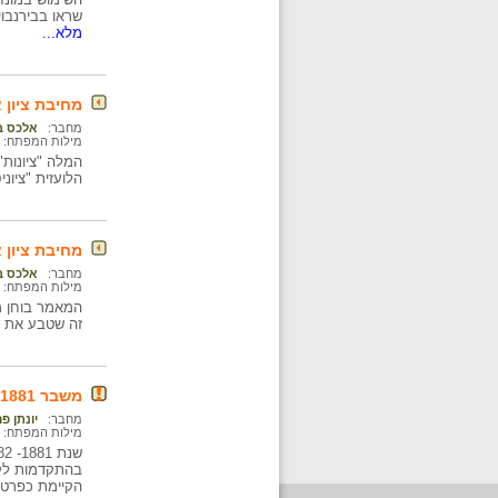
שראו בבירנבו
מלא...
מחיבת ציון א
מחבר:
אלכס בי
מילות המפתח:
הלועזית "ציונ
מחיבת ציון א
מחבר:
אלכס בי
מילות המפתח:
המאמר בוחן מת
זה שטבע את ה
משבר 1882-1881 כנקודת תפנית בתולדות היהודים בעת החדשה
מחבר:
יונתן פ
מילות המפתח:
בהתקדמות לקרא
הקיימת כפרטי