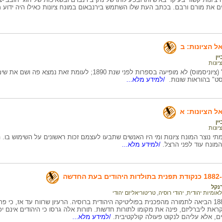
ים את מורם ורבם. בכתב העת שלו השתמש בירנבאום במונח ציונות כאילו היה ידו
ל הציונות: ב
ין
ציונות
המלה "ציונות" (ציוניסמוס) לא מופיעה בספרות לפני שנת 1890; 
יסט" בהוראות שונות.
/למידע מלא...
ל הציונות: א
ין
ציונות
י נוצר המונח ציונות ומי היו האנשים שתבעו לעצמם זכות ראשונים על השימוש בו. 
מונח עוד לפני הרצל.
/למידע מלא...
רנקל
לאומיות יהודית
,
יהודי רוסיה
,
טריטוריאליזם יהודי
שנת 1881- 1882 הביאה לתמורה מהפכנית בפוליטיקה היהודית ברוסיה. הרעיון שרווח עד אז, כי
ת ליברליזם, פינה את מקומו לתורות חדשות. תורות אלה גרסו כי היהודים אינם י
ם, אלא עליהם לנקוט פעולה קולקטיבית.
/למידע מלא...