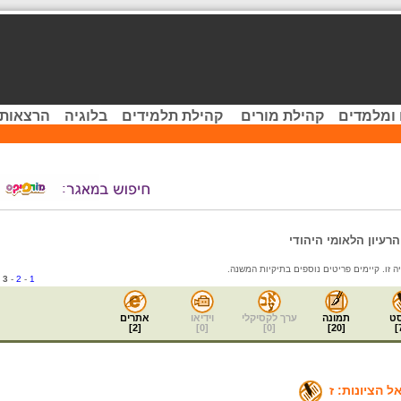
 ומלמדים
קהילת מורים
קהילת תלמידים
בלוגיה
הרצאות 
הרעיון הלאומי היהודי
3
-
2
-
1
ט
תמונה
ערך לקסיקלי
וידיאו
אתרים
]
2
[
]
0
[
]
0
[
]
20
[
]
ל הציונות: ז