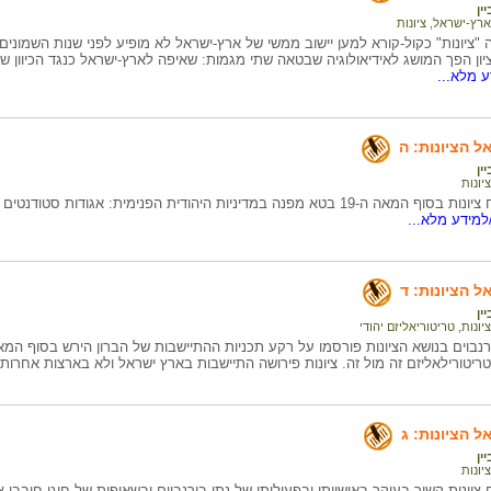
ין
ארץ-ישראל
,
ציונות
"ציונות" כקול-קורא למען יישוב ממשי של ארץ-ישראל לא מופיע לפני שנות השמונ
יון הפך המושג לאידיאולוגיה שבטאה שתי מגמות: שאיפה לארץ-ישראל כנגד הכיוון 
 מלא...
ל הציונות: ה
ין
ציונות
השימוש במונח ציונות בסוף המאה ה-19 בטא מפנה במדיניות היהודית הפנימית: א
למידע מלא...
ל הציונות: ד
ין
ציונות
,
טריטוריאליזם יהודי
טריטורילאליזם זה מול זה. ציונות פירושה התיישבות בארץ ישראל ולא בארצות אחרות.
ל הציונות: ג
ין
ציונות
ציונות קשור בעיקר באישיותו ובפעילותו של נתן בירנבוים ובשאיפות של חוגי חובבי-צ