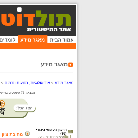
עמוד הבית
מאגר מידע
לומדים
מאגר מידע
מאגר מידע
>
אידיאולוגיות, תנועות וזרמים
>
נמצאו:
73 טקסטים בתיקייה זו. קיימים פריטים נוספים בתיקיות המשנה.
טקס
73
[
הרעיון הלאומי היהודי
(95)
מחיבת ציון א
זרמים ציוניים (26)