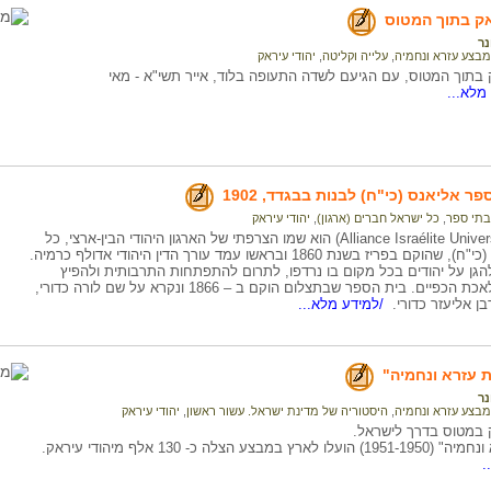
אק בתוך המטוס
נר
מבצע עזרא ונחמיה
,
עלייה וקליטה
,
יהודי עיראק
 בתוך המטוס, עם הגיעם לשדה התעופה בלוד, אייר תשי"א - מאי
מלא...
ר אליאנס (כי"ח) לבנות בבגדד, 1902
בתי ספר
,
כל ישראל חברים (ארגון)
,
יהודי עיראק
אָליאַנס (Alliance Israélite Universelle) הוא שמו הצרפתי של הארגון היהודי הבין-ארצי, כל
ישראל חברים (כי"ח), שהוקם בפריז בשנת 1860 ובראשו עמד עורך הדין היהודי אדולף כרמיה.
הגן על יהודים בכל מקום בו נרדפו, לתרום להתפתחות התרבותית ולהפיץ
ביניהם את מלאכת הכפיים. בית הספר שבתצלום הוקם ב – 1866 ונקרא על שם לורה כדורי,
בן אליעזר כדורי.
/למידע מלא...
 עזרא ונחמיה"
נר
מבצע עזרא ונחמיה
,
היסטוריה של מדינת ישראל. עשור ראשון
,
יהודי עיראק
 במטוס בדרך לישראל.
בצע הצלה כ- 130 אלף מיהודי עיראק.
.