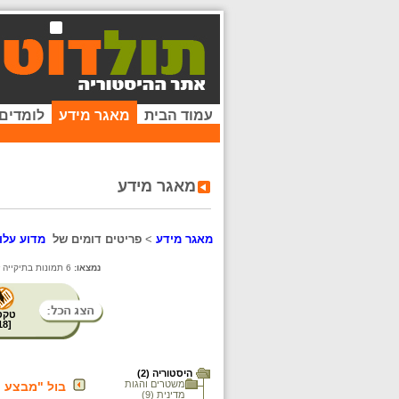
עמוד הבית
מאגר מידע
לומדים
מאגר מידע
מאגר מידע
>
פריטים דומים של
מדוע עלו
נמצאו:
6 תמונות בתיקייה זו. קיימים פריטים נוספים בתיקיות המשנה.
טקס
18
[
היסטוריה (2)
משטרים והגות
בול "מבצע ע
מדינית (9)