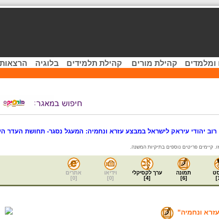
 ומלמדים
קהילת מורים
קהילת תלמידים
בלוגיה
הרצאות 
 רוב יהודי עיראק לישראל במבצע עזרא ונחמיה: המעגל נסגר- תחושת העדר הע
ט
תמונה
ערך לקסיקלי
וידיאו
אתרים
]
0
[
]
0
[
]
4
[
]
6
[
]
זרא ונחמיה"