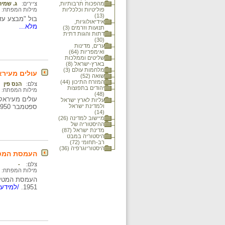
מהפכות תרבותיות,
ציירים:
ג. שמיר
פוליטיות וכלכליות
מילות המפתח:
(13)
בול "מבצע עזרא ונחמיה" שה
אידיאולוגיות,
מלא...
תנועות וזרמים (3)
דתות והגות דתית
(30)
ערים, מדינות
ואימפריות (64)
שליטים וממלכות
בארץ-ישראל (8)
מלחמות עולם (3)
עולים מעירא
שואה (52)
המזרח התיכון (44)
צלם:
הנס פין
יהודים בתפוצות
מילות המפתח:
(48)
עולים מעיראק
עליות לארץ ישראל
ולמדינת ישראל
ספטמבר 1950.
(14)
מיישוב למדינה (26)
ההיסטוריה של
מדינת ישראל (87)
היסטוריה במבט
רב-תחומי (72)
היסטוריוגרפיה (36)
העמסת המטע
צלם:
-
מילות המפתח:
העמסת המטעני
1951.
/למידע 