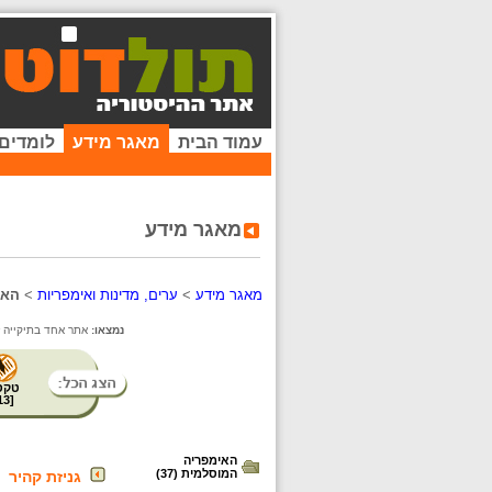
עמוד הבית
מאגר מידע
לומדים
מאגר מידע
מאגר מידע
>
ערים, מדינות ואימפריות
>
האי
נמצאו:
אתר אחד בתיקייה זו
טקס
13
[
האימפריה
המוסלמית (37)
גניזת קהיר