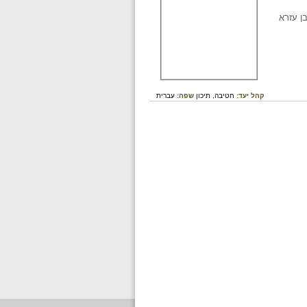
ו בשנת 1896 בבית הכנסת בן עזרא
קהל יעד:
חטיבה,
תיכון
שפה:
עברית