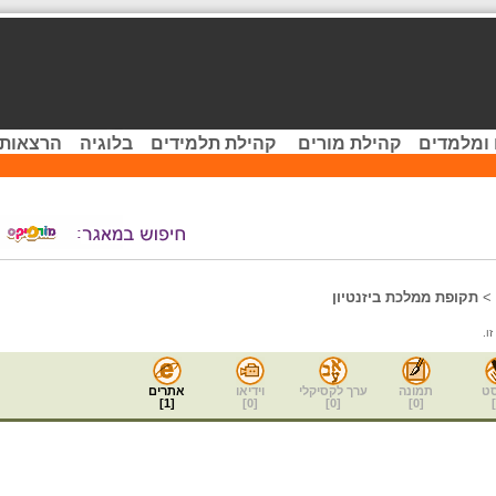
 ומלמדים
קהילת מורים
קהילת תלמידים
בלוגיה
הרצאות 
>
תקופת ממלכת ביזנטיון
ו.
ט
תמונה
ערך לקסיקלי
וידיאו
אתרים
]
1
[
]
0
[
]
0
[
]
0
[
]