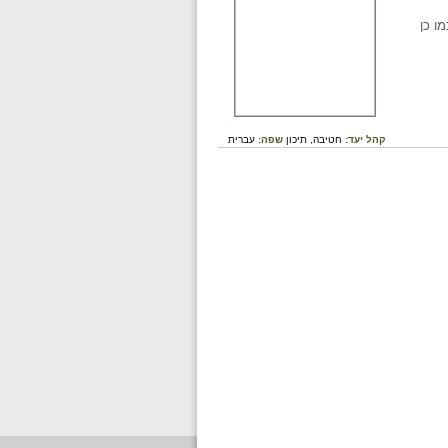
ו כן
קהל יעד:
חטיבה,
תיכון
שפה:
עברית