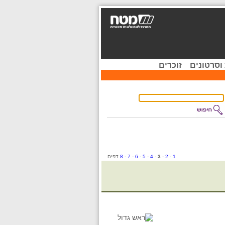
וסרטונים
זוכרים
1
-
2
-
3
-
4
-
5
-
6
-
7
-
8
דפים