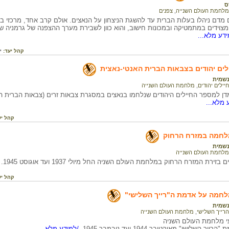
ס
מלחמת העולם השנייה
,
צפנים
מדם ניהלו בעלות הברית עד להשגת הניצחון על הנאצים. אולם קרב אחד, מרכזי בח
 מצוידים במתמטיקה ובמכונות חישוב, והוא כוון לשבירת מערך ההצפנה של גרמניה
דע מלא...
קהל יעד:
י
יילים יהודים בצבאות הברית האנטי-נאצית
שמית
חיילים יהודים
,
מלחמת העולם השנייה
דן למספר החיילים היהודים שנלחמו בנאצים במסגרת צבאות זרים (צבאות הברית 
 מלא...
קהל יע
מלחמה במזרח הרחוק
שמית
מלחמת העולם השנייה
בזירת המזרח הרחוק במלחמת העולם השניה החל מיולי 1937 ועד אוגוסט 1945.
/
קהל יע
מלחמה על אדמת ה"רייך השלישי"
שמית
הרייך השלישי
,
מלחמת העולם השנייה
עי מלחמת העולם השניה
ך השלישי" מאוקטובר 1944 ועד נובמבר 1945.
/למידע מלא...