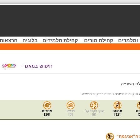
 ומלמדים
קהילת מורים
קהילת תלמידים
בלוגיה
הרצאות 
ם השנייה
ט
תמונה
ערך לקסיקלי
וידיאו
אתרים
]
16
[
]
0
[
]
0
[
]
12
[
]
ה"אניגמה"