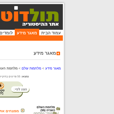
עמוד הבית
מאגר מידע
לומדים
מאגר מידע
מאגר מידע
>
מלחמות עולם
>
מלחמת העול
נמצאו:
55 פריטים בתיקייה זו. קיימים פריטים נוספים בתיקיות המשנה.
טקס
27
[
מלחמת העולם
השנייה (55)
מפצחים את 
מהלכי המלחמה