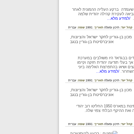
א שעמדה ברקע העלייה ההמונית לאחר
הביאה לעקירת קהילה יהודית שלמה
.
/למידע מלא...
קהל יעד:
תיכון ומעלה
תאריך:
1991
שפה:
עברית
ודים בבגדאד היו משולבים במערכת
 בעלי תודעה יהודית חזקה וקיימו
ה- 30 על רקע עליית הפאשיזם והנאצים ושיאו בהתפרצות האלימה ביוני
/למידע מלא...
קהל יעד:
תיכון ומעלה
תאריך:
1991
שפה:
עברית
עלייתם ההמונית של יהודי עיראק לישראל היתה מבצע מיוחד במינו. בעקבות חקיקת חוק ויתור הנתינות במארס 1950 החליטו רוב יהודי
קהל יעד:
תיכון ומעלה
תאריך:
1991
שפה:
עברית