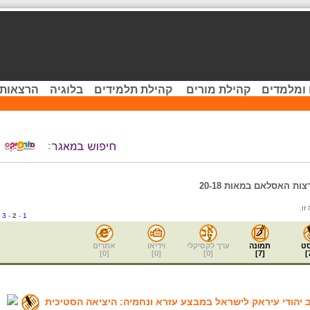
 ומלמדים
קהילת מורים
קהילת תלמידים
בלוגיה
הרצאות 
ות האסלאם במאות 20-18
-
3
-
2
-
1
ט
תמונה
ערך לקסיקלי
וידיאו
אתרים
]
0
[
]
0
[
]
0
[
]
7
[
]
ב יהודי עיראק לישראל במבצע עזרא ונחמיה: היציאה הסטיכית