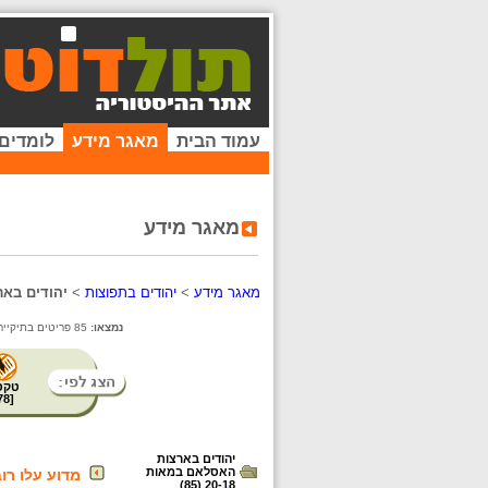
עמוד הבית
מאגר מידע
לומדים
מאגר מידע
מאגר מידע
>
יהודים בתפוצות
>
יהודים בארצ
נמצאו:
85 פריטים בתיקייה זו.
טקס
78
[
יהודים בארצות
האסלאם במאות
מדוע עלו רו
20-18 (85)