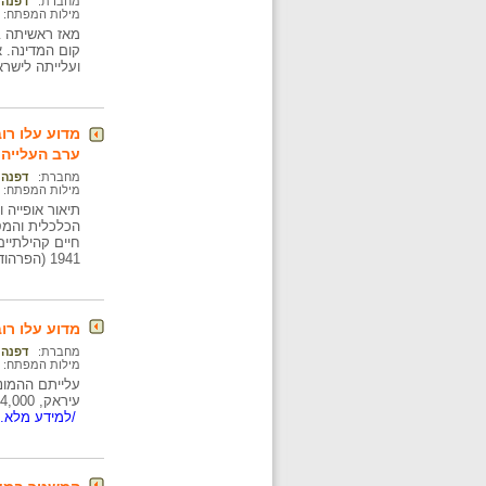
מחברת:
דפנה 
מילות המפתח:
מאז ראשיתה ב
קום המדינה. א
ועלייתה לישר
מדוע עלו רו
ערב העלייה 
מחברת:
דפנה 
מילות המפתח:
תיאור אופייה 
הכלכלית והמס
1941 (הפרהוד). במאמר תיאור ההחמרה הניכרת במצבם בעקבות הקמת מדינת ישראל ומלחמת השחרור.
מדוע עלו רו
מחברת:
דפנה 
מילות המפתח:
עיראק, 124,000 איש, לוותר על נתינותם ולעלות לישראל. המאמר מדגיש את ייחודיותה של התופעה ואת ההיקף הבלתי צפוי שלה.
/למידע מלא..