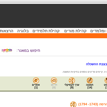
 ומלמדים
קהילת מורים
קהילת תלמידים
בלוגיה
הרצאות 
 בצבת ההשכלה
ט
תמונה
ערך לקסיקלי
וידיאו
אתרים
]
1
[
]
0
[
]
8
[
]
14
[
]
174- 1794)