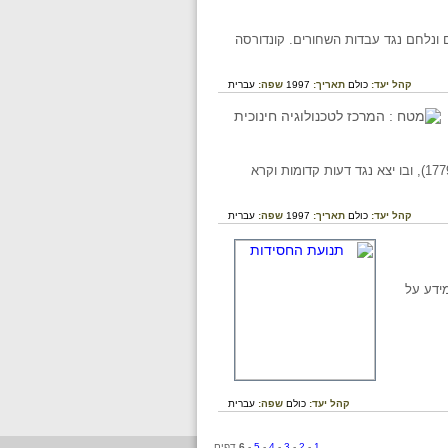
ם ונלחם נגד עבדות השחורים. קונדורסה
קהל יעד:
כולם
תאריך:
1997
שפה:
עברית
סופר ופילוסוף גרמני נוצרי, ידידו של משה מנדלסון. התפרסם בעיקר במחזה שכתב "נתן החכם" (1779), ובו יצא נגד דעות קדומות וקרא
קהל יעד:
כולם
תאריך:
1997
שפה:
עברית
ידע על
קהל יעד:
כולם
שפה:
עברית
1
-
2
-
3
-
4
-
5
-
6
דפים