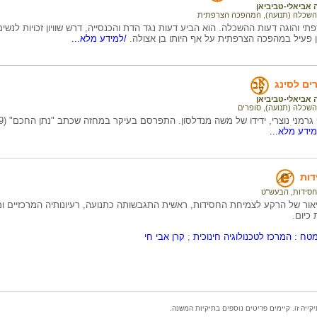
 אביאלי-טביביאן
השכלה (תנועה)
,
המהפכה הצרפתית
י והוגה דעות ההשכלה. הוא הביע דעות נגד הדת והכנסייה, דרש שוויון זכויות לנשי
פעיל במהפכה הצרפתית על אף היותו בן אצולה.
/למידע מלא...
ים לסינג
 אביאלי-טביביאן
השכלה (תנועה)
,
סופרים
ידע מלא...
דות
חסידות
,
הבעש"ט
אור של הרקע לצמיחת החסידות, ראשית התגבשותה כתנועה, רעיונותיה המרכזיים ומ
 כיום.
טח : המרכז לטכנולוגיה חינוכית
;
קרן אבי חי