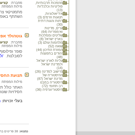
מהפכות תרבותיות,
מחברת:
קציעה
פוליטיות וכלכליות
מילות המפתח:
(13)
מתמטיקאי צרפת
אידיאולוגיות,
השתתף באופן 
תנועות וזרמים (3)
דתות והגות דתית
(30)
ערים, מדינות
ואימפריות (64)
שליטים וממלכות
גוטהולד אפר
בארץ-ישראל (8)
מחברת:
קציעה
מלחמות עולם (3)
מילות המפתח:
שואה (52)
המזרח התיכון (44)
יהודים בתפוצות
לסובלנות.
/למ
(48)
עליות לארץ ישראל
ולמדינת ישראל
(14)
מיישוב למדינה (26)
תנועת החסי
ההיסטוריה של
מדינת ישראל (87)
מילות המפתח:
היסטוריה במבט
רב-תחומי (72)
האתר כולל תי
היסטוריוגרפיה (36)
חסידויות שונות
בעלי זכויות:
מ
נמצאו:
38 פריטים בתיקייה זו. קיימים פריטים נוספים בתיקיות המשנה.