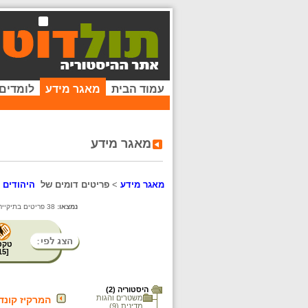
עמוד הבית
מאגר מידע
לומדים
מאגר מידע
מאגר מידע
>
פריטים דומים של
היהודים
נמצאו:
38 פריטים בתיקייה זו. קיימים פריטים נוספים בתיקיות המשנה.
טקס
15
[
היסטוריה (2)
משטרים והגות
המרקיז קונדורסה (3
מדינית (9)