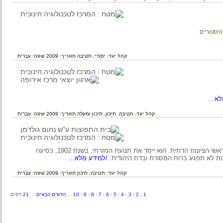
ריים
קהל יעד:
יסודי,
חטיבה
תאריך:
2009
שפה:
עברית
.
קהל יעד:
חטיבה,
תיכון,
תיכון ומעלה
תאריך:
2009
שפה:
עברית
על חיו ופועלו של הרב יצחק יעקב ריינס, מגדולי רבני ליטא ומראשי הציונות הדתית. הוא ייסד את תנועת המזרחי, בשנת 1902, כסִיעָה
א תפגע ברוח המסורת ובדת היהודית.
/למידע מלא...
קהל יעד:
חטיבה,
תיכון
תאריך:
2009
שפה:
עברית
1
-
2
-
3
-
4
-
5
-
6
-
7
-
8
-
9
-
10
...
הדפים הבאים
...
21
דפים