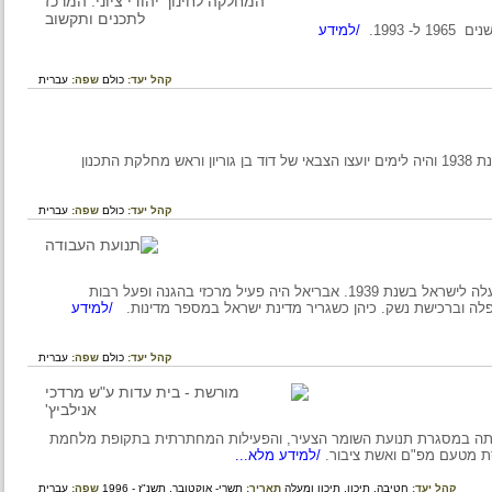
/למידע
קהל יעד:
כולם
שפה:
עברית
שלום עשת שירת כקצין בצבא האוסטרי ועלה לארץ ישראל בשנת 1938 והיה לימים יועצו הצבאי של דוד בן גוריון וראש מחלקת התכנון
קהל יעד:
כולם
שפה:
עברית
תיאור פועלו של אהוד אבריאל שנולד באוסטריה בשנת 1917 ועלה לישראל בשנת 1939. אבריאל היה פעיל מרכזי בהגנה ופעל רבות
ברכישת נשק. כיהן כשגריר מדינת ישראל במספר מדינות.
/למידע
קהל יעד:
כולם
שפה:
עברית
תה במסגרת תנועת השומר הצעיר, והפעילות המחתרתית בתקופת מלחמת
טעם מפ"ם ואשת ציבור.
/למידע מלא...
קהל יעד:
חטיבה,
תיכון,
תיכון ומעלה
תאריך:
תשרי- אוקטובר, תשנ"ז - 1996
שפה:
עברית