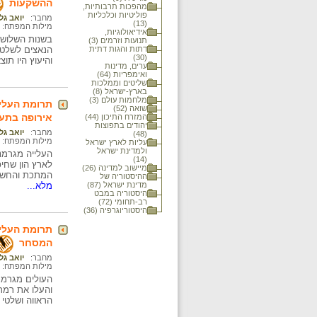
ההשקעות
מהפכות תרבותיות,
פוליטיות וכלכליות
מחבר:
יואב גל
(13)
מילות המפתח:
אידיאולוגיות,
בשנות השלושי
תנועות וזרמים (3)
דתות והגות דתית
הנאצים לשלטון
(30)
והיעוץ היו תו
ערים, מדינות
ואימפריות (64)
שליטים וממלכות
בארץ-ישראל (8)
מלחמות עולם (3)
תרומת העליי
שואה (52)
אירופה בתע
המזרח התיכון (44)
יהודים בתפוצות
מחבר:
יואב גל
(48)
מילות המפתח:
עליות לארץ ישראל
ולמדינת ישראל
העלייה מגרמנ
(14)
לארץ הון שחי
מיישוב למדינה (26)
המתכת והחשמ
ההיסטוריה של
מדינת ישראל (87)
מלא...
היסטוריה במבט
רב-תחומי (72)
היסטוריוגרפיה (36)
תרומת העלי
המסחר
מחבר:
יואב גל
מילות המפתח:
העולים מגרמנ
והעלו את רמת
הראווה ושלטי