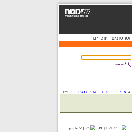
וסרטונים
זוכרים
4
-
5
-
6
-
7
-
8
-
9
-
10
...
הדפים הבאים
...
27
דפים