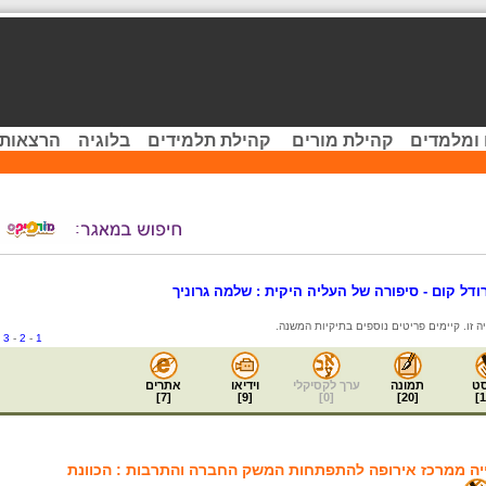
 ומלמדים
קהילת מורים
קהילת תלמידים
בלוגיה
הרצאות 
ודל קום - סיפורה של העליה היקית : שלמה גרוניך
-
3
-
2
-
1
ט
תמונה
ערך לקסיקלי
וידיאו
אתרים
]
7
[
]
9
[
]
0
[
]
20
[
]
1
יה ממרכז אירופה להתפתחות המשק החברה והתרבות : הכוונת