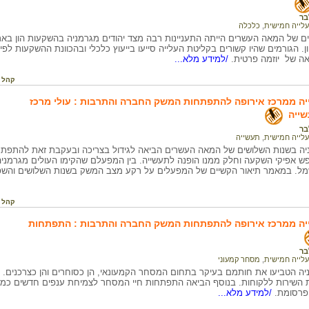
בר
עלייה חמישית
,
כלכלה
ם של המאה העשרים הייתה התעניינות רבה מצד יהודים מגרמניה בהשקעות הון באר
. הגורמים שהיו קשורים בקליטת העלייה סייעו בייעוץ כלכלי ובהכוונת ההשקעות לפי
צאה של יוזמה פרטית.
/למידע מלא...
קהל 
ה ממרכז אירופה להתפתחות המשק החברה והתרבות : עולי מרכז
שייה
בר
עלייה חמישית
,
תעשייה
יה בשנות השלושים של המאה העשרים הביאה לגידול בצריכה ובעקבת זאת להתפתחו
פש אפיקי השקעה וחלק ממנו הופנה לתעשייה. בין המפעלם שהקימו העולים מגרמני
ל. במאמר תיאור הקשיים של המפעלים על רקע מצב המשק בשנות השלושים והשפ
קהל 
יה ממרכז אירופה להתפתחות המשק החברה והתרבות : התפתחות
בר
עלייה חמישית
,
מסחר קמעוני
יה הטביעו את חותמם בעיקר בתחום המסחר הקמעונאי, הן כסוחרים והן כצרכנים.
 השירות ללקוחות. בנוסף הביאה התפתחות חיי המסחר לצמיחת ענפים חדשים כמו ע
 פרסומת.
/למידע מלא...