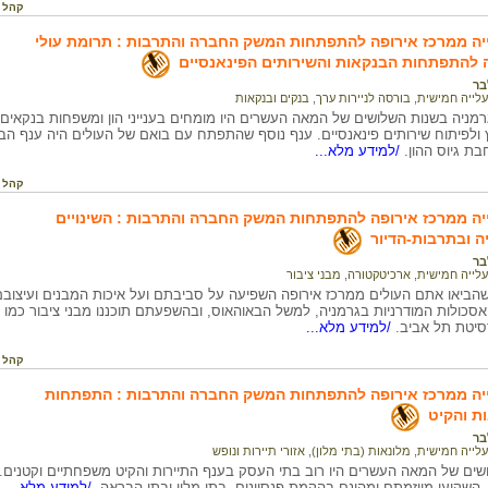
קהל 
יה ממרכז אירופה להתפתחות המשק החברה והתרבות : תרומת עולי
 להתפתחות הבנקאות והשירותים הפינאנסיים
בר
עלייה חמישית
,
בורסה לניירות ערך
,
בנקים ובנקאות
גרמניה בשנות השלושים של המאה העשרים היו מומחים בענייני הון ומשפחות בנקאי
ולפיתוח שירותים פינאנסיים. ענף נוסף שהתפתח עם בואם של העולים היה ענף הביט
ת גיוס ההון.
/למידע מלא...
קהל 
ה ממרכז אירופה להתפתחות המשק החברה והתרבות : השינויים
יה ובתרבות-הדיור
בר
עלייה חמישית
,
ארכיטקטורה
,
מבני ציבור
הביאו אתם העולים ממרכז אירופה השפיעה על סביבתם ועל איכות המבנים ועיצובם.
ולות המודרניות בגרמניה, למשל הבאוהאוס, ובהשפעתם תוכננו מבני ציבור כמו תיא
סיטת תל אביב.
/למידע מלא...
קהל 
יה ממרכז אירופה להתפתחות המשק החברה והתרבות : התפתחות
ת והקיט
בר
עלייה חמישית
,
מלונאות (בתי מלון)
,
אזורי תיירות ונופש
שים של המאה העשרים היו רוב בתי העסק בענף התיירות והקיט משפחתיים וקטנים. ה
השקיעו מיוזמתם ומהונם בהקמת פנסיונים, בתי מלון ובתי הבראה.
/למידע מלא...