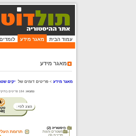
עמוד הבית
מאגר מידע
לומדים
מאגר מידע
מאגר מידע
>
פריטים דומים של
יקים שטר
נמצאו:
184 פריטים בתיקייה זו. קיימים פריטים נוספים בתיקיות המשנה.
טקס
48
[
היסטוריה (2)
תרומת העלי
משטרים והגות
מדינית (9)