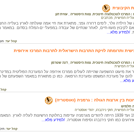
ת הקיבוצית
 המרכז לטכנולוגיה חינוכית. צוות היסטוריה
,
עוזית דגן
עלייה חמישית
,
מכתבים
של הילדה וולר, לימים דרורה גפני, מתארת את חיי אמה שעלתה לארץ בעלייה החמי
 לקיבוץ מעוז-חיים, לאחר שנתיים של עבודה במפעלי ים-המלח בסדום. במאמר 
.
/למידע מלא...
קהל יעד:
חטי
שית ותרומתה לזיקת התרבות הישראלית לתרבות המרכז אירופית
 המרכז לטכנולוגיה חינוכית. צוות היסטוריה
,
דנה שטרמן
עלייה חמישית
את מיעוט ההשפעה שהייתה לעולים ממרכז אירופה על המערכת הפוליטית במדינת
להם על מערכת המשפט ומערכת הרפואה. כמו כן מתוארת במאמר השפעתם של העו
 מלא...
קהל 
נות בין ארצות הגולה : גרמניה (ואוסטריה)
 חלמיש
עלייה חמישית
,
חוקי נירנברג
,
יהודי אוסטריה
בין השנים 1933 ועד 1939 הייתה ליהודים מגרמניה עדיפות בחלוקת הרשיונות לעליה לארץ
ירועים כמו חוקי נירנברג וסיפוח אוסטריה.
/למידע מלא...
קהל יעד:
תיכו