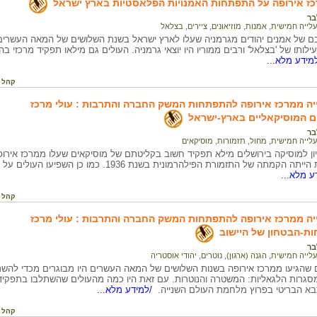
כז אירופה על התפתחות האמנויות הפלאסטיות בארץ ישראל
בר
עלייה חמישית
,
אמנות
,
מוזיאונים
,
ציירים
,
בצלאל
ם של אמנים יהודים מגרמניה שעלו לארץ ישראל בשנת השלושים של המאה העשרים ה
לותו של 'בצלאל' ורבים ממוריו היו יוצאי גרמניה. העולים גם מילאו תפקיד מרכזי
מידע מלא...
קהל 
ה ממרכז אירופה להתפתחות המשק החברה והתרבות : עולי מרכז
ם המוסיקאליים בארץ-ישראל
בר
עלייה חמישית
,
מחול
,
תזמורות
,
מוסיקאים
ון למוסיקה בירושלים מילא תפקיד חשוב בקליטתם של מוסיקאים שעלו ממרכז איר
מסגרת נוספת הייתה הקמתה של התזמורת הפילהרמונית בשנת 936
ע מלא...
קהל 
ה ממרכז אירופה להתפתחות המשק החברה והתרבות : עולי מרכז
ות-הבטחון של היישוב
בר
עלייה חמישית
,
הגנה (ארגון)
,
נוטרים
,
יהודי אוסטריה
 שהגיעו ממרכז אירופה בשנות השלושים של המאה העשרים היו מבוגרים מכדי להשתלב
גרות הלגאליות: המשטרה והנוטרות. עם זאת היו כמה מהעולים שהשתלבו בתפקידים 
א הבריטי בפרוץ מלחמת העולם השנייה.
/למידע מלא...
קהל 