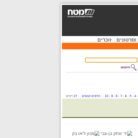
וסרטונים
זוכרים
4
-
5
-
6
-
7
-
8
-
9
-
10
...
הדפים הבאים
...
27
דפים