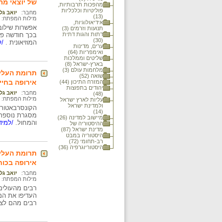
של יוצאי מר
מהפכות תרבותיות,
פוליטיות וכלכליות
מחבר:
יואב גל
(13)
מילות המפתח:
אידיאולוגיות,
אפשרות שילוב
תנועות וזרמים (3)
דתות והגות דתית
בכך חודשה פעי
(30)
המוזיאונית .
/ל
ערים, מדינות
ואימפריות (64)
שליטים וממלכות
בארץ-ישראל (8)
מלחמות עולם (3)
תרומת העליי
שואה (52)
אירופה בחיי
המזרח התיכון (44)
יהודים בתפוצות
מחבר:
יואב גל
(48)
מילות המפתח:
עליות לארץ ישראל
ולמדינת ישראל
הקונסרבאטורי
(14)
מיישוב למדינה (26)
והמחול.
/למיד
ההיסטוריה של
מדינת ישראל (87)
היסטוריה במבט
רב-תחומי (72)
היסטוריוגרפיה (36)
תרומת העליי
אירופה בכוח
מחבר:
יואב גל
מילות המפתח:
רבים מהעולים
העדיפו את המס
רבים מהם לצב