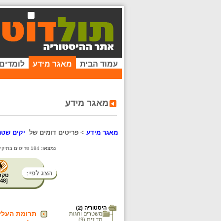
עמוד הבית
מאגר מידע
לומדים
מאגר מידע
מאגר מידע
>
פריטים דומים של
יקים שטר
נמצאו:
184 פריטים בתיקייה זו. קיימים פריטים נוספים בתיקיות המשנה.
טקס
48
[
היסטוריה (2)
תרומת העלי
משטרים והגות
מדינית (9)