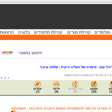
 ומלמדים
קהילת מורים
קהילת תלמידים
בלוגיה
הרצאות 
ודל קום - סיפורה של העליה היקית : שלמה גרוניך
-
3
-
2
-
1
ט
תמונה
ערך לקסיקלי
וידיאו
אתרים
]
7
[
]
9
[
]
0
[
]
20
[
]
1
יה ממרכז אירופה להתפתחות המשק החברה והתרבות : השפעתם