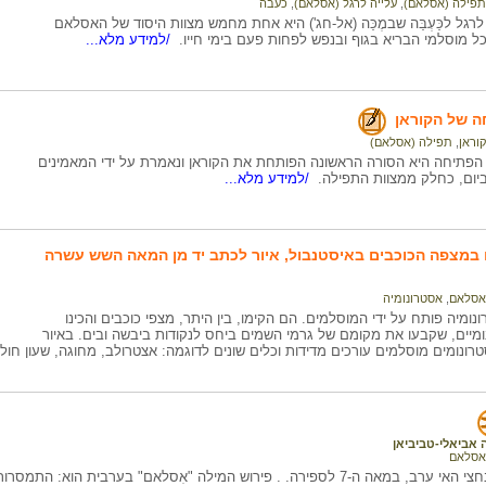
תפילה (אסלאם)
,
עלייה לרגל (אסלאם)
,
כעבה
לרגל לכַּעְבַּה שבמֶכַּה (אל-חג') היא אחת מחמש מצוות היסוד של האסלאם
ל מוסלמי הבריא בגוף ובנפש לפחות פעם בימי חייו.
/למידע מלא...
ה של הקוראן
קוראן
,
תפילה (אסלאם)
 הפתיחה היא הסורה הראשונה הפותחת את הקוראן ונאמרת על ידי המאמינים
ום, כחלק ממצוות התפילה.
/למידע מלא...
 במצפה הכוכבים באיסטנבול, איור לכתב יד מן המאה השש עשרה
אסלאם
,
אסטרונומיה
ומיה פותח על ידי המוסלמים. הם הקימו, בין היתר, מצפי כוכבים והכינו
ומיים, שקבעו את מקומם של גרמי השמים ביחס לנקודות ביבשה ובים. באיור
טרונומים מוסלמים עורכים מדידות וכלים שונים לדוגמה: אצטרולב, מחוגה, שעון חול, 
 אביאלי-טביביאן
אסלאם
רה. . פירוש המילה "אִסלאם" בערבית הוא: התמסרות מלאה ושלמה לאל.