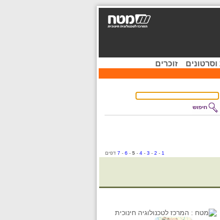
וסרטונים
זוכרים
1
-
2
-
3
-
4
-
5
-
6
-
7
דפים