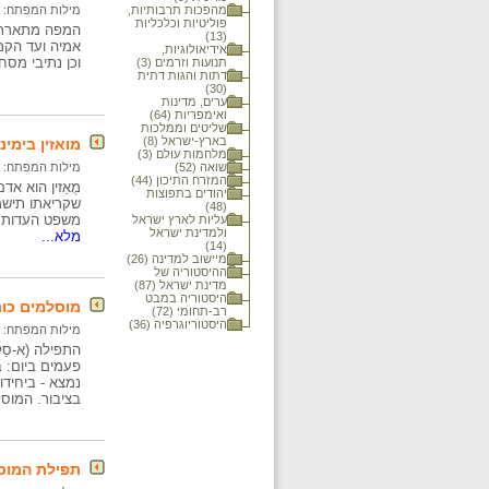
מהפכות תרבותיות,
מילות המפתח:
פוליטיות וכלכליות
(13)
אידיאולוגיות,
וכן נתיבי מסח
תנועות וזרמים (3)
דתות והגות דתית
(30)
ערים, מדינות
ואימפריות (64)
שליטים וממלכות
בארץ-ישראל (8)
מואזין בימינ
מלחמות עולם (3)
שואה (52)
מילות המפתח:
המזרח התיכון (44)
מֻאַזין הוא א
יהודים בתפוצות
שקריאתו תישמ
(48)
משפט העדות: א
עליות לארץ ישראל
ולמדינת ישראל
מלא...
(14)
מיישוב למדינה (26)
ההיסטוריה של
מדינת ישראל (87)
היסטוריה במבט
מוסלמים כור
רב-תחומי (72)
היסטוריוגרפיה (36)
מילות המפתח:
התפילה (א-סַ
פעמים ביום: ב
נמצא - ביחידו
בציבור. המוסל
תפילת המוס