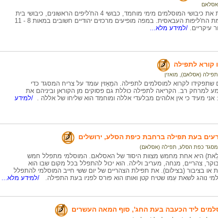
אסלאם
המפה מתארת את כיבושי המוסלמים מימי מוחמד, כבושי 4 הח'ליפים הראשונים, כיבושי בית
אמיה ועד הקמת הח'ליפות העבאסית. במפה מופיעים מרכזים יהודיים חשובים במאות 8 - 11
ר עיקריים.
/למידע מלא...
ו קורא לתפילה
תפילה (אסלאם)
,
מואזין
דם שתפקידו לקרוא למוסלמים לתפילה. המֻאַזין עומד על צריח המסגד כדי
ע למרחק רב. הקריאה לתפילה כוללת גם פסוקים מן הקוראן וביניהם את
ני מעיד כי אין אלוהים מבלעדי אללה ומוחמד הוא שליחו של אללה .
/למידע
עים בעת תפילה ברחבת כיפת הסלע, ירושלים
מסגד כפת הסלע
,
תפילה (אסלאם)
לַאת) היא אחת מחמש מצוות היסוד של האסלאם. המוסלמי מתפלל חמש
וקר, צהריים, מנחה, מעריב ולילה. הוא יכול להתפלל בכל מקום שבו הוא
ת או בציבור (בצילום). את תפילת הצהריים של יום ששי חייב המוסלמי להתפלל
מי נוהג לשאת עִמו שטיח קטן ואותו הוא פורס לפניו בעת התפילה.
/למידע מלא...
למים ליד הכעבה בעת החג', סוף המאה העשרים