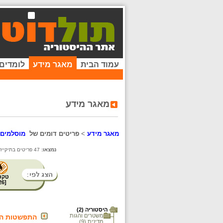
עמוד הבית
מאגר מידע
לומדים
מאגר מידע
מאגר מידע
>
פריטים דומים של
מוסלמים 
נמצאו:
47 פריטים בתיקייה זו. קיימים פריטים נוספים בתיקיות המשנה.
טקס
26
[
היסטוריה (2)
משטרים והגות
התפשטות ה
מדינית (9)