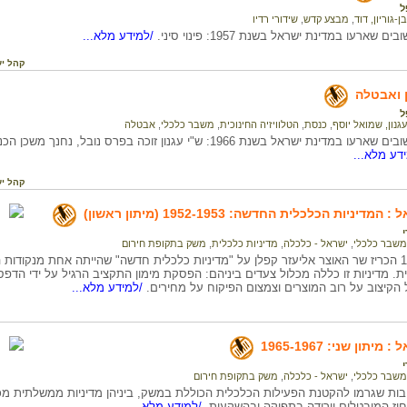
ל
בן-גוריון, דוד
,
מבצע קדש
,
שידורי רדיו
שארעו במדינת ישראל בשנת 1957: פינוי סיני.
/למידע מלא...
קהל יע
ל
עגנון, שמואל יוסף
,
כנסת
,
הטלוויזיה החינוכית
,
משבר כלכלי
,
אבטלה
האירועים החשובים שארעו במדינת ישראל בשנת 1966: ש"י עגנון זוכה בפרס נו
דע מלא...
קהל יע
יניות הכלכלית החדשה: 1952-1953 (מיתון ראשון)
י
משבר כלכלי
,
ישראל - כלכלה
,
מדיניות כלכלית
,
משק בתקופת חירום
בפברואר 1952 הכריז שר האוצר אליעזר קפלן על "מדיניות כלכלית חדשה" שהייתה אחת מנקו
. מדיניות זו כללה מכלול צעדים ביניהם: הפסקת מימון התקציב הרגיל על ידי הד
 הקיצוב על רוב המוצרים וצמצום הפיקוח על מחירים.
/למידע מלא...
תון שני: 1965-1967
י
משבר כלכלי
,
ישראל - כלכלה
,
משק בתקופת חירום
בות שגרמו להקטנת הפעילות הכלכלית הכוללת במשק, ביניהן מדיניות ממשלתית מכ
וז המובטלים וירידה בתפוקה ובהשקעות.
/למידע מלא...