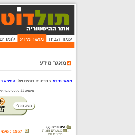
עמוד הבית
מאגר מידע
לומדים
מאגר מידע
מאגר מידע
>
פריטים דומים של
הנשיא רוז
נמצאו:
11 טקסטים בתיקייה זו. קיימים פריטים נוספים בתיקיות המשנה.
טקס
11
[
היסטוריה (2)
משטרים והגות
1957 : פינוי סיני
מדינית (9)