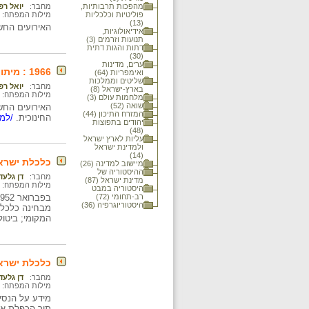
מהפכות תרבותיות,
מחבר:
יואל רפ
פוליטיות וכלכליות
מילות המפתח:
(13)
האירועים החשובים 
אידיאולוגיות,
תנועות וזרמים (3)
דתות והגות דתית
(30)
ערים, מדינות
1966 : מיתון ואבטלה
ואימפריות (64)
שליטים וממלכות
מחבר:
יואל רפ
בארץ-ישראל (8)
מילות המפתח:
מלחמות עולם (3)
שואה (52)
המזרח התיכון (44)
החינוכית.
/למי
יהודים בתפוצות
(48)
עליות לארץ ישראל
ולמדינת ישראל
(14)
כלכלת ישראל : המד
מיישוב למדינה (26)
ההיסטוריה של
מחבר:
דן גלעד
מדינת ישראל (87)
מילות המפתח:
היסטוריה במבט
רב-תחומי (72)
היסטוריוגרפיה (36)
מבחינה כלכלית
המקומי; ביטול
כלכלת ישראל : מי
מחבר:
דן גלעד
מילות המפתח:
מידע על הנסי
תוך הכפלת אח