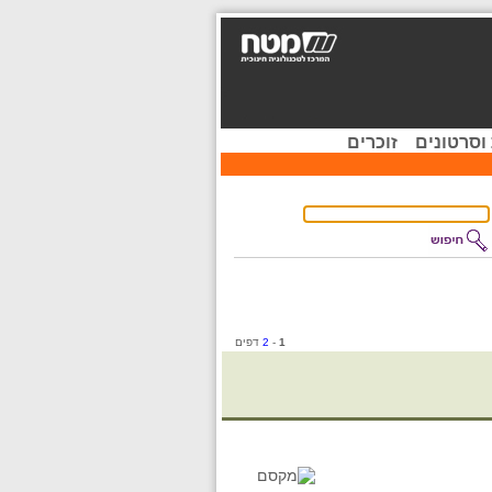
וסרטונים
זוכרים
1
-
2
דפים