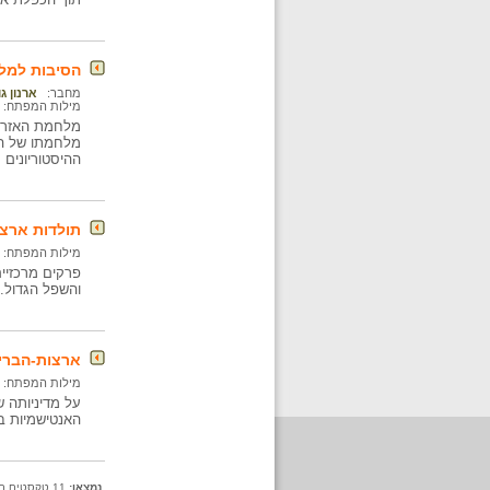
הסיבות למל
מחבר:
ארנון ג
מילות המפתח:
מלחמת האזרחי
מלחמתו של הצ
ההיסטוריונים 
תולדות ארצו
מילות המפתח:
פרקים מרכזיי
והשפל הגדול.
ארצות-הברי
מילות המפתח:
על מדיניותה 
האנטישמיות ב
נמצאו:
11 טקסטים בתיקייה זו. קיימים פריטים נוספים בתיקיות המשנה.