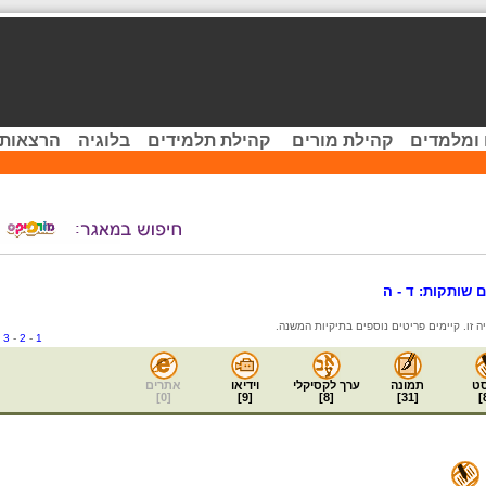
 ומלמדים
קהילת מורים
קהילת תלמידים
בלוגיה
הרצאות 
 שותקות: ד - ה
-
3
-
2
-
1
ט
תמונה
ערך לקסיקלי
וידיאו
אתרים
]
0
[
]
9
[
]
8
[
]
31
[
]