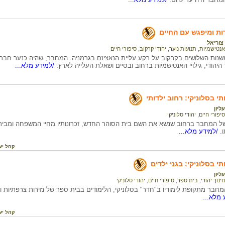
ת ומיפגש עם החיים
צוריאל
אנטישמיות
,
תנועות נוער
,
יהודי קרקוב
,
סיפורי חיים
 משנות השלושים בקרקוב על רקע עליית הנאציזם בגרמניה. המחבר, שהיה כנער חב
היהודי, גילויי האנטישמיות ברחוב ובסיים ושאלת העלייה לארץ.
/למידע מלא...
תי בסלוניקי: רחוב ילדותי
יון
סיפורי חיים
,
יהודי סלוניקי
 של המחבר ברחוב שנשא את השם בית הסוהר החדש, זכרונותיו מחיי המשפחה ומבי
.
/למידע מלא...
קהל יע
תי בסלוניקי: בגני ילדים
יון
חינוך יהודי
,
בית ספר
,
סיפורי חיים
,
יהודי סלוניקי
המחבר מתקופת לימודיו ב"חדר" בסלוניקי, הלימודים בבית ספר של נזירות צרפתיות
מלא...
קהל יע