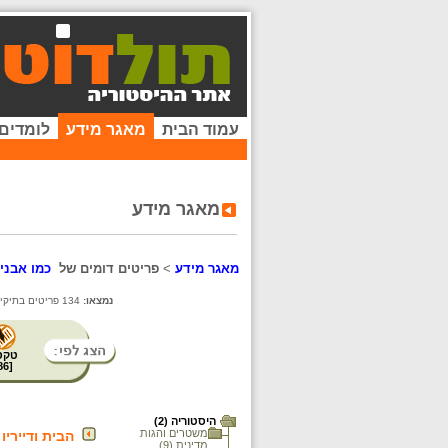
עמוד הבית
מאגר מידע
לומדים
מאגר מידע
מאגר מידע
>
פריטים דומים של
כמו אבנים
נמצאו:
134 פריטים בתיקייה זו. קיימים פריטים נוספים בתיקיות המשנה.
טקס
86
[
היסטוריה (2)
משטרים והגות
הבית ודייריו
מדינית (9)