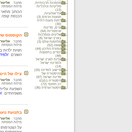
מהפכות תרבותיות,
מחבר:
אליעזר 
פוליטיות וכלכליות
מילות המפתח:
(13)
הכותב מתאר א
אידיאולוגיות,
הכנסת קופה ו
תנועות וזרמים (3)
דתות והגות דתית
(30)
ערים, מדינות
ואימפריות (64)
שליטים וממלכות
הקוסמוס של 
בארץ-ישראל (8)
מחבר:
אליעזר 
מלחמות עולם (3)
מילות המפתח:
שואה (52)
המזרח התיכון (44)
חוויות ילדות 
יהודים בתפוצות
השונים.
/למידע
(48)
עליות לארץ ישראל
ולמדינת ישראל
(14)
מיישוב למדינה (26)
צילו של היט
ההיסטוריה של
מדינת ישראל (87)
מחבר:
אליעזר 
היסטוריה במבט
מילות המפתח:
רב-תחומי (72)
היסטוריוגרפיה (36)
השפעת עלייתו 
משפחתיים.
/ל
בתנועת נוער
מחבר:
אליעזר 
מילות המפתח:
על הצטרפותו 
אנטשימיות שה