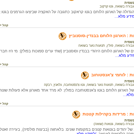
שמית
גבורה בשואה
,
גטו קרקוב
דולה של הארגון הלוחם בגטו קראקוב כתגובה על האקציה שביצעו הגרמנים בגטו: מי
ידע מלא...
קהל יע
 : הארגון הלוחם בבנדין-סוסנוביץ
שמית
גבורה בשואה
,
פולין
,
תנועות נוער בשואה
של הארגון הלוחם היהודי בבנדין וסוסנוביץ (שתי ערים סמוכות בפולין): מי היו חברי
דע מלא...
קהל יע
 : לוחמי צ'אנסטוחוב
שמית
גבורה בשואה
,
תנועות נוער בשואה
,
גטו צ'נסטוחובה
,
גלאנץ, רבקה
ל הארגון הלוחם בגטו צ'אנסטוחובה בפולין: לא מרד אחד מאורגן אלא פעולות שונות,
לא...
קהל יע
 : מרידות בקהילות קטנות
שמית
גבורה בשואה
,
גטאות (שואה)
 של יהודים בגטאות קטנים במקומות שונים: בלאחווה (בביצות פולסיה), בעיירה זאטל
עיירה הליטאית ז'אגיאר.
/למידע מלא...