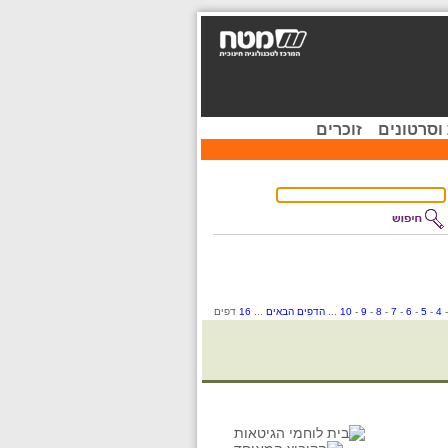
וסרטונים
זוכרים
-
4
-
5
-
6
-
7
-
8
-
9
-
10
...
הדפים הבאים
...
16
דפים