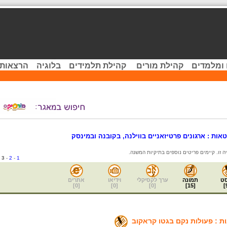
 ומלמדים
קהילת מורים
קהילת תלמידים
בלוגיה
הרצאות 
אות : ארגונים פרטיזאניים בווילנה, בקובנה ובמינסק
3
-
2
-
1
ט
תמונה
ערך לקסיקלי
וידיאו
אתרים
]
0
[
]
0
[
]
0
[
]
15
[
]
 : פעולות נקם בגטו קראקוב