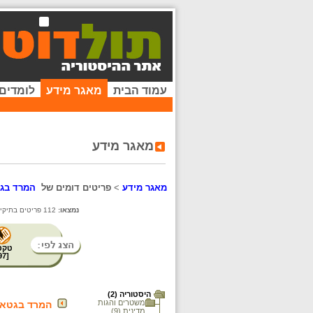
עמוד הבית
מאגר מידע
לומדים
מאגר מידע
מאגר מידע
>
פריטים דומים של
המרד בגט
נמצאו:
112 פריטים בתיקייה זו. קיימים פריטים נוספים בתיקיות המשנה.
טקס
97
[
היסטוריה (2)
משטרים והגות
המרד בגטאות
מדינית (9)