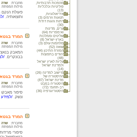
מהפכות תרבותיות,
מחברת:
שרה נ
פוליטיות וכלכליות
מילות המפתח:
(13)
פעולת הנקם הג
אידיאולוגיות,
ותוצאותיה.
/למ
תנועות וזרמים (3)
דתות והגות דתית
(30)
ערים, מדינות
ואימפריות (64)
שליטים וממלכות
המרד בגטאות
בארץ-ישראל (8)
מחברת:
שרה נ
מלחמות עולם (3)
מילות המפתח:
שואה (52)
המזרח התיכון (44)
המאבק בנאצים 
יהודים בתפוצות
בבונקרים.
/למי
(48)
עליות לארץ ישראל
ולמדינת ישראל
(14)
מיישוב למדינה (26)
המרד בגטאות
ההיסטוריה של
מדינת ישראל (87)
מחברת:
שרה נ
היסטוריה במבט
מילות המפתח:
רב-תחומי (72)
היסטוריוגרפיה (36)
סיפור מאבקו ש
ונשק.
/למידע מ
המרד בגטאות
מחברת:
שרה נ
מילות המפתח:
סיפורי מרידות
בניאסוויאז' וב