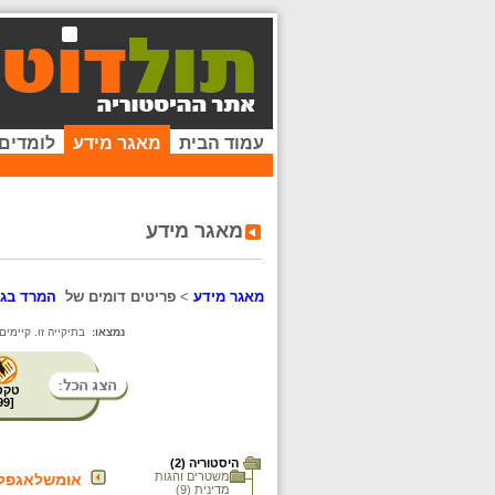
עמוד הבית
מאגר מידע
לומדים
מאגר מידע
מאגר מידע
>
פריטים דומים של
המרד בגט
נמצאו:
בתיקייה זו. קיימים
טקס
99
[
היסטוריה (2)
משטרים והגות
אומשלאגפל
מדינית (9)