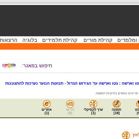
 ומלמדים
קהילת מורים
קהילת תלמידים
בלוגיה
הרצאות 
ו וארשה : גטו וארשה עד הגירוש הגדול - תנועות הנוער נערכות להתגוננות
 פריטים נוספים בתיקיות המשנה.
ט
תמונה
ערך לקסיקלי
וידיאו
אתרים
]
1
[
]
0
[
]
1
[
]
18
[
]
אץ