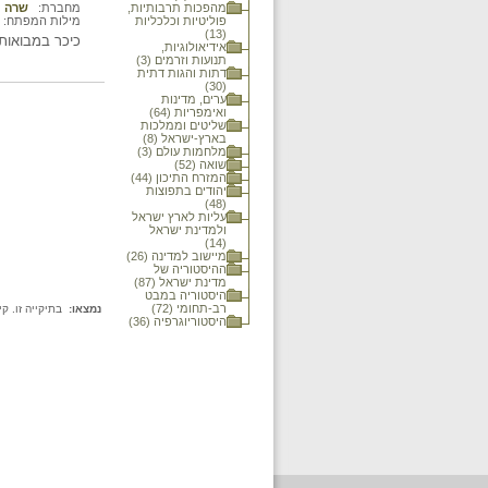
מהפכות תרבותיות,
מחברת:
שרה נ
פוליטיות וכלכליות
מילות המפתח:
(13)
כיכר במבואות
אידיאולוגיות,
תנועות וזרמים (3)
דתות והגות דתית
(30)
ערים, מדינות
ואימפריות (64)
שליטים וממלכות
בארץ-ישראל (8)
מלחמות עולם (3)
שואה (52)
המזרח התיכון (44)
יהודים בתפוצות
(48)
עליות לארץ ישראל
ולמדינת ישראל
(14)
מיישוב למדינה (26)
ההיסטוריה של
מדינת ישראל (87)
היסטוריה במבט
רב-תחומי (72)
נמצאו:
בתיקייה זו. קי
היסטוריוגרפיה (36)