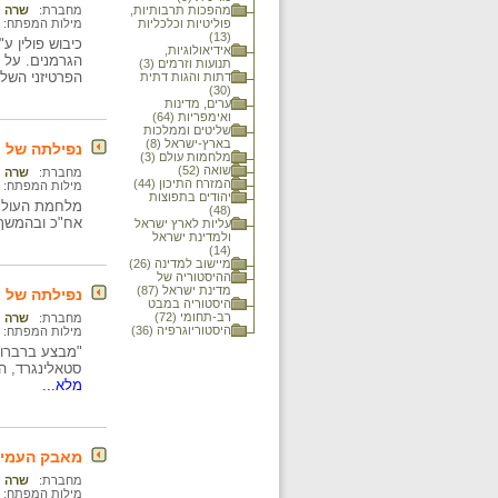
מהפכות תרבותיות,
מחברת:
שרה נ
פוליטיות וכלכליות
מילות המפתח:
(13)
אידיאולוגיות,
הגרמנים. על פ
תנועות וזרמים (3)
הפרטיזני השלי
דתות והגות דתית
(30)
ערים, מדינות
ואימפריות (64)
שליטים וממלכות
בארץ-ישראל (8)
נפילתה של א
מלחמות עולם (3)
שואה (52)
מחברת:
שרה נ
המזרח התיכון (44)
מילות המפתח:
יהודים בתפוצות
מלחמת העולם ה
(48)
אח"כ ובהמשך צ
עליות לארץ ישראל
ולמדינת ישראל
(14)
מיישוב למדינה (26)
ההיסטוריה של
מדינת ישראל (87)
נפילתה של א
היסטוריה במבט
רב-תחומי (72)
מחברת:
שרה נ
היסטוריוגרפיה (36)
מילות המפתח:
סטאלינגרד, ה
מלא...
מאבק העמים 
מחברת:
שרה נ
מילות המפתח: