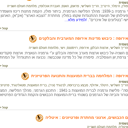
שמית
פולין
,
הימלר, היינריך
,
הרייך השלישי
,
פראנק, האנס
,
העברת אוכלוסין
,
מלחמת העולם השנייה
כיבוש פולין ע"י גרמניה ב-1939: מהלך הפלישה הגרמנית, ביתור פולין, הקמת מחנות ריכ
עילותן של תנועות ההתנגדות שקמו בפולין: מחתרת "הצבא הארצי" (אק"א), הארגון 
שי-"בטליונים של איכרים".
/למידע מלא...
קהל יע
ירופה : כיבוש מדינות אירופה המערבית והבלקנים
שמית
הרייך השלישי
,
ארצות הבלקן
,
אירופה
,
רזיסטנס
,
וישי
,
מלחמת העולם השנייה
שניה-על כיבוש ארצות מערב אירופה והבלקן ע"י גרמניה הנאצית: ארצות סקנדינווי
רפת,יוון ויוגוסלביה. סיפורה של כל מדינה שנכבשה: נכנעה או התנגדה? על המחתר
קהל יע
ירופה : המלחמה בברית המועצות והתנועה הפרטיזנית
שמית
הרייך השלישי
,
היטלר, אדולף
,
מבצע ברברוסה
,
לנינגרד (עיר)
,
ברית המועצות
,
סטאלינגרד
,
פרטיזני
"מבצע ברברוסה"- פלישת גרמניה לברית המועצות ב-1941 : התכנון הגר
טרור והביזה של הגרמנים בשטחי ברית-המועצות הכבושים והקמת הגדודים הפרטיזאני
קהל יע
הכבושים, ארגוני מחתרת ופרטיזנים : איטליה
שמית
איטליה
,
מלחמת העולם השנייה