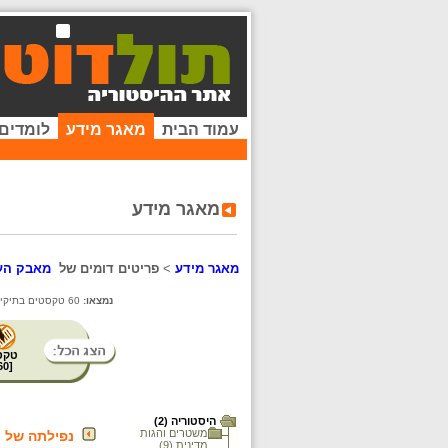
עמוד הבית
מאגר מידע
לומדים
מאגר מידע
מאגר מידע
>
פריטים דומים של
מאבק העמ
נמצאו:
60 טקסטים בתיקייה זו. קיימים פריטים נוספים בתיקיות המשנה.
טקס
60
[
היסטוריה (2)
משטרים והגות
נפילתה של א
מדינית (9)