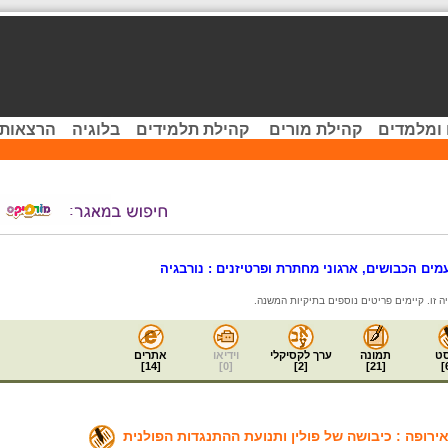
 ומלמדים
קהילת מורים
קהילת תלמידים
בלוגיה
הרצאות 
ים הכבושים, ארגוני מחתרת ופרטיזנים : נורבגיה
ט
תמונה
ערך לקסיקלי
וידיאו
אתרים
]
14
[
]
0
[
]
2
[
]
21
[
]
ירופה : כיבושה של פולין ותנועת ההתנגדות הפולנית