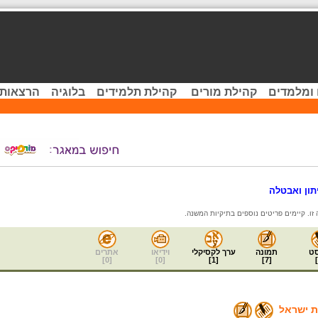
 ומלמדים
קהילת מורים
קהילת תלמידים
בלוגיה
הרצאות 
ט
תמונה
ערך לקסיקלי
וידיאו
אתרים
]
0
[
]
0
[
]
1
[
]
7
[
]
ת ישראל