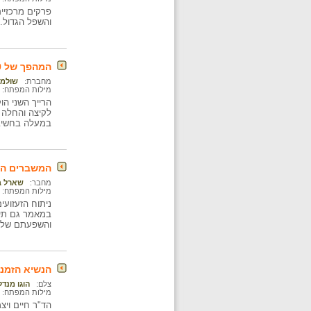
פרקים מרכזיי
והשפל הגדול.
המהפך של 1879 : לידתו מחדש של הרייך השני : קץ תקופת הזוהר
מחברת:
שולמי
מילות המפתח:
לקיצה והחלה 
במעלה בחשיבו
המשברים הכל
מחבר:
שארל ב
מילות המפתח:
במאמר גם תיא
והשפעתם של 
הנשיא הזמני
צלם:
הוגו מנדל
מילות המפתח:
הד"ר חיים וי