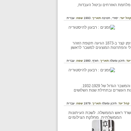
מלחמת האזרחים וביטול העבדות,
הל יעד:
יסודי,
חטיבה
תאריך:
1993
שפה:
עברית
הרייך השני הוקם בעיצומה של תקופת גאות כלכלית ולאחר הניצחון של פרוסיה על צרפת אבל תוך זמן קצר ב-1873 הגיעה תקופת הזוהר
י והפתרונות המוצעים למשבר לראשון
יעד:
תיכון ומעלה
תאריך:
חורף, 1980
שפה:
עברית
ניתוח הזעזועים הכלכליים שפקדו את גרמניה בתקופת רפובליקת ויימר: האינפלציה של 1923-1919 והמשבר הגדול של 1932-1929.
ות העשרים ובתחילת שנות השלושים
קהל יעד:
תיכון ומעלה
תאריך:
1979
שפה:
עברית