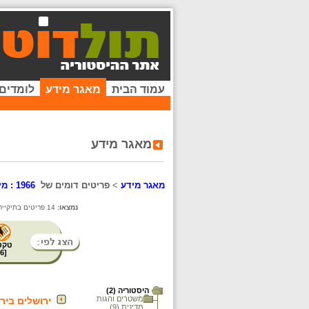
עמוד הבית
מאגר מידע
לומדים
מאגר מידע
מאגר מידע
>
פריטים דומים של
1966 : מיתון ואבטלה
נמצאו:
14 פריטים בתיקייה זו. קיימים פריטים נוספים בתיקיות המשנה.
טקס
6
[
היסטוריה (2)
משטרים והגות
ירושלים ביר
מדינית (9)