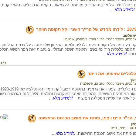
ם בתולדותיה של ארצות הברית; מלחמת העצמאות, הקמת הרפובליקה האמריקנית, 
/למידע מלא...
ק
ת וולקוב
גרמניה
,
משבר כלכלי
,
הרייך השני
,
ביסמרק, אוטו פון
תקופה כלכלית הידועה בשם "תקופת השפל הגדול". בעקבות זאת הפך הנושא הכלכל
תו.
/למידע מלא...
קהל 
כליים שזיעזעו את ויימר
לוך
גרמניה
,
משבר כלכלי
,
נאציזם
,
אינפלציה
ור המחדלים האישיים, המסורת האנטי דמוקרטית וחולשת הליברליזם בגרמניה בשנ
כל אלה על עליית המפלגה הנאצית.
/למידע מלא...
, הד"ר חיים ויצמן, פותח את מושב הכנסת הראשונה
סון
כנסת
,
וייצמן, חיים
צמן פותח את מושב הכנסת הראשונה.
/למידע מלא...