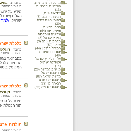
מהפכות תרבותיות,
מחברת:
מתיה 
פוליטיות וכלכליות
מילות המפתח:
(13)
אידיאולוגיות,
תנועות וזרמים (3)
ישראל.
/למידע
דתות והגות דתית
(30)
ערים, מדינות
ואימפריות (64)
שליטים וממלכות
בארץ-ישראל (8)
מלחמות עולם (3)
כלכלת ישראל : המד
שואה (52)
המזרח התיכון (44)
מחבר:
דן גלעד
יהודים בתפוצות
מילות המפתח:
(48)
עליות לארץ ישראל
ולמדינת ישראל
מבחינה כלכלית
(14)
המקומי; ביטול
מיישוב למדינה (26)
ההיסטוריה של
מדינת ישראל (87)
היסטוריה במבט
רב-תחומי (72)
כלכלת ישראל : מי
היסטוריוגרפיה (36)
מחבר:
דן גלעד
מילות המפתח:
מידע על הנסי
תוך הכפלת אח
תולדות ארצו
מילות המפתח: