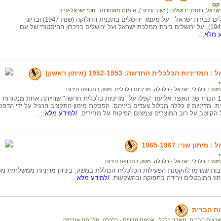
קם
ישראל
,
כנסת
,
ירושלים (יישוב עירוני)
,
אומות מאוחדות
,
יחסי ישראל-ערב
מידע על ירושלים כבירת ישראל - על מעמד ירושלים בתכנית החלוקה (שנת 1947) ובדיוני
האו"ם (שנת 1949), על ירושלים בירת ממלכת ישראל ועל ירושלים בזיכרון ההיסטורי של עם
 מלא...
יניות הכלכלית החדשה: 1952-1953 (מיתון ראשון)
י
משבר כלכלי
,
ישראל - כלכלה
,
מדיניות כלכלית
,
משק בתקופת חירום
בפברואר 1952 הכריז שר האוצר אליעזר קפלן על "מדיניות כלכלית חדשה" שהייתה אחת מנקו
. מדיניות זו כללה מכלול צעדים ביניהם: הפסקת מימון התקציב הרגיל על ידי הד
 הקיצוב על רוב המוצרים וצמצום הפיקוח על מחירים.
/למידע מלא...
תון שני: 1965-1967
י
משבר כלכלי
,
ישראל - כלכלה
,
משק בתקופת חירום
בות שגרמו להקטנת הפעילות הכלכלית הכוללת במשק, ביניהן מדיניות ממשלתית מכ
וז המובטלים וירידה בתפוקה ובהשקעות.
/למידע מלא...
ת הברית
ארצות הברית
,
משבר כלכלי
,
ארצות הברית - כלכלה
,
מלחמת אזרחים